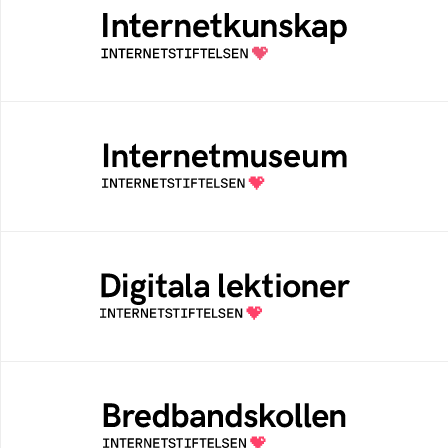
Samlad kunskap som hjälper dig att bli en
säker och medveten internetanvändare
Internetmuseum
Ett digitalt museum som byggts, och kureras
av Internetstiftelsen
Digitala lektioner
Öppen digital lärresurs med färdiga lektioner
för alla stadier i grundskolan
Bredbandskollen
Bredbandskollen är ett oberoende
konsumentverktyg som drivs av