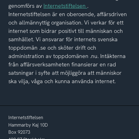
av
genomförs av
Internetstiftelsen
.
integritetspolicyn
Internetstiftelsen är en oberoende, affärsdriven
och allmännyttig organisation. Vi verkar för ett
internet som bidrar positivt till människan och
samhället. Vi ansvarar för internets svenska
toppdomän .se och sköter drift och
administration av toppdomänen .nu. Intäkterna
från affärsverksamheten finansierar en rad
satsningar i syfte att möjliggöra att människor
ska vilja, våga och kunna använda internet.
Internetstiftelsen
Hammarby Kaj 10D
Box 92073