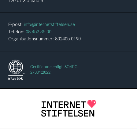
120 07 Stockholm
E-post:
info@internetstiftelsen.se
Telefon:
08-452 35 00
Organisationsnummer: 802405-0190
Certifierade enligt ISO/IEC
27001:2022
Internetstiftelsen
Internetstiftelsen verkar för ett internet som
bidrar positivt till människan och samhället
Internetkunskap