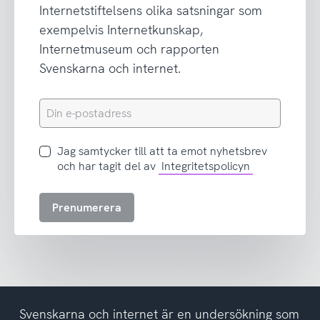
Internetstiftelsens olika satsningar som
exempelvis Internetkunskap,
Internetmuseum och rapporten
Svenskarna och internet.
Din
e-
postadress
Jag
Jag samtycker till att ta emot nyhetsbrev
samtycker
och har tagit del av
Integritetspolicyn
till
att
Prenumerera
ta
emot
nyhetsbrev
och
har
tagit
del
Svenskarna och internet är en undersökning som