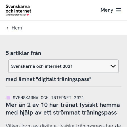
Till
Till
Meny
navigation
innehåll
To
startpage
Hem
5 artiklar från
med ämnet "digitalt träningspass"
SVENSKARNA OCH INTERNET 2021
Mer än 2 av 10 har tränat fysiskt hemma
med hjälp av ett strömmat träningspass
Vilken form av digitala, fysiska träningspass har de