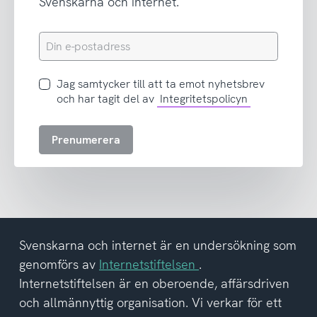
Svenskarna och internet.
Din
e-
postadress
Jag
Jag samtycker till att ta emot nyhetsbrev
samtycker
och har tagit del av
Integritetspolicyn
till
att
Prenumerera
ta
emot
nyhetsbrev
och
har
tagit
del
Svenskarna och internet är en undersökning som
av
genomförs av
Internetstiftelsen
.
integritetspolicyn
Internetstiftelsen är en oberoende, affärsdriven
och allmännyttig organisation. Vi verkar för ett