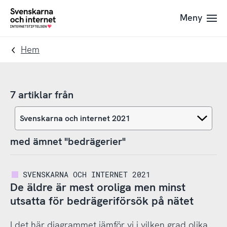
Till
Till
Meny
navigation
innehåll
To
startpage
Hem
7 artiklar från
med ämnet "bedrägerier"
SVENSKARNA OCH INTERNET 2021
De äldre är mest oroliga men minst
utsatta för bedrägeriförsök på nätet
I det här diagrammet jämför vi i vilken grad olika