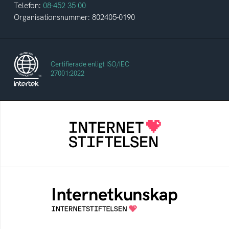
Telefon:
08-452 35 00
Organisationsnummer: 802405-0190
Certifierade enligt ISO/IEC
27001:2022
Internetstiftelsen
Internetstiftelsen verkar för ett internet som
bidrar positivt till människan och samhället
Internetkunskap
Samlad kunskap som hjälper dig att bli en
säker och medveten internetanvändare