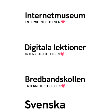
Internetmuseum
Ett digitalt museum som byggts, och kureras
av Internetstiftelsen
Digitala lektioner
Öppen digital lärresurs med färdiga lektioner
för alla stadier i grundskolan
Bredbandskollen
Bredbandskollen är ett oberoende
konsumentverktyg som drivs av
Internetstiftelsen
Svenska federationer