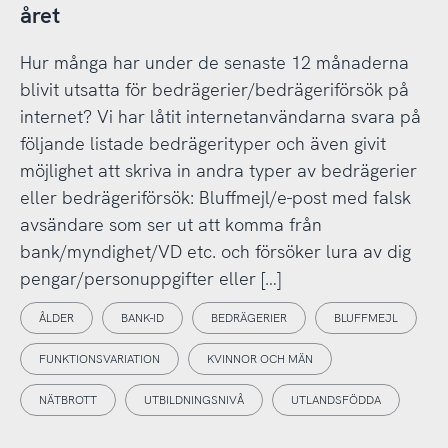
året
Hur många har under de senaste 12 månaderna
blivit utsatta för bedrägerier/bedrägeriförsök på
internet? Vi har låtit internetanvändarna svara på
följande listade bedrägerityper och även givit
möjlighet att skriva in andra typer av bedrägerier
eller bedrägeriförsök: Bluffmejl/e-post med falsk
avsändare som ser ut att komma från
bank/myndighet/VD etc. och försöker lura av dig
pengar/personuppgifter eller […]
ÅLDER
BANK-ID
BEDRÄGERIER
BLUFFMEJL
FUNKTIONSVARIATION
KVINNOR OCH MÄN
NÄTBROTT
UTBILDNINGSNIVÅ
UTLANDSFÖDDA