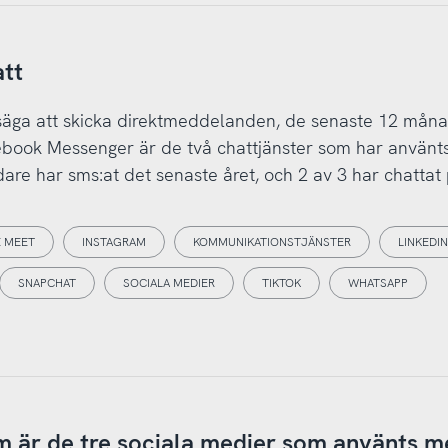
att
ill säga att skicka direktmeddelanden, de senaste 12 mån
ebook Messenger är de två chattjänster som har använt
are har sms:at det senaste året, och 2 av 3 har chattat
 MEET
INSTAGRAM
KOMMUNIKATIONSTJÄNSTER
LINKEDIN
SNAPCHAT
SOCIALA MEDIER
TIKTOK
WHATSAPP
 är de tre sociala medier som använts m