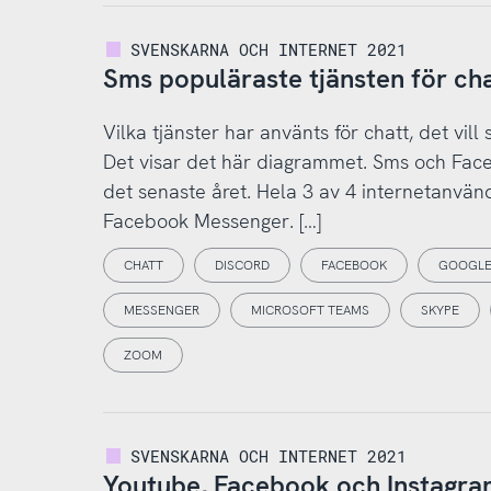
SVENSKARNA OCH INTERNET 2021
Sms populäraste tjänsten för ch
Vilka tjänster har använts för chatt, det v
Det visar det här diagrammet. Sms och Fac
det senaste året. Hela 3 av 4 internetanvänd
Facebook Messenger. […]
CHATT
DISCORD
FACEBOOK
GOOGLE
MESSENGER
MICROSOFT TEAMS
SKYPE
ZOOM
SVENSKARNA OCH INTERNET 2021
Youtube, Facebook och Instagram