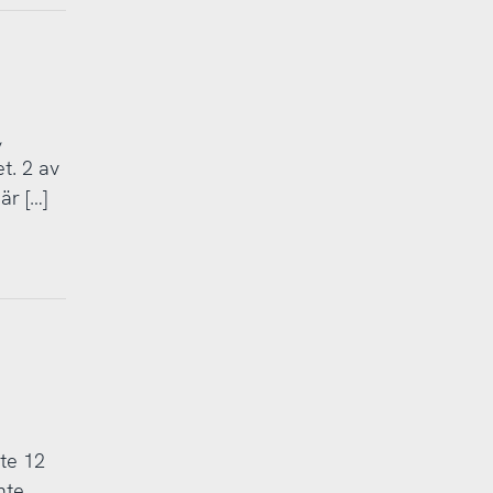
,
t. 2 av
är […]
h
te 12
nte