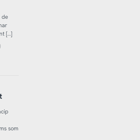
h de
har
t […]
t
ncip
sms som