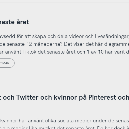
naste året
m avsedd för att skapa och dela videor och livesändningar
n de senaste 12 månaderna? Det visar det här diagramme
r använt Tiktok det senaste året och 1 av 10 har varit d
OMAR
 och Twitter och kvinnor på Pinterest oc
 kvinnor har använt olika sociala medier under de senas
ala medier lika mycket det senaste året. De har dock i