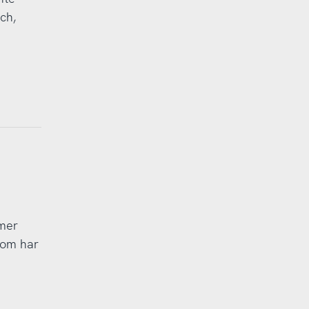
ch,
mmer
som har