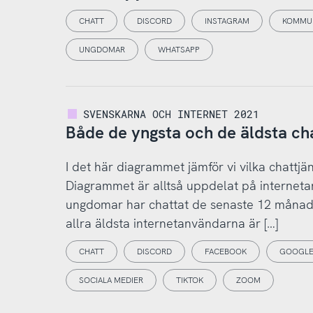
CHATT
DISCORD
INSTAGRAM
KOMMUN
UNGDOMAR
WHATSAPP
SVENSKARNA OCH INTERNET 2021
Både de yngsta och de äldsta cha
I det här diagrammet jämför vi vilka chattjä
Diagrammet är alltså uppdelat på internetan
ungdomar har chattat de senaste 12 månade
allra äldsta internetanvändarna är […]
CHATT
DISCORD
FACEBOOK
GOOGLE
SOCIALA MEDIER
TIKTOK
ZOOM