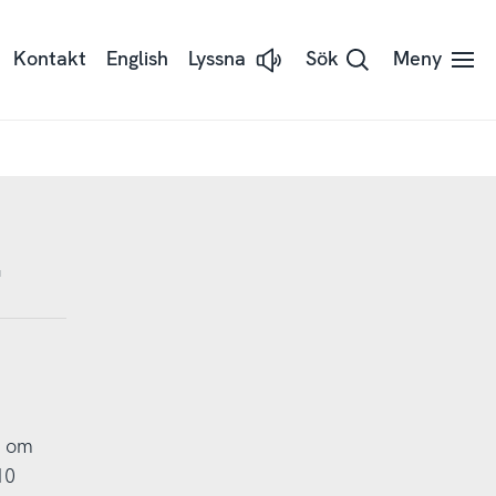
Kontakt
English
Lyssna
Sök
Meny
Lyssna
på
sidans
text
med
Readspeaker
"
r om
10