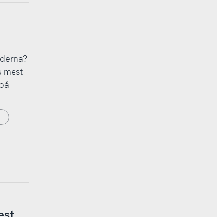
aderna?
s mest
 på
est