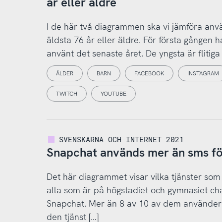
år eller äldre
I de här två diagrammen ska vi jämföra anv
äldsta 76 år eller äldre. För första gången h
använt det senaste året. De yngsta är flitiga
ÅLDER
BARN
FACEBOOK
INSTAGRAM
TWITCH
YOUTUBE
SVENSKARNA OCH INTERNET 2021
Snapchat används mer än sms för
Det här diagrammet visar vilka tjänster som
alla som är på högstadiet och gymnasiet ch
Snapchat. Mer än 8 av 10 av dem använder 
den tjänst […]