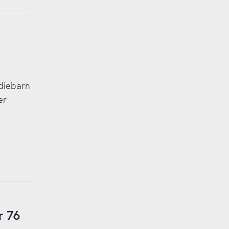
adiebarn
er
r 76