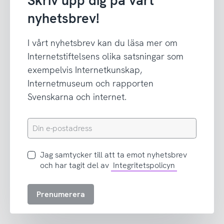
Skriv upp dig på vårt
nyhetsbrev!
I vårt nyhetsbrev kan du läsa mer om
Internetstiftelsens olika satsningar som
exempelvis Internetkunskap,
Internetmuseum och rapporten
Svenskarna och internet.
Din
e-
postadress
Jag
Jag samtycker till att ta emot nyhetsbrev
samtycker
och har tagit del av
Integritetspolicyn
till
att
Prenumerera
ta
emot
nyhetsbrev