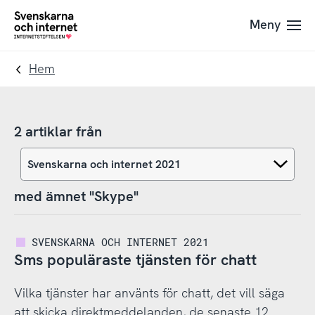
Till
Till
Meny
navigation
innehåll
To
startpage
Hem
2 artiklar från
med ämnet "Skype"
SVENSKARNA OCH INTERNET 2021
Sms populäraste tjänsten för chatt
Vilka tjänster har använts för chatt, det vill säga
att skicka direktmeddelanden, de senaste 12