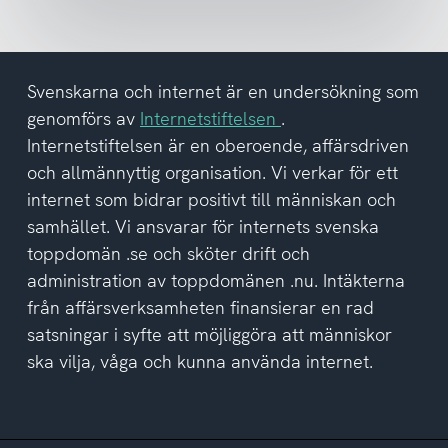
och
har
tagit
del
Svenskarna och internet är en undersökning som
av
genomförs av
Internetstiftelsen
.
integritetspolicyn
Internetstiftelsen är en oberoende, affärsdriven
och allmännyttig organisation. Vi verkar för ett
internet som bidrar positivt till människan och
samhället. Vi ansvarar för internets svenska
toppdomän .se och sköter drift och
administration av toppdomänen .nu. Intäkterna
från affärsverksamheten finansierar en rad
satsningar i syfte att möjliggöra att människor
ska vilja, våga och kunna använda internet.