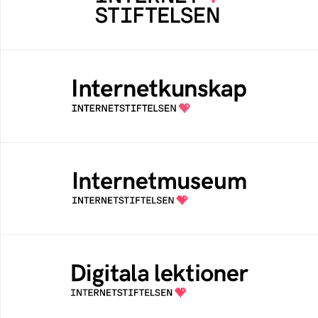
bidrar positivt till människan och samhället
Internetkunskap
Samlad kunskap som hjälper dig att bli en
säker och medveten internetanvändare
Internetmuseum
Ett digitalt museum som byggts, och kureras
av Internetstiftelsen
Digitala lektioner
Öppen digital lärresurs med färdiga lektioner
för alla stadier i grundskolan