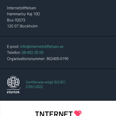
Internetstiftelsen
Hammarby Kaj 10D
Box 92073
120 07 Stockholm
E-post:
info@internetstiftelsen.se
Telefon:
08-452 35 00
Organisationsnummer: 802405-0190
Certifierade enligt ISO/IEC
27001:2022
Internetstiftelsen
Internetstiftelsen verkar för ett internet som