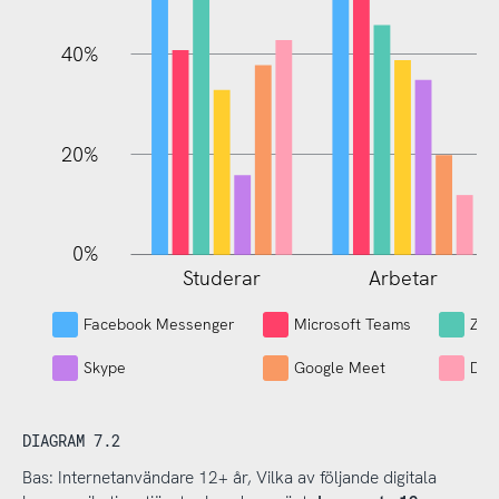
100%
40%
20%
0%
Studerar
Arbetar
L
Facebook Messenger
Microsoft Teams
Zo
Skype
Google Meet
Dis
DIAGRAM 7.2
Bas: Internetanvändare 12+ år, Vilka av följande digitala