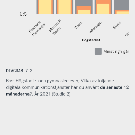
0%
Microsoft
Facebook
Zoom
Whatsapp
Skype
Google
Messenger
Teams
Högstadiet
Minst ngn gång 
DIAGRAM 7.3
Bas: Högstadie- och gymnasieelever, Vilka av följande
digitala kommunikationstjänster har du använt
de senaste 12
månaderna
?, År 2021 (Studie 2)