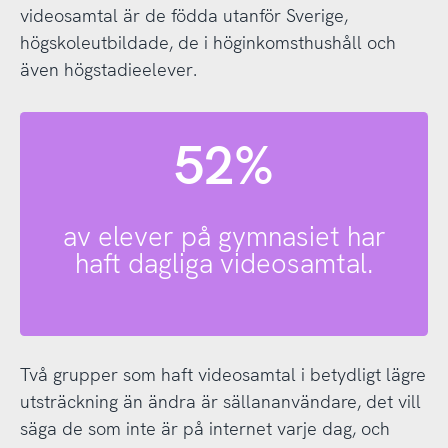
videosamtal är de födda utanför Sverige,
högskoleutbildade, de i höginkomsthushåll och
även högstadieelever.
52%
av elever på gymnasiet har
haft dagliga videosamtal.
Två grupper som haft videosamtal i betydligt lägre
utsträckning än ändra är sällananvändare, det vill
säga de som inte är på internet varje dag, och