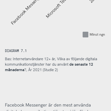
Facebook Messenger
Microsoft Teams
Minst ngn gå
DIAGRAM 7.1
Bas: Internetanvändare 12+ år, Vilka av följande digitala
kommunikationstjänster har du använt
de senaste 12
månaderna
?, År 2021 (Studie 2)
Facebook Messenger är den mest använda