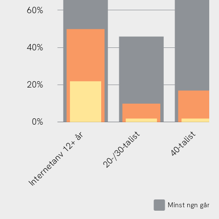
60%
100%
40%
20%
0%
Internetanv 12+ år
20-/30-talist
40-talist
Minst ngn gång 