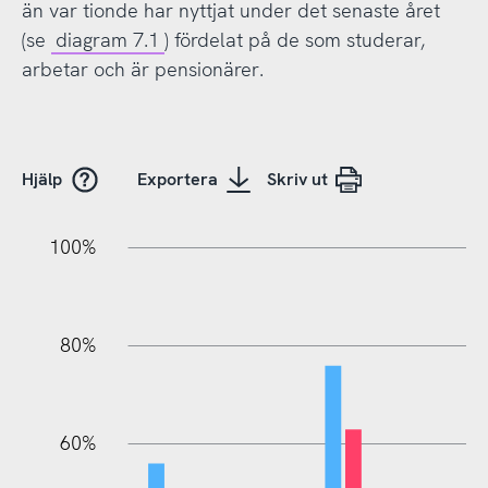
än var tionde har nyttjat under det senaste året
(se
diagram 7.1
) fördelat på de som studerar,
arbetar och är pensionärer.
Hjälp
Exportera
Skriv ut
20%
10%
20%
10%
20%
10%
20%
0%
100%
80%
60%