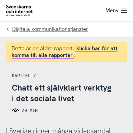
Till
Till
Meny
navigation
innehåll
To
startpage
Digitala kommunikationstjänster
Detta är en äldre rapport,
klicka här för att
komma till alla rapporter
.
KAPITEL 7
Chatt ett självklart verktyg
i det sociala livet
20 MIN
I Sverige ringer många videosamtal