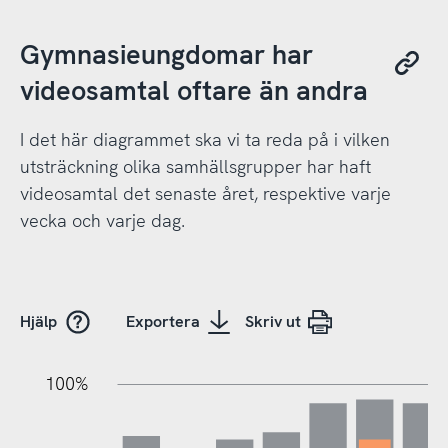
Gymnasieungdomar har
videosamtal oftare än andra
I det här diagrammet ska vi ta reda på i vilken
utsträckning olika samhällsgrupper har haft
videosamtal det senaste året, respektive varje
vecka och varje dag.
Hjälp
Exportera
Skriv ut
100%
20%
20%
10%
40%
10%
30%
50%
70%