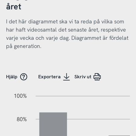
året
I det här diagrammet ska vi ta reda på vilka som
har haft videosamtal det senaste året, respektive
varje vecka och varje dag. Diagrammet är fördelat
på generation.
Hjälp
Exportera
Skriv ut
10%
20%
10%
20%
90%
70%
50%
30%
100%
80%