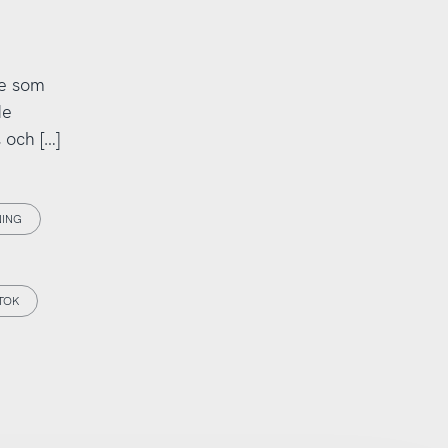
le som
de
 och […]
NING
TOK