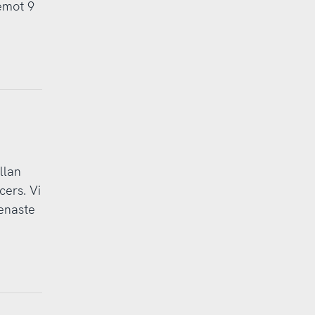
pemot 9
llan
cers. Vi
senaste