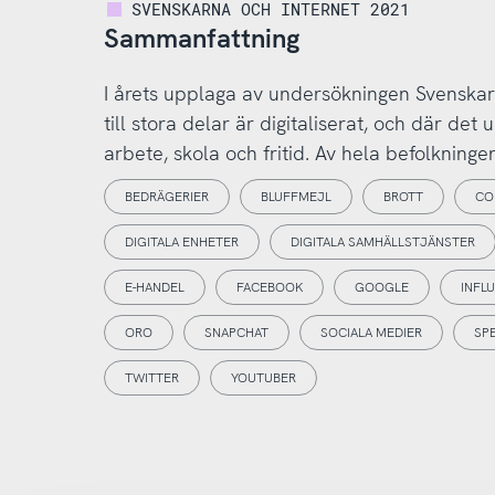
SVENSKARNA OCH INTERNET 2021
Sammanfattning
I årets upplaga av undersökningen Svenskarn
till stora delar är digitaliserat, och där det
arbete, skola och fritid. Av hela befolkningen
BEDRÄGERIER
BLUFFMEJL
BROTT
CO
DIGITALA ENHETER
DIGITALA SAMHÄLLSTJÄNSTER
E-HANDEL
FACEBOOK
GOOGLE
INFL
ORO
SNAPCHAT
SOCIALA MEDIER
SP
TWITTER
YOUTUBER