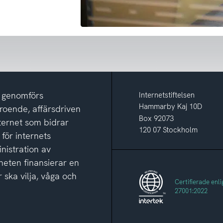
m genomförs
Internetstiftelsen
Hammarby Kaj 10D
eroende, affärsdriven
Box 92073
nternet som bidrar
120 07 Stockholm
 för internets
nistration av
eten finansierar en
 ska vilja, våga och
Certifierade enli
27001:2022