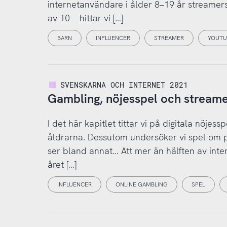
internetanvändare i ålder 8–19 år streamers,
av 10 – hittar vi […]
BARN
INFLUENCER
STREAMER
YOUTU
SVENSKARNA OCH INTERNET 2021
Gambling, nöjesspel och stream
I det här kapitlet tittar vi på digitala nöjes
åldrarna. Dessutom undersöker vi spel om pen
ser bland annat… Att mer än hälften av inte
året […]
INFLUENCER
ONLINE GAMBLING
SPEL