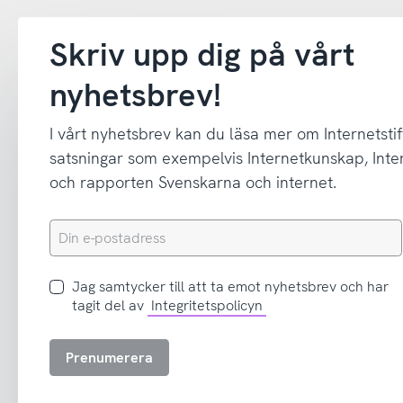
Skriv upp dig på vårt
nyhetsbrev!
I vårt nyhetsbrev kan du läsa mer om Internetstif
satsningar som exempelvis Internetkunskap, In
och rapporten Svenskarna och internet.
Din
e-
postadress
Jag
Jag samtycker till att ta emot nyhetsbrev och har
samtycker
tagit del av
Integritetspolicyn
till
att
Prenumerera
ta
emot