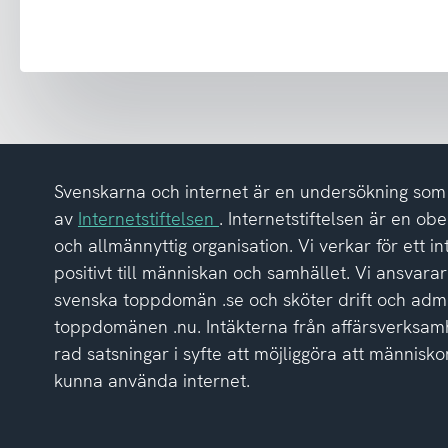
nyhetsbrev
och
har
tagit
del
av
integritetspolicyn
Svenskarna och internet är en undersökning so
av
Internetstiftelsen
. Internetstiftelsen är en ob
och allmännyttig organisation. Vi verkar för ett i
positivt till människan och samhället. Vi ansvarar
svenska toppdomän .se och sköter drift och admi
toppdomänen .nu. Intäkterna från affärsverksamh
rad satsningar i syfte att möjliggöra att människor
kunna använda internet.