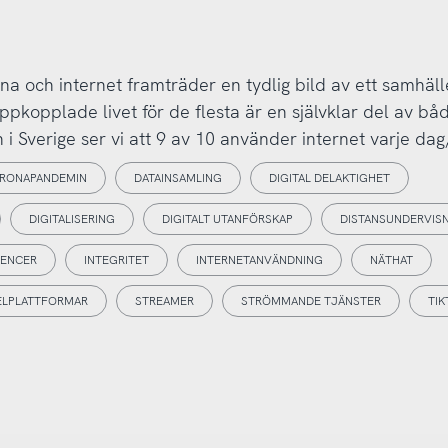
a och internet framträder en tydlig bild av ett samhäl
 uppkopplade livet för de flesta är en självklar del av bå
 i Sverige ser vi att 9 av 10 använder internet varje dag,
RONAPANDEMIN
DATAINSAMLING
DIGITAL DELAKTIGHET
DIGITALISERING
DIGITALT UTANFÖRSKAP
DISTANSUNDERVIS
UENCER
INTEGRITET
INTERNETANVÄNDNING
NÄTHAT
ELPLATTFORMAR
STREAMER
STRÖMMANDE TJÄNSTER
TIK