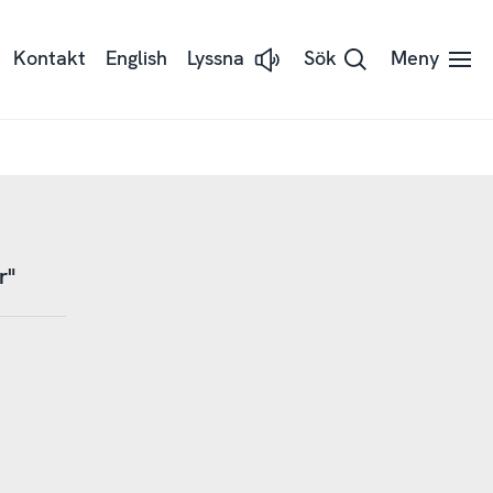
Kontakt
English
Lyssna
Sök
Meny
Lyssna
på
sidans
text
med
Readspeaker
r"