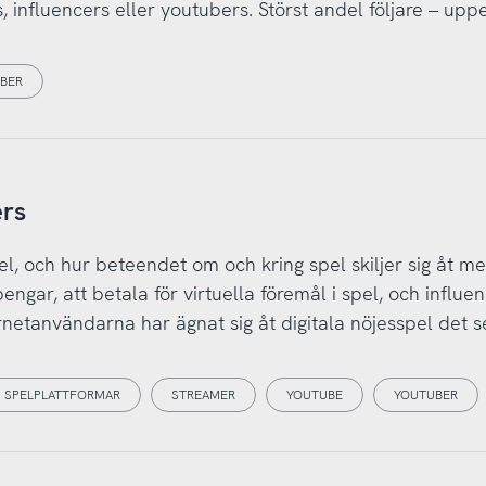
 influencers eller youtubers. Störst andel följare – up
BER
ers
spel, och hur beteendet om och kring spel skiljer sig åt me
gar, att betala för virtuella föremål i spel, och influen
rnetanvändarna har ägnat sig åt digitala nöjesspel det 
SPELPLATTFORMAR
STREAMER
YOUTUBE
YOUTUBER