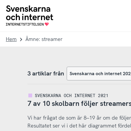
Till
Till
navigation
innehåll
To
startpage
Hem
Ämne: streamer
3 artiklar från
SVENSKARNA OCH INTERNET 2021
7 av 10 skolbarn följer streamer
Vi har frågat de som är 8–19 år om de följer
Resultatet ser vi i det här diagrammet fördela