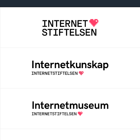
Internetstiftelsen
Internetstiftelsen verkar för ett internet som
bidrar positivt till människan och samhället
Internetkunskap
Samlad kunskap som hjälper dig att bli en
säker och medveten internetanvändare
Internetmuseum
Ett digitalt museum som byggts, och kureras
av Internetstiftelsen
Digitala lektioner