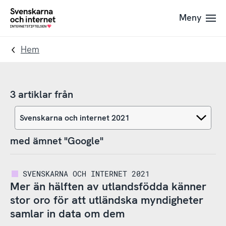
Till
Till
Meny
navigation
innehåll
To
startpage
Hem
3 artiklar från
med ämnet "Google"
SVENSKARNA OCH INTERNET 2021
Mer än hälften av utlandsfödda känner
stor oro för att utländska myndigheter
samlar in data om dem