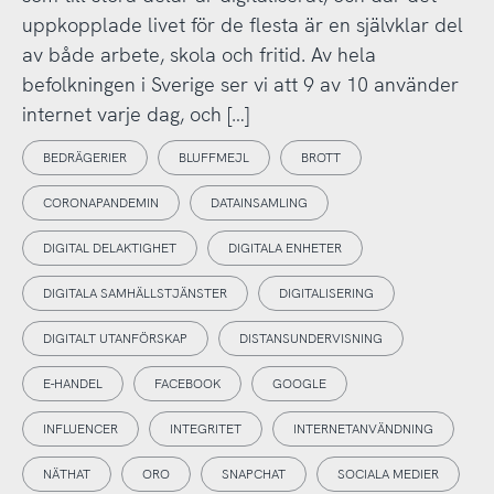
uppkopplade livet för de flesta är en självklar del
av både arbete, skola och fritid. Av hela
befolkningen i Sverige ser vi att 9 av 10 använder
internet varje dag, och […]
BEDRÄGERIER
BLUFFMEJL
BROTT
CORONAPANDEMIN
DATAINSAMLING
DIGITAL DELAKTIGHET
DIGITALA ENHETER
DIGITALA SAMHÄLLSTJÄNSTER
DIGITALISERING
DIGITALT UTANFÖRSKAP
DISTANSUNDERVISNING
E-HANDEL
FACEBOOK
GOOGLE
INFLUENCER
INTEGRITET
INTERNETANVÄNDNING
NÄTHAT
ORO
SNAPCHAT
SOCIALA MEDIER