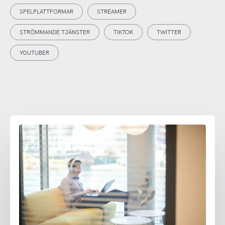
SPELPLATTFORMAR
STREAMER
STRÖMMANDE TJÄNSTER
TIKTOK
TWITTER
YOUTUBER