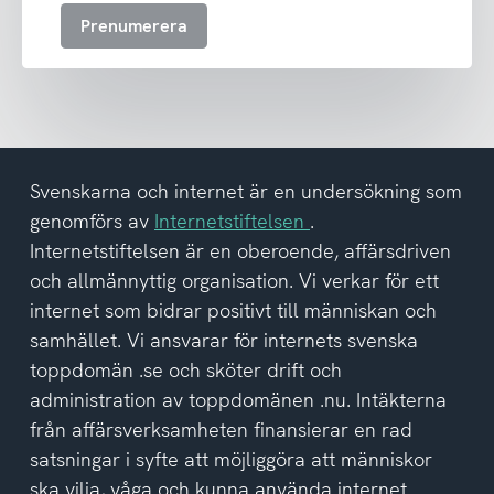
att
Prenumerera
ta
emot
nyhetsbrev
och
har
tagit
del
Svenskarna och internet är en undersökning som
av
genomförs av
Internetstiftelsen
.
integritetspolicyn
Internetstiftelsen är en oberoende, affärsdriven
och allmännyttig organisation. Vi verkar för ett
internet som bidrar positivt till människan och
samhället. Vi ansvarar för internets svenska
toppdomän .se och sköter drift och
administration av toppdomänen .nu. Intäkterna
från affärsverksamheten finansierar en rad
satsningar i syfte att möjliggöra att människor
ska vilja, våga och kunna använda internet.