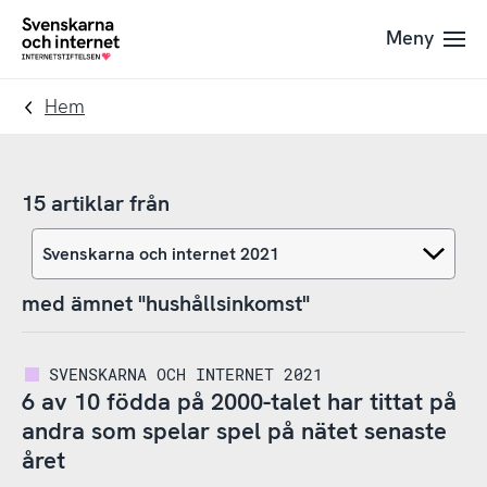
Till
Till
Meny
navigation
innehåll
To
startpage
Hem
15 artiklar från
med ämnet "hushållsinkomst"
SVENSKARNA OCH INTERNET 2021
6 av 10 födda på 2000-talet har tittat på
andra som spelar spel på nätet senaste
året