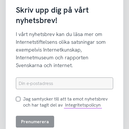
Skriv upp dig på vårt
nyhetsbrev!
I vårt nyhetsbrev kan du läsa mer om
Internetstiftelsens olika satsningar som
exempelvis Internetkunskap,
Internetmuseum och rapporten
Svenskarna och internet.
Din
e-
postadress
Jag
Jag samtycker till att ta emot nyhetsbrev
samtycker
och har tagit del av
Integritetspolicyn
till
att
Prenumerera
ta