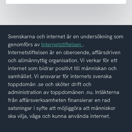
emot
nyhetsbrev
och
har
tagit
del
Svenskarna och internet är en undersökning som
av
genomförs av
Internetstiftelsen
.
integritetspolicyn
Internetstiftelsen är en oberoende, affärsdriven
och allmännyttig organisation. Vi verkar för ett
internet som bidrar positivt till människan och
samhället. Vi ansvarar för internets svenska
toppdomän .se och sköter drift och
administration av toppdomänen .nu. Intäkterna
från affärsverksamheten finansierar en rad
satsningar i syfte att möjliggöra att människor
ska vilja, våga och kunna använda internet.