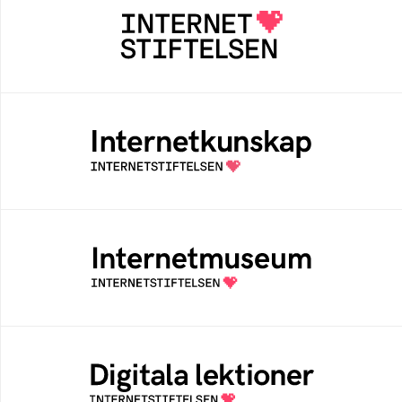
Internetstiftelsen verkar för ett internet som
bidrar positivt till människan och samhället
Internetkunskap
Samlad kunskap som hjälper dig att bli en
säker och medveten internetanvändare
Internetmuseum
Ett digitalt museum som byggts, och kureras
av Internetstiftelsen
Digitala lektioner
Öppen digital lärresurs med färdiga lektioner
för alla stadier i grundskolan