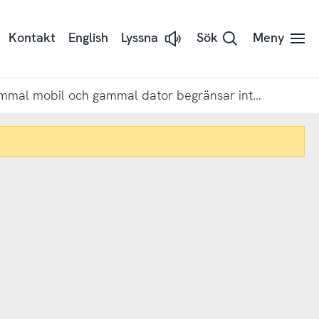
Kontakt
English
Lyssna
Sök
Meny
Lyssna
på
sidans
text
med
Gammal mobil och gammal dator begränsar internetanvändning i låginkomsthushåll
Readspeaker