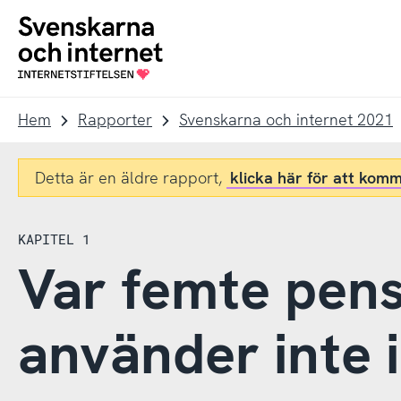
Till
Till
navigation
innehåll
To
startpage
Hem
Rapporter
Svenskarna och internet 2021
Detta är en äldre rapport,
klicka här för att komm
KAPITEL 1
Var femte pen
använder inte i