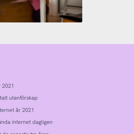
1
r 2021
italt utanförskap
ternet år 2021
vända internet dagligen