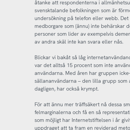
åtanke att respondenterna i allmänhets
svensktalande befolkningen som är förm
undersökning på telefon eller webb. Det 
medborgare som (ännu) inte behärskar de
personer som lider av exempelvis demens,
av andra skäl inte kan svara eller nås.
Blickar vi bakåt så låg internetanvändan
var det alltså 15 procent som inte använd
användarna. Med åren har gruppen icke-
sällananvändarna – den lilla grupp som a
dagligen, har också krympt.
För att ännu mer träffsäkert nå dessa s
felmarginalerna och få en så representat
som möjligt har Internetstiftelsen i år gi
uppdraget att ta fram en reviderad meto