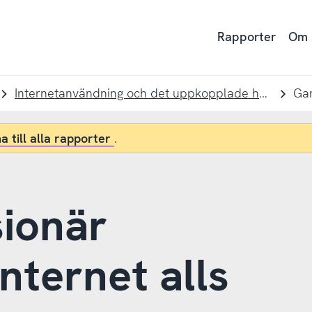
Rapporter
Om
Internetanvändning och det uppkopplade hemmet
a till alla rapporter
.
sionär
nternet alls