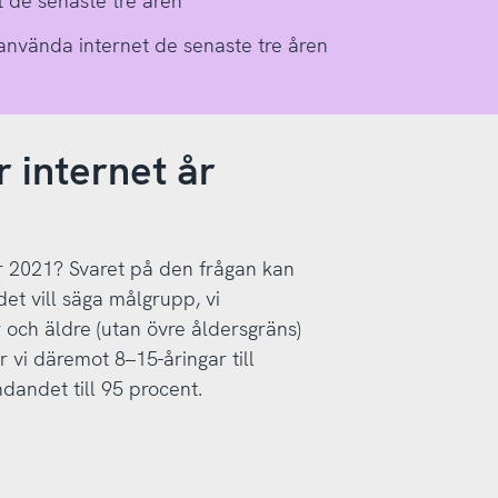
t de senaste tre åren
 använda internet de senaste tre åren
 internet år
r 2021? Svaret på den frågan kan
det vill säga målgrupp, vi
r och äldre (utan övre åldersgräns)
 vi däremot 8–15-åringar till
dandet till 95 procent.