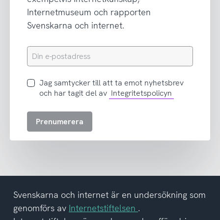
Internetmuseum och rapporten
Svenskarna och internet.
Din
e-
postadress
Jag
Jag samtycker till att ta emot nyhetsbrev
samtycker
och har tagit del av
Integritetspolicyn
till
att
Prenumerera
ta
emot
nyhetsbrev
och
har
tagit
del
Svenskarna och internet är en undersökning som
av
genomförs av
Internetstiftelsen
.
integritetspolicyn