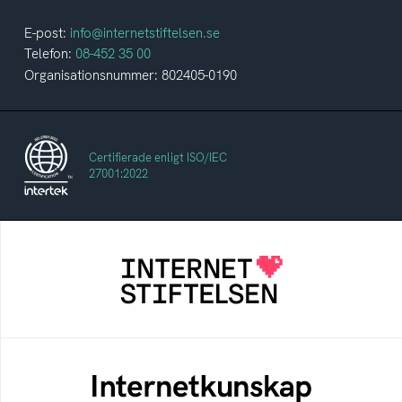
E-post:
info@internetstiftelsen.se
Telefon:
08-452 35 00
Organisationsnummer: 802405-0190
Certifierade enligt ISO/IEC
27001:2022
Internetstiftelsen
Internetstiftelsen verkar för ett internet som
bidrar positivt till människan och samhället
Internetkunskap
Samlad kunskap som hjälper dig att bli en