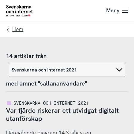
Till
Till
Meny
navigation
innehåll
To
startpage
Hem
14 artiklar från
med ämnet "sällananvändare"
SVENSKARNA OCH INTERNET 2021
Var fjärde riskerar ett utvidgat digitalt
utanförskap
I föregående diagram 14.3 såg vi en