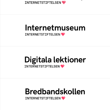
säker och medveten internetanvändare
Internetmuseum
Ett digitalt museum som byggts, och kureras
av Internetstiftelsen
Digitala lektioner
Öppen digital lärresurs med färdiga lektioner
för alla stadier i grundskolan
Bredbandskollen
Bredbandskollen är ett oberoende
konsumentverktyg som drivs av
Internetstiftelsen