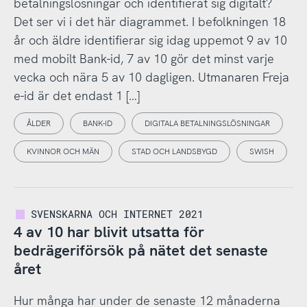
betalningslösningar och identifierat sig digitalt?
Det ser vi i det här diagrammet. I befolkningen 18
år och äldre identifierar sig idag uppemot 9 av 10
med mobilt Bank-id, 7 av 10 gör det minst varje
vecka och nära 5 av 10 dagligen. Utmanaren Freja
e-id är det endast 1 […]
ÅLDER
BANK-ID
DIGITALA BETALNINGSLÖSNINGAR
KVINNOR OCH MÄN
STAD OCH LANDSBYGD
SWISH
SVENSKARNA OCH INTERNET 2021
4 av 10 har blivit utsatta för
bedrägeriförsök på nätet det senaste
året
Hur många har under de senaste 12 månaderna