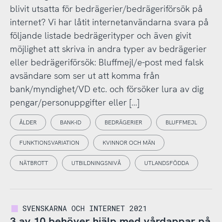
blivit utsatta för bedrägerier/bedrägeriförsök på
internet? Vi har låtit internetanvändarna svara på
följande listade bedrägerityper och även givit
möjlighet att skriva in andra typer av bedrägerier
eller bedrägeriförsök: Bluffmejl/e-post med falsk
avsändare som ser ut att komma från
bank/myndighet/VD etc. och försöker lura av dig
pengar/personuppgifter eller […]
ÅLDER
BANK-ID
BEDRÄGERIER
BLUFFMEJL
FUNKTIONSVARIATION
KVINNOR OCH MÄN
NÄTBROTT
UTBILDNINGSNIVÅ
UTLANDSFÖDDA
SVENSKARNA OCH INTERNET 2021
3 av 10 behöver hjälp med vårdappar på