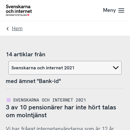
Till
Till
Meny
navigation
innehåll
To
startpage
Hem
14 artiklar från
med ämnet "Bank-id"
SVENSKARNA OCH INTERNET 2021
3 av 10 pensionärer har inte hört talas
om molntjänst
Vi har frågat internetanvändarna som är 12 år