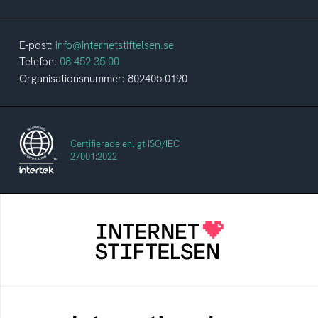
E-post:
info@internetstiftelsen.se
Telefon:
08-452 35 00
Organisationsnummer: 802405-0190
Certifierade enligt ISO/IEC
27001:2022
Internetstiftelsen
Internetstiftelsen verkar för ett internet som
bidrar positivt till människan och samhället
Internetkunskap