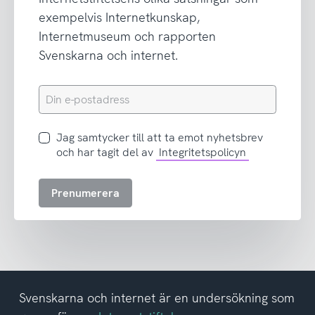
exempelvis Internetkunskap,
Internetmuseum och rapporten
Svenskarna och internet.
Din
e-
postadress
Jag
Jag samtycker till att ta emot nyhetsbrev
samtycker
och har tagit del av
Integritetspolicyn
till
att
Prenumerera
ta
emot
nyhetsbrev
och
har
tagit
del
Svenskarna och internet är en undersökning som
av