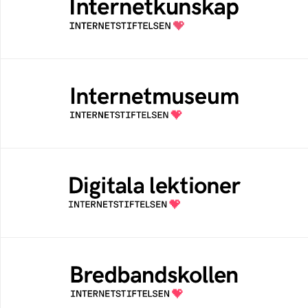
Samlad kunskap som hjälper dig att bli en
säker och medveten internetanvändare
Internetmuseum
Ett digitalt museum som byggts, och kureras
av Internetstiftelsen
Digitala lektioner
Öppen digital lärresurs med färdiga lektioner
för alla stadier i grundskolan
Bredbandskollen
Bredbandskollen är ett oberoende
konsumentverktyg som drivs av
Internetstiftelsen