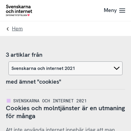
Till
Till
Meny
navigation
innehåll
To
startpage
Hem
3 artiklar från
med ämnet "cookies"
SVENSKARNA OCH INTERNET 2021
Cookies och molntjänster är en utmaning
för många
Att inte använda internet innebär idag att man