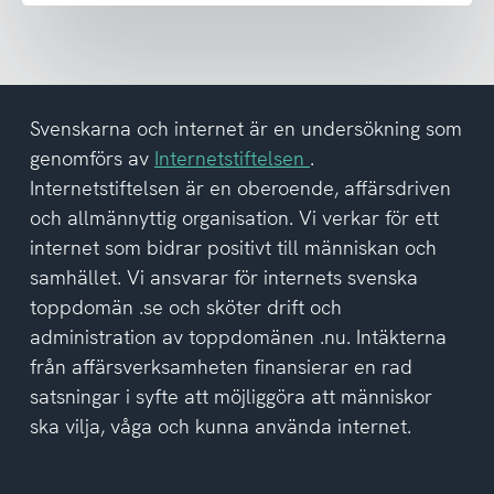
nyhetsbrev
och
har
tagit
del
Svenskarna och internet är en undersökning som
av
genomförs av
Internetstiftelsen
.
integritetspolicyn
Internetstiftelsen är en oberoende, affärsdriven
och allmännyttig organisation. Vi verkar för ett
internet som bidrar positivt till människan och
samhället. Vi ansvarar för internets svenska
toppdomän .se och sköter drift och
administration av toppdomänen .nu. Intäkterna
från affärsverksamheten finansierar en rad
satsningar i syfte att möjliggöra att människor
ska vilja, våga och kunna använda internet.