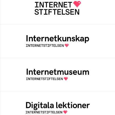
Internetstiftelsen verkar för ett internet som
bidrar positivt till människan och samhället
Internetkunskap
Samlad kunskap som hjälper dig att bli en
säker och medveten internetanvändare
Internetmuseum
Ett digitalt museum som byggts, och kureras
av Internetstiftelsen
Digitala lektioner
Öppen digital lärresurs med färdiga lektioner
för alla stadier i grundskolan