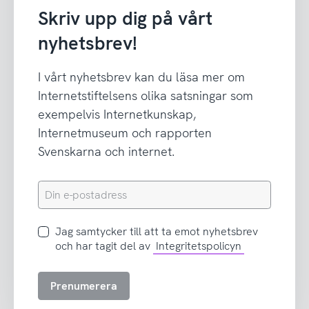
Skriv upp dig på vårt
nyhetsbrev!
I vårt nyhetsbrev kan du läsa mer om
Internetstiftelsens olika satsningar som
exempelvis Internetkunskap,
Internetmuseum och rapporten
Svenskarna och internet.
Din
e-
postadress
Jag
Jag samtycker till att ta emot nyhetsbrev
samtycker
och har tagit del av
Integritetspolicyn
till
att
Prenumerera
ta
emot