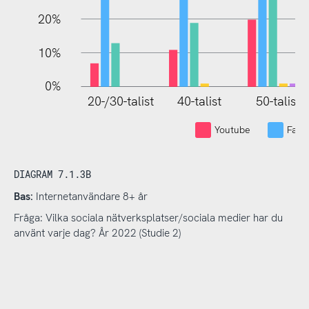
20%
10%
0%
20-/30-talist
40-talist
50-talist
Youtube
Face
DIAGRAM 7.1.3B
Bas:
Internetanvändare 8+ år
Fråga: Vilka sociala nätverksplatser/sociala medier har du
använt varje dag? År 2022 (Studie 2)