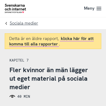
Till
Till
Meny
navigation
innehåll
To
startpage
Sociala medier
Detta är en äldre rapport,
klicka här för att
komma till alla rapporter
.
KAPITEL 7
Fler kvinnor än män lägger
ut eget material på sociala
medier
40 MIN