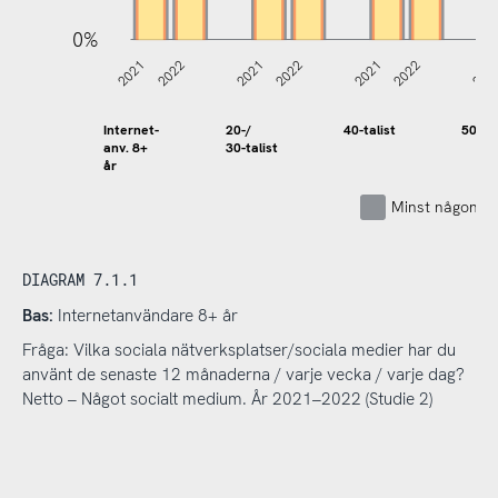
0%
2021
2022
2021
2022
2021
2022
202
Internet-
20-/
40-talist
50-tal
anv. 8+
30-talist
år
Minst någon g
DIAGRAM 7.1.1
Bas:
Internetanvändare 8+ år
Fråga: Vilka sociala nätverksplatser/sociala medier har du
använt de senaste 12 månaderna / varje vecka / varje dag?
Netto – Något socialt medium. År 2021–2022 (Studie 2)