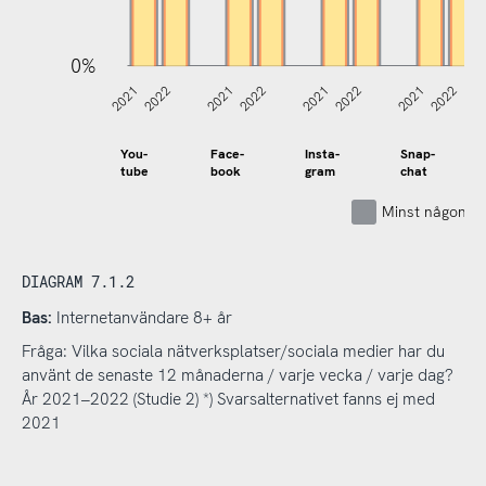
0%
2021
2022
2021
2022
2021
2022
2021
2022
You-
Face-
Insta-
Snap-
tube
book
gram
chat
Minst någon g
DIAGRAM 7.1.2
Bas:
Internetanvändare 8+ år
Fråga: Vilka sociala nätverksplatser/sociala medier har du
använt de senaste 12 månaderna / varje vecka / varje dag?
År 2021–2022 (Studie 2) *) Svarsalternativet fanns ej med
2021