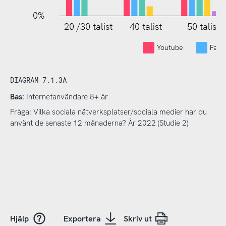
0%
20-/30-talist
40-talist
50-talist
Youtube
Face
DIAGRAM 7.1.3A
Bas:
Internetanvändare 8+ år
Fråga: Vilka sociala nätverksplatser/sociala medier har du
använt de senaste 12 månaderna? År 2022 (Studie 2)
Hjälp
Exportera
Skriv ut