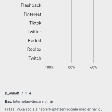
Sociala medier
Flashback
Pinterest
Tiktok
Twitter
Reddit
Roblox
Twitch
120%
140%
-40%
-20%
100%
80%
60%
L
DIAGRAM 7.1.4
Bas:
Internetanvändare 8+ år
Fråga: Vilka sociala nätverksplatser/sociala medier har du