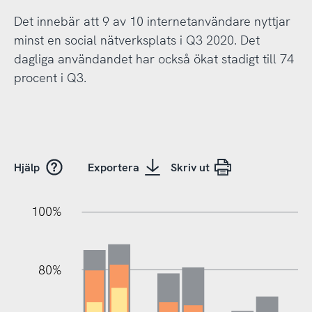
Det innebär att 9 av 10 internetanvändare nyttjar
minst en social nätverksplats i Q3 2020. Det
dagliga användandet har också ökat stadigt till 74
procent i Q3.
Hjälp
Exportera
Skriv ut
100%
20%
40%
20%
80%