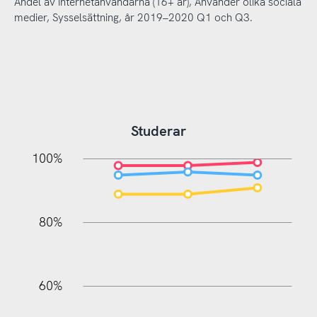
Andel av internetanvändarna (16+ år), Använder olika sociala
medier, Sysselsättning, år 2019–2020 Q1 och Q3.
Studerar
20%
10%
20%
10%
20%
10%
20%
0%
100%
80%
60%