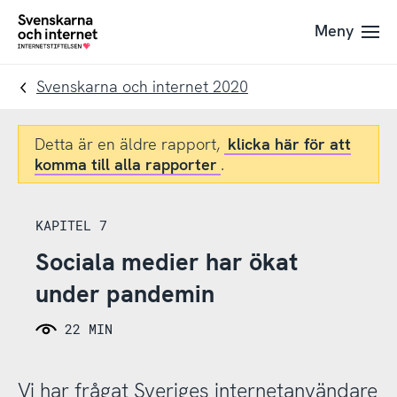
Till
Till
Meny
navigation
innehåll
To
startpage
Svenskarna och internet 2020
Detta är en äldre rapport,
klicka här för att
komma till alla rapporter
.
KAPITEL 7
Sociala medier har ökat
under pandemin
22 MIN
Vi har frågat Sveriges internetanvändare