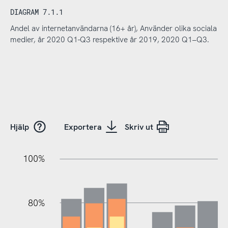
DIAGRAM 7.1.1
Andel av internetanvändarna (16+ år), Använder olika sociala
medier, år 2020 Q1-Q3 respektive år 2019, 2020 Q1–Q3.
Hjälp
Exportera
Skriv ut
20%
20%
10%
20%
40%
10%
20%
0%
100%
80%