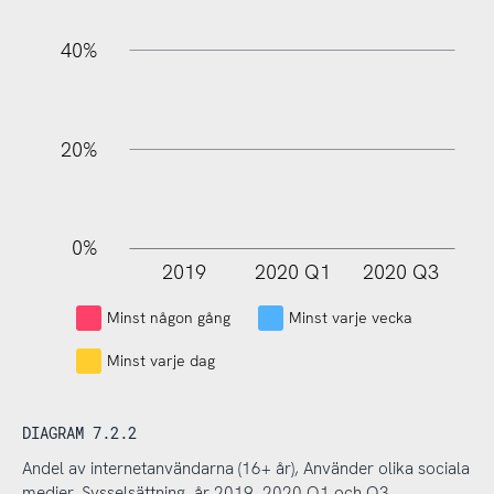
100%
40%
20%
0%
2019
2020 Q1
2020 Q3
L
Minst någon gång
Minst varje vecka
Minst varje dag
DIAGRAM 7.2.2
Andel av internetanvändarna (16+ år), Använder olika sociala
medier, Sysselsättning, år 2019–2020 Q1 och Q3.