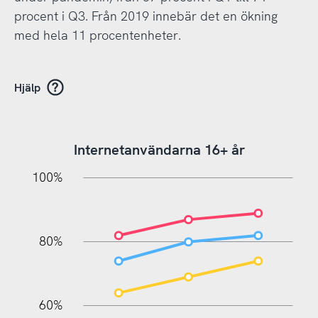
procent i Q3. Från 2019 innebär det en ökning
med hela 11 procentenheter.
Hjälp
Internetanvändarna 16+ år
20%
10%
20%
10%
20%
10%
20%
0%
100%
80%
60%