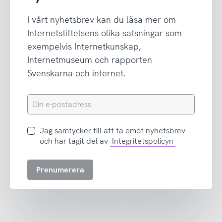
I vårt nyhetsbrev kan du läsa mer om
Internetstiftelsens olika satsningar som
exempelvis Internetkunskap,
Internetmuseum och rapporten
Svenskarna och internet.
Din
e-
postadress
Jag
Jag samtycker till att ta emot nyhetsbrev
samtycker
och har tagit del av
Integritetspolicyn
till
att
Prenumerera
ta
emot
nyhetsbrev
och
har