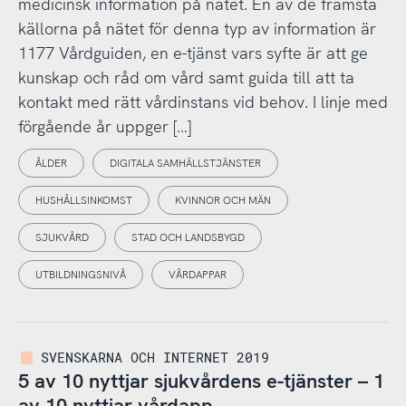
medicinsk information på nätet. En av de främsta
källorna på nätet för denna typ av information är
1177 Vårdguiden, en e-tjänst vars syfte är att ge
kunskap och råd om vård samt guida till att ta
kontakt med rätt vårdinstans vid behov. I linje med
förgående år uppger […]
ÅLDER
DIGITALA SAMHÄLLSTJÄNSTER
HUSHÅLLSINKOMST
KVINNOR OCH MÄN
SJUKVÅRD
STAD OCH LANDSBYGD
UTBILDNINGSNIVÅ
VÅRDAPPAR
SVENSKARNA OCH INTERNET 2019
5 av 10 nyttjar sjukvårdens e-tjänster – 1
av 10 nyttjar vårdapp