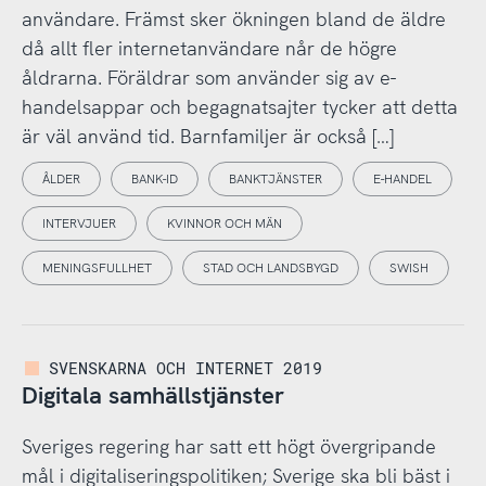
användare. Främst sker ökningen bland de äldre
då allt fler internetanvändare når de högre
åldrarna. Föräldrar som använder sig av e-
handelsappar och begagnatsajter tycker att detta
är väl använd tid. Barnfamiljer är också […]
ÅLDER
BANK-ID
BANKTJÄNSTER
E-HANDEL
INTERVJUER
KVINNOR OCH MÄN
MENINGSFULLHET
STAD OCH LANDSBYGD
SWISH
SVENSKARNA OCH INTERNET 2019
Digitala samhällstjänster
Sveriges regering har satt ett högt övergripande
mål i digitaliseringspolitiken; Sverige ska bli bäst i