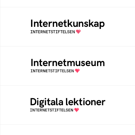
Internetkunskap
Samlad kunskap som hjälper dig att bli en
säker och medveten internetanvändare
Internetmuseum
Ett digitalt museum som byggts, och kureras
av Internetstiftelsen
Digitala lektioner
Öppen digital lärresurs med färdiga lektioner
för alla stadier i grundskolan
Bredbandskollen