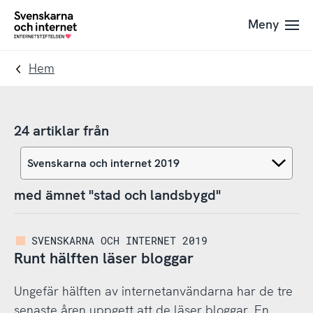
Till
Till
Meny
navigation
innehåll
To
startpage
Hem
24 artiklar från
med ämnet "stad och landsbygd"
SVENSKARNA OCH INTERNET 2019
Runt hälften läser bloggar
Ungefär hälften av internetanvändarna har de tre
senaste åren uppgett att de läser bloggar. En