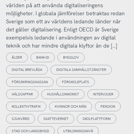
världen på att använda digitaliseringens
möjligheter. I globala jämförelser betraktas redan
Sverige som ett av världens ledande länder när
det gäller digitalisering. Enligt OECD är Sverige
exempelvis ledande i användningen av digital
teknik och har mindre digitala klyftor än de […]
ÅLDER
BANK-ID
BYGGLOV
DIGITAL BREVLÅDA
DIGITALA SAMHÄLLSTJÄNSTER
FÖRSÄKRINGSKASSAN
FÖRSKOLEPLATS
HÄLSOAPPAR
HUSHÅLLSINKOMST
INTERVJUER
KOLLEKTIVTRAFIK
KVINNOR OCH MÄN
PENSION
SJUKVÅRD
SKATTEVERKET
SKOLPLATTFORM
STAD OCH LANDSBYGD
UTBILDNINGSNIVÅ