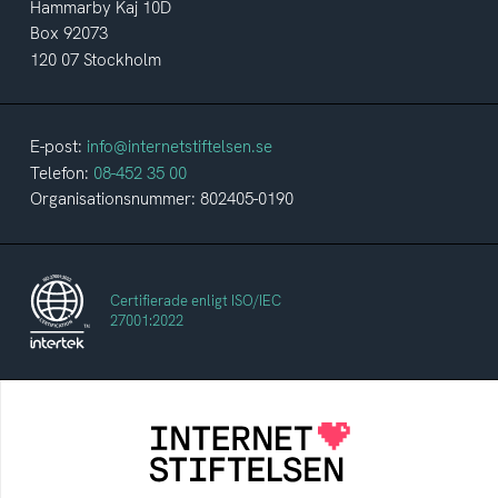
Hammarby Kaj 10D
Box 92073
120 07 Stockholm
E-post:
info@internetstiftelsen.se
Telefon:
08-452 35 00
Organisationsnummer: 802405-0190
Certifierade enligt ISO/IEC
27001:2022
Internetstiftelsen
Internetstiftelsen verkar för ett internet som
bidrar positivt till människan och samhället