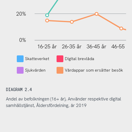
20%
0%
16-25 år
26-35 år
36-45 år
46-55 år
L
Skatteverket
Digital brevlåda
Sjukvården
Vårdappar som ersätter besök
DIAGRAM 2.4
Andel av befolkningen (16+ år), Använder respektive digital
samhällstjänst, Åldersfördelning, år 2019