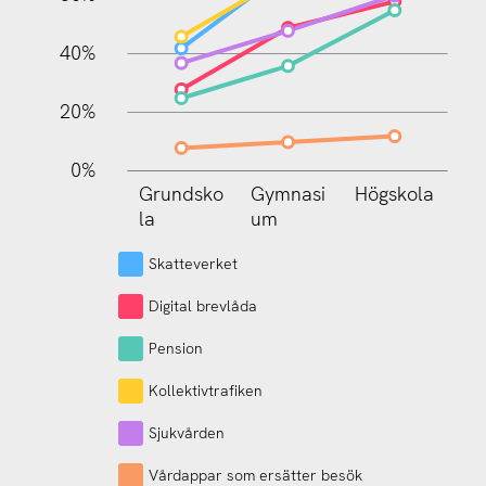
100%
40%
20%
0%
Högskola
Grundsko
Gymnasi
Gymnasi
um
la
um
Skatteverket
Digital brevlåda
Pension
Kollektivtrafiken
Sjukvården
Vårdappar som ersätter besök