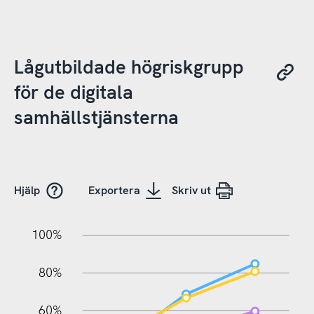
Lågutbildade högriskgrupp
för de digitala
samhällstjänsterna
Hjälp
Exportera
Skriv ut
20%
10%
20%
10%
20%
10%
20%
0%
100%
80%
60%