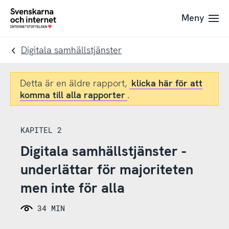
Till
Till
Meny
navigation
innehåll
To
startpage
Digitala samhällstjänster
Detta är en äldre rapport,
klicka här för att
komma till alla rapporter
.
KAPITEL 2
Digitala samhällstjänster -
underlättar för majoriteten
men inte för alla
34 MIN