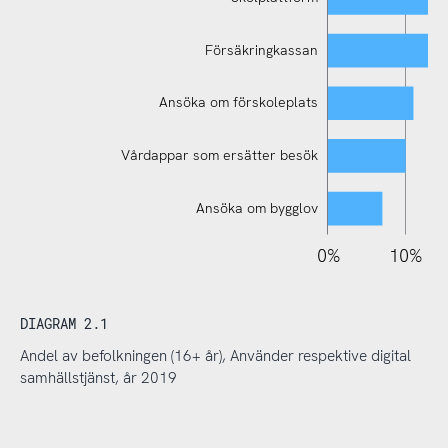
Försäkringkassan
Ansöka om förskoleplats
Vårdappar som ersätter besök
Ansöka om bygglov
110%
-10%
-20%
0%
10%
DIAGRAM 2.1
Andel av befolkningen (16+ år), Använder respektive digital
samhällstjänst, år 2019