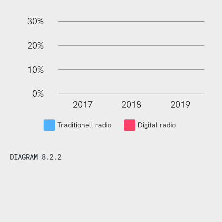
30%
20%
10%
0%
2017
2018
2019
L
Traditionell radio
Digital radio
DIAGRAM 8.2.2