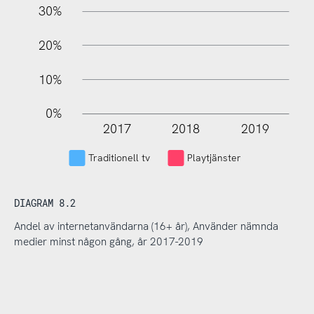
30%
20%
10%
0%
2017
2018
2019
L
Traditionell tv
Playtjänster
DIAGRAM 8.2
Andel av internetanvändarna (16+ år), Använder nämnda
medier minst någon gång, år 2017-2019