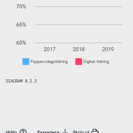
70%
65%
60%
2017
2018
2019
L
Pappersdagstidning
Digital tidning
DIAGRAM 8.2.3
Hjälp
Exportera
Skriv ut