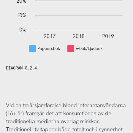
20%
10%
0%
2017
2018
2019
L
Pappersbok
E-bok/Ljudbok
DIAGRAM 8.2.4
Vid en treårsjämförelse bland internetanvändarna
(16+ år) framgår det att konsumtionen av de
traditionella medierna överlag minskar.
Traditionell tv tappar både totalt och i synnerhet