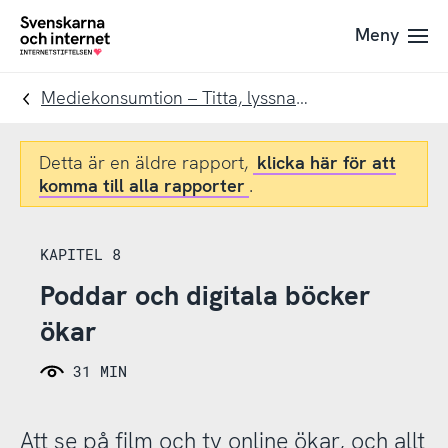
Till
Till
Meny
navigation
innehåll
To
startpage
Mediekonsumtion – Titta, lyssna och läsa digitalt
Detta är en äldre rapport,
klicka här för att
komma till alla rapporter
.
KAPITEL 8
Poddar och digitala böcker
ökar
31 MIN
Att se på film och tv online ökar, och allt