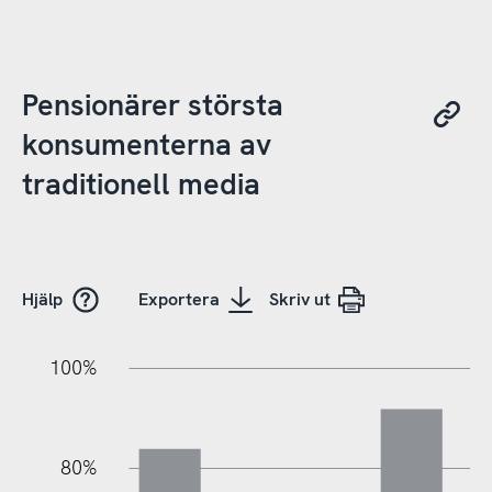
Pensionärer största
konsumenterna av
traditionell media
Hjälp
Exportera
Skriv ut
20%
40%
20%
100%
80%