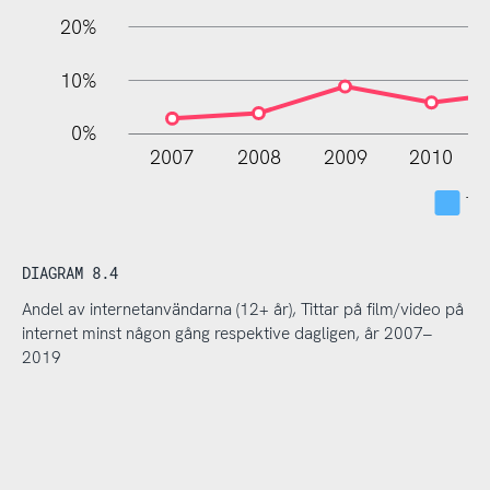
20%
10%
0%
2007
2008
2009
2010
Tit
DIAGRAM 8.4
Andel av internetanvändarna (12+ år), Tittar på film/video på
internet minst någon gång respektive dagligen, år 2007–
2019