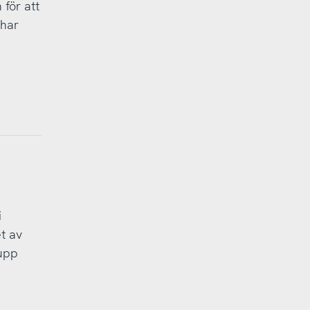
 för att
 har
i
et av
rupp