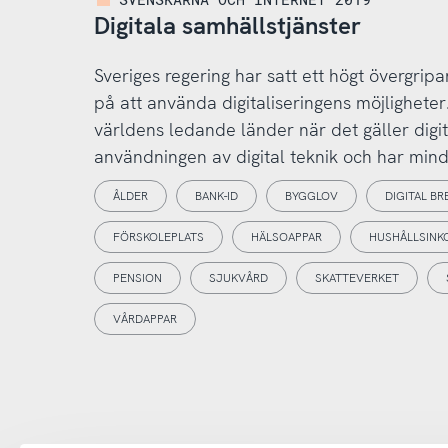
Digitala samhällstjänster
Sveriges regering har satt ett högt övergripan
på att använda digitaliseringens möjligheter
världens ledande länder när det gäller digi
användningen av digital teknik och har mindre
ÅLDER
BANK-ID
BYGGLOV
DIGITAL B
FÖRSKOLEPLATS
HÄLSOAPPAR
HUSHÅLLSINK
PENSION
SJUKVÅRD
SKATTEVERKET
VÅRDAPPAR