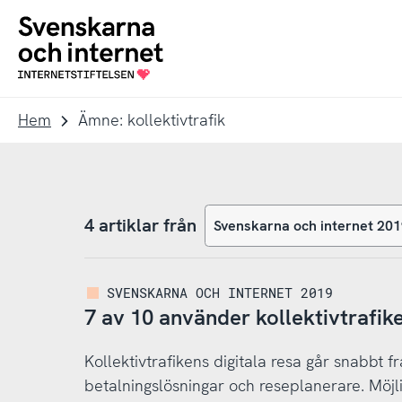
Till
Till
navigation
innehåll
To
startpage
Hem
Ämne: kollektivtrafik
4 artiklar från
SVENSKARNA OCH INTERNET 2019
7 av 10 använder kollektivtrafike
Kollektivtrafikens digitala resa går snabbt f
betalningslösningar och reseplanerare. Möjl