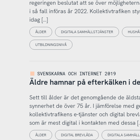
regeringen beslutat att se över möjligheterna f
i så fall införas år 2022. Kollektivtrafiken 
idag […]
ÅLDER
DIGITALA SAMHÄLLSTJÄNSTER
HUSHÅ
UTBILDNINGSNIVÅ
SVENSKARNA OCH INTERNET 2019
Äldre hamnar på efterkälken i de
Sett till ålder är det genomgående de äldsta
synnerhet de över 75 år. I jämförelse med gen
kollektivtrafikens e-tjänster och digital br
som är mest digital i kontakten med dessa [
ÅLDER
DIGITAL BREVLÅDA
DIGITALA SAMHÄL