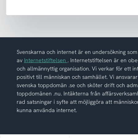
och
har
tagit
del
av
integritetspolicyn
Svenskarna och internet är en undersökning so
av
Internetstiftelsen
. Internetstiftelsen är en ob
och allmännyttig organisation. Vi verkar för ett i
positivt till människan och samhället. Vi ansvarar
svenska toppdomän .se och sköter drift och admi
toppdomänen .nu. Intäkterna från affärsverksamh
rad satsningar i syfte att möjliggöra att människor
kunna använda internet.