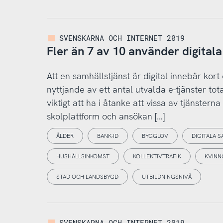
SVENSKARNA OCH INTERNET 2019
Fler än 7 av 10 använder digitala
Att en samhällstjänst är digital innebär kort
nyttjande av ett antal utvalda e-tjänster tot
viktigt att ha i åtanke att vissa av tjänster
skolplattform och ansökan […]
ÅLDER
BANK-ID
BYGGLOV
DIGITALA 
HUSHÅLLSINKOMST
KOLLEKTIVTRAFIK
KVINN
STAD OCH LANDSBYGD
UTBILDNINGSNIVÅ
SVENSKARNA OCH INTERNET 2019