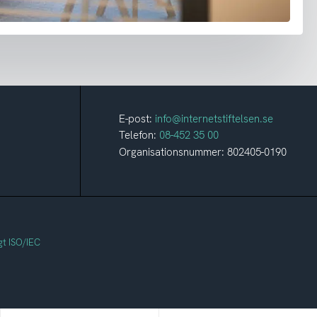
E-post:
info@internetstiftelsen.se
Telefon:
08-452 35 00
Organisationsnummer: 802405-0190
gt ISO/IEC