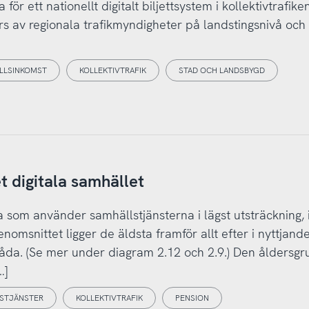
ör ett nationellt digitalt biljettsystem i kollektivtrafiken
styrs av regionala trafikmyndigheter på landstingsnivå och
LLSINKOMST
KOLLEKTIVTRAFIK
STAD OCH LANDSBYGD
t digitala samhället
 som använder samhällstjänsterna i lägst utsträckning, 
omsnittet ligger de äldsta framför allt efter i nyttjand
evlåda. (Se mer under diagram 2.12 och 2.9.) Den åldersg
…]
LSTJÄNSTER
KOLLEKTIVTRAFIK
PENSION