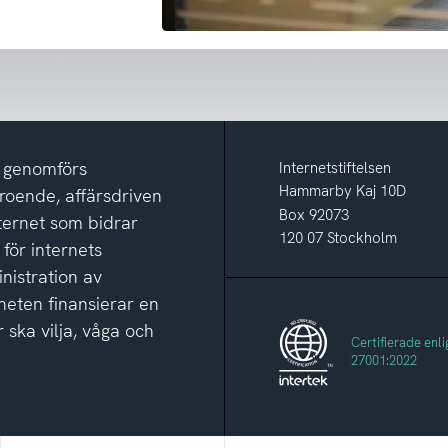
m genomförs
Internetstiftelsen
Hammarby Kaj 10D
eroende, affärsdriven
Box 92073
nternet som bidrar
120 07 Stockholm
 för internets
nistration av
eten finansierar en
 ska vilja, våga och
Certifierade enli
27001:2022