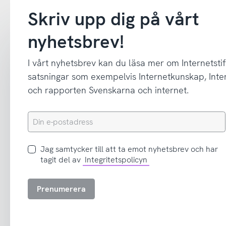
Skriv upp dig på vårt
nyhetsbrev!
I vårt nyhetsbrev kan du läsa mer om Internetstif
satsningar som exempelvis Internetkunskap, In
och rapporten Svenskarna och internet.
Din
e-
postadress
Jag
Jag samtycker till att ta emot nyhetsbrev och har
samtycker
tagit del av
Integritetspolicyn
till
att
Prenumerera
ta
emot
nyhetsbrev