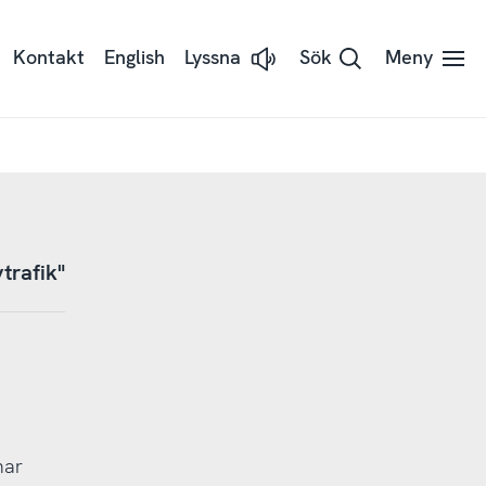
Kontakt
English
Lyssna
Sök
Meny
Lyssna
på
sidans
text
med
Readspeaker
trafik"
har