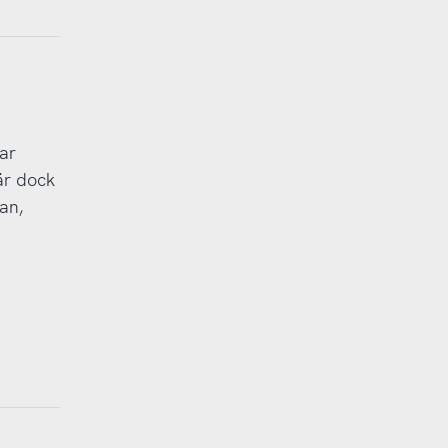
ar
 är dock
an,