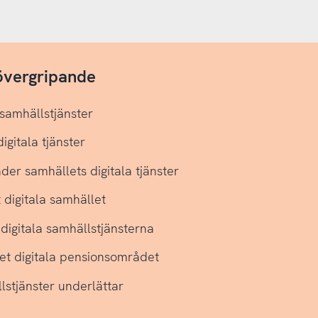
 övergripande
 samhällstjänster
igitala tjänster
der samhällets digitala tjänster
 digitala samhället
digitala samhällstjänsterna
det digitala pensionsområdet
llstjänster underlättar