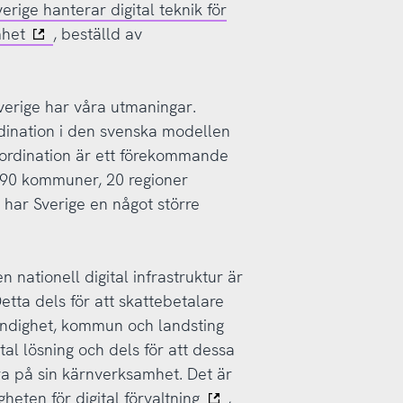
rige hanterar digital teknik för
mhet
, beställd av
verige har våra utmaningar.
rdination i den svenska modellen
oordination är ett förekommande
90 kommuner, 20 regioner
 har Sverige en något större
n nationell digital infrastruktur är
etta dels för att skattebetalare
myndighet, kommun och landsting
tal lösning och dels för att dessa
era på sin kärnverksamhet. Det är
heten för digital förvaltning
,