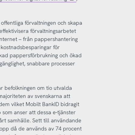
 offentliga förvaltningen och skapa
effektivisera förvaltningsarbetet
internet – från pappershantering
at kostnadsbesparingar för
nskad pappersförbrukning och ökad
gänglighet, snabbare processer
gar befolkningen om tio utvalda
majoriteten av svenskarna att
 dem vilket Mobilt BankID bidragit
p som anser att dessa e-tjänster
vårt samhälle. Sett till användande
 topp då de används av 74 procent