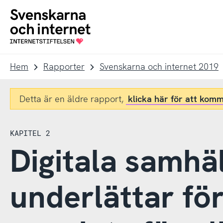
Till
Till
navigation
innehåll
To
startpage
Hem
Rapporter
Svenskarna och internet 2019
Detta är en äldre rapport,
klicka här för att komm
KAPITEL 2
Digitala samhäl
underlättar fö