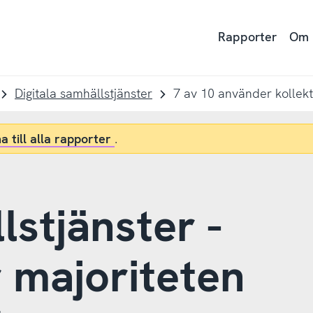
Rapporter
Om
Digitala samhällstjänster
a till alla rapporter
.
lstjänster -
r majoriteten