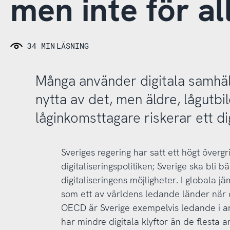
men inte för al
34 MIN
LÄSNING
Många använder digitala samhäl
nytta av det, men äldre, lågutb
låginkomsttagare riskerar ett di
Sveriges regering har satt ett högt överg
digitaliseringspolitiken; Sverige ska bli 
digitaliseringens möjligheter. I globala j
som ett av världens ledande länder när det
OECD är Sverige exempelvis ledande i an
har mindre digitala klyftor än de flesta