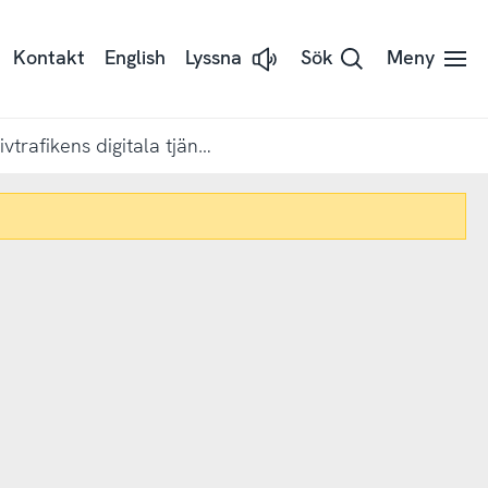
Kontakt
English
Lyssna
Sök
Meny
Lyssna
på
sidans
text
med
7 av 10 använder kollektivtrafikens digitala tjänster
Readspeaker