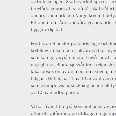
av befolkningen. Skatteverket sporrar os
brevlåda genom att vi då får skatteåterbä
annars Danmark och Norge kommit betydli
Ett annat område där våra grannländer l
bygglov digitalt.
För flera e-tjänster på landstings- och
kollektivtrafiken och sjukvården har myn
som kan göras på nationell nivå för att ta
möjligheter. Bland sjukvårdens e-tjänste
läkarbesök en av de mest omskrivna, me
flitigast. Hittills har 1 av 10 använt de
som exempelvis tidsbokning online till fy
av 10 av medborgarna.
Vi har även tittat på konsumtionen av pol
efter ett valår med en utdragen regerings