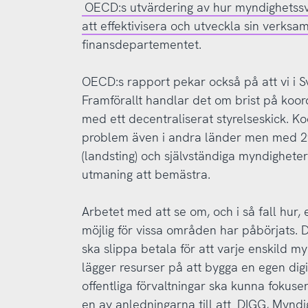
OECD:s utvärdering av hur myndighetssve
att effektivisera och utveckla sin verksa
finansdepartementet.
OECD:s rapport pekar också på att vi i S
Framförallt handlar det om brist på koo
med ett decentraliserat styrelseskick. K
problem även i andra länder men med 2
(landsting) och självständiga myndigheter
utmaning att bemästra.
Arbetet med att se om, och i så fall hur, e
möjlig för vissa områden har påbörjats. D
ska slippa betala för att varje enskild 
lägger resurser på att bygga en egen digi
offentliga förvaltningar ska kunna fokus
en av anledningarna till att
DIGG, Myndig