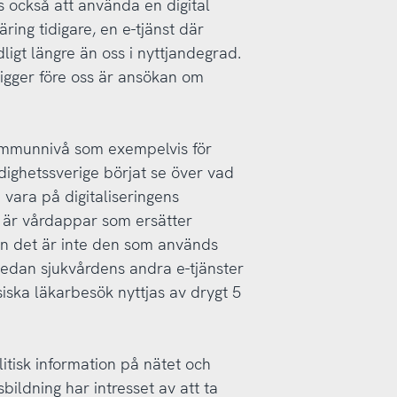
s också att använda en digital
ring tidigare, en e-tjänst där
gt längre än oss i nyttjandegrad.
igger före oss är ansökan om
 kommunnivå som exempelvis för
dighetssverige börjat se över vad
 vara på digitaliseringens
r är vårdappar som ersätter
n det är inte den som används
n medan sjukvårdens andra e-tjänster
siska läkarbesök nyttjas av drygt 5
itisk information på nätet och
bildning har intresset av att ta