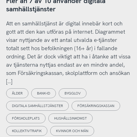
Fler än 7 av 10 använder digitala
samhällstjänster
Att en samhällstjänst är digital innebär kort och
gott att den kan utföras på internet. Diagrammet
visar nyttjande av ett antal utvalda e-tjänster
totalt sett hos befolkningen (16+ år) i fallande
ordning. Det är dock viktigt att ha i åtanke att vissa
av tjänsterna nyttjas endast av en mindre andel,
som Försäkringskassan, skolplattform och ansökan
[…]
ÅLDER
BANK-ID
BYGGLOV
DIGITALA SAMHÄLLSTJÄNSTER
FÖRSÄKRINGSKASSAN
FÖRSKOLEPLATS
HUSHÅLLSINKOMST
KOLLEKTIVTRAFIK
KVINNOR OCH MÄN