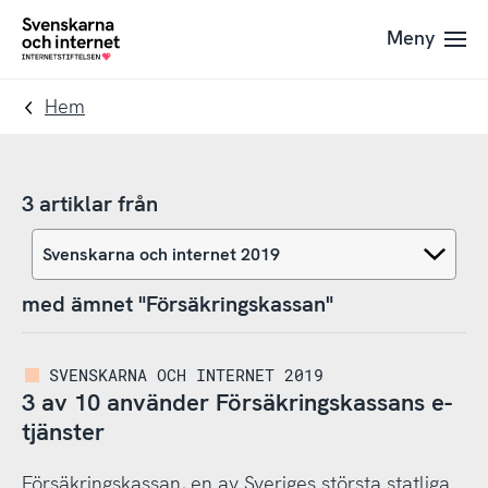
Till
Till
Meny
navigation
innehåll
To
startpage
Hem
3 artiklar från
med ämnet "Försäkringskassan"
SVENSKARNA OCH INTERNET 2019
3 av 10 använder Försäkringskassans e-
tjänster
Försäkringskassan, en av Sveriges största statliga