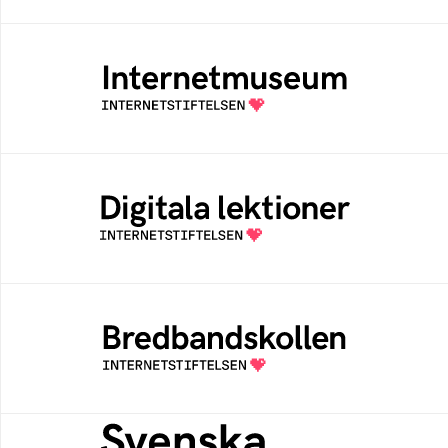
Internetmuseum
Ett digitalt museum som byggts, och kureras
av Internetstiftelsen
Digitala lektioner
Öppen digital lärresurs med färdiga lektioner
för alla stadier i grundskolan
Bredbandskollen
Bredbandskollen är ett oberoende
konsumentverktyg som drivs av
Internetstiftelsen
Svenska federationer