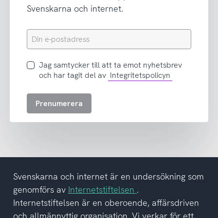
Svenskarna och internet.
Din
e-
postadress
Jag
Jag samtycker till att ta emot nyhetsbrev
samtycker
och har tagit del av
Integritetspolicyn
till
att
Prenumerera
ta
emot
nyhetsbrev
och
har
tagit
del
Svenskarna och internet är en undersökning som
av
genomförs av
Internetstiftelsen
.
integritetspolicyn
Internetstiftelsen är en oberoende, affärsdriven
och allmännyttig organisation. Vi verkar för ett