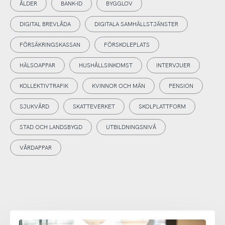
ÅLDER
BANK-ID
BYGGLOV
DIGITAL BREVLÅDA
DIGITALA SAMHÄLLSTJÄNSTER
FÖRSÄKRINGSKASSAN
FÖRSKOLEPLATS
HÄLSOAPPAR
HUSHÅLLSINKOMST
INTERVJUER
KOLLEKTIVTRAFIK
KVINNOR OCH MÄN
PENSION
SJUKVÅRD
SKATTEVERKET
SKOLPLATTFORM
STAD OCH LANDSBYGD
UTBILDNINGSNIVÅ
VÅRDAPPAR