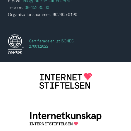
E-post:
info@internetstiftelsen.se
Telefon:
08-452 35 00
Organisationsnummer: 802405-0190
Certifierade enligt ISO/IEC
27001:2022
Internetstiftelsen
Internetstiftelsen verkar för ett internet som
bidrar positivt till människan och samhället
Internetkunskap
Samlad kunskap som hjälper dig att bli en
säker och medveten internetanvändare