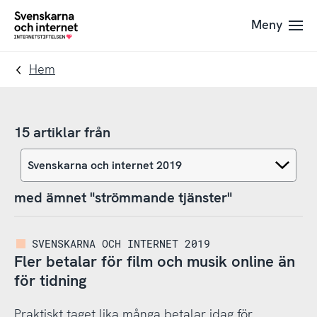
Till
Till
Meny
navigation
innehåll
To
startpage
Hem
15 artiklar från
med ämnet "strömmande tjänster"
SVENSKARNA OCH INTERNET 2019
Fler betalar för film och musik online än
för tidning
Praktiskt taget lika många betalar idag för