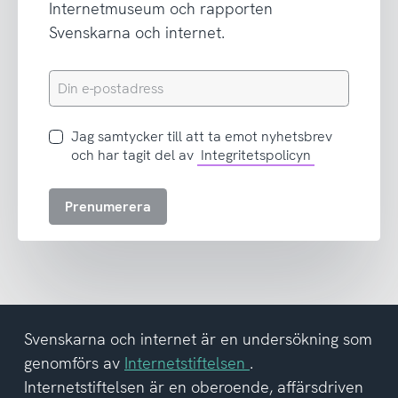
Internetmuseum och rapporten
Svenskarna och internet.
Din
e-
postadress
Jag
Jag samtycker till att ta emot nyhetsbrev
samtycker
och har tagit del av
Integritetspolicyn
till
att
Prenumerera
ta
emot
nyhetsbrev
och
har
tagit
del
Svenskarna och internet är en undersökning som
av
genomförs av
Internetstiftelsen
.
integritetspolicyn
Internetstiftelsen är en oberoende, affärsdriven