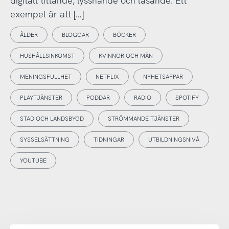
digitalt tittande, lyssnande och läsande. Ett
exempel är att […]
ÅLDER
BLOGGAR
BÖCKER
HUSHÅLLSINKOMST
KVINNOR OCH MÄN
MENINGSFULLHET
NETFLIX
NYHETSAPPAR
PLAYTJÄNSTER
PODDAR
RADIO
SPOTIFY
STAD OCH LANDSBYGD
STRÖMMANDE TJÄNSTER
SYSSELSÄTTNING
TIDNINGAR
UTBILDNINGSNIVÅ
YOUTUBE