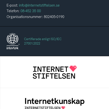
E-post:
info@internetstiftelsen.se
Telefon:
08-452 35 00
Organisationsnummer: 802405-0190
Certifierade enligt ISO/IEC
27001:2022
Internetstiftelsen
Internetstiftelsen verkar för ett internet som
bidrar positivt till människan och samhället
Internetkunskap
Samlad kunskap som hjälper dig att bli en
säker och medveten internetanvändare