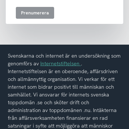
till
att
Prenumerera
ta
emot
nyhetsbrev
och
har
tagit
del
Svenskarna och internet är en undersökning som
av
genomförs av
Internetstiftelsen
.
integritetspolicyn
Internetstiftelsen är en oberoende, affärsdriven
och allmännyttig organisation. Vi verkar för ett
internet som bidrar positivt till människan och
samhället. Vi ansvarar för internets svenska
toppdomän .se och sköter drift och
administration av toppdomänen .nu. Intäkterna
från affärsverksamheten finansierar en rad
satsningar i syfte att möjliggöra att människor