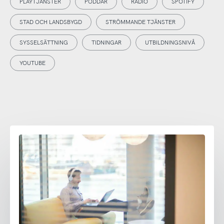
PLAYTJÄNSTER
PODDAR
RADIO
SPOTIFY
STAD OCH LANDSBYGD
STRÖMMANDE TJÄNSTER
SYSSELSÄTTNING
TIDNINGAR
UTBILDNINGSNIVÅ
YOUTUBE