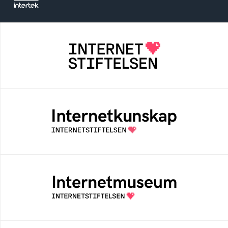
Internetstiftelsen
Internetstiftelsen verkar för ett internet som
bidrar positivt till människan och samhället
Internetkunskap
Samlad kunskap som hjälper dig att bli en
säker och medveten internetanvändare
Internetmuseum
Ett digitalt museum som byggts, och kureras
av Internetstiftelsen