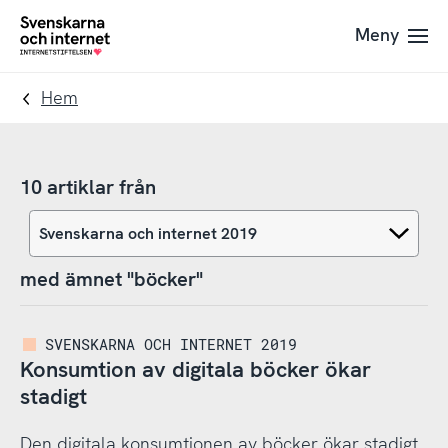
Till
Till
Meny
navigation
innehåll
To
startpage
Hem
10 artiklar från
med ämnet "böcker"
SVENSKARNA OCH INTERNET 2019
Konsumtion av digitala böcker ökar
stadigt
Den digitala konsumtionen av böcker ökar stadigt.