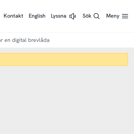
Kontakt
English
Lyssna
Sök
Meny
Lyssna
på
sidans
text
med
r en digital brevlåda
Readspeaker