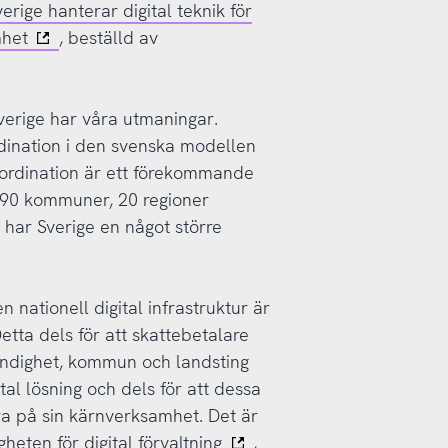
rige hanterar digital teknik för
mhet
, beställd av
verige har våra utmaningar.
rdination i den svenska modellen
oordination är ett förekommande
90 kommuner, 20 regioner
 har Sverige en något större
n nationell digital infrastruktur är
etta dels för att skattebetalare
myndighet, kommun och landsting
tal lösning och dels för att dessa
era på sin kärnverksamhet. Det är
heten för digital förvaltning
,