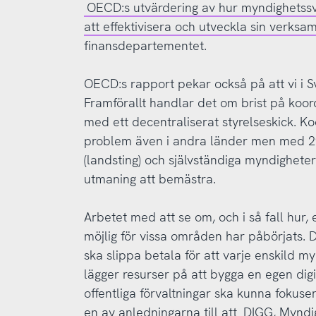
OECD:s utvärdering av hur myndighetssve
att effektivisera och utveckla sin verksa
finansdepartementet.
OECD:s rapport pekar också på att vi i S
Framförallt handlar det om brist på koo
med ett decentraliserat styrelseskick. K
problem även i andra länder men med 2
(landsting) och självständiga myndigheter
utmaning att bemästra.
Arbetet med att se om, och i så fall hur, e
möjlig för vissa områden har påbörjats. D
ska slippa betala för att varje enskild 
lägger resurser på att bygga en egen digi
offentliga förvaltningar ska kunna fokus
en av anledningarna till att
DIGG, Myndig