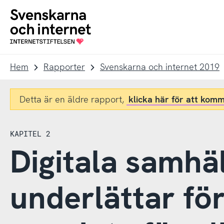
Till
Till
navigation
innehåll
To
startpage
Hem
Rapporter
Svenskarna och internet 2019
Detta är en äldre rapport,
klicka här för att komm
KAPITEL 2
Digitala samhäl
underlättar fö