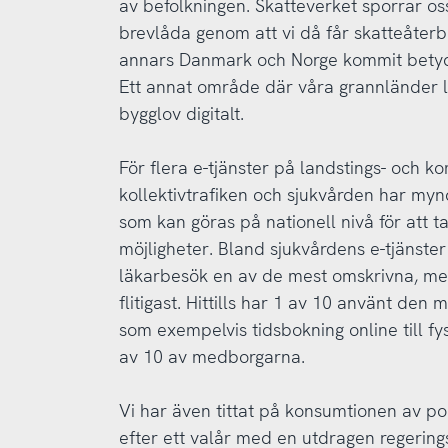
av befolkningen. Skatteverket sporrar os
brevlåda genom att vi då får skatteåterbä
annars Danmark och Norge kommit betydli
Ett annat område där våra grannländer l
bygglov digitalt.
För flera e-tjänster på landstings- och
kollektivtrafiken och sjukvården har myn
som kan göras på nationell nivå för att ta
möjligheter. Bland sjukvårdens e-tjänste
läkarbesök en av de mest omskrivna, me
flitigast. Hittills har 1 av 10 använt de
som exempelvis tidsbokning online till fy
av 10 av medborgarna.
Vi har även tittat på konsumtionen av pol
efter ett valår med en utdragen regerings