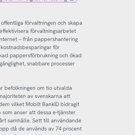
 offentliga förvaltningen och skapa
effektivisera förvaltningsarbetet
internet – från pappershantering
at kostnadsbesparingar för
nskad pappersförbrukning och ökad
gänglighet, snabbare processer
gar befolkningen om tio utvalda
majoriteten av svenskarna att
 dem vilket Mobilt BankID bidragit
p som anser att dessa e-tjänster
vårt samhälle. Sett till användande
 topp då de används av 74 procent