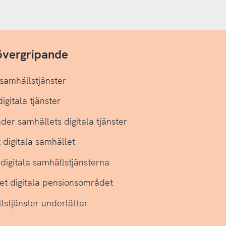
 övergripande
 samhällstjänster
igitala tjänster
der samhällets digitala tjänster
 digitala samhället
digitala samhällstjänsterna
det digitala pensionsområdet
llstjänster underlättar