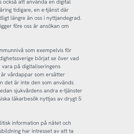
s också att använda en digital
ring tidigare, en e-tjänst där
gt längre än oss i nyttjandegrad.
igger före oss är ansökan om
 kommunnivå som exempelvis för
dighetssverige börjat se över vad
 vara på digitaliseringens
r är vårdappar som ersätter
n det är inte den som används
n medan sjukvårdens andra e-tjänster
siska läkarbesök nyttjas av drygt 5
itisk information på nätet och
bildning har intresset av att ta