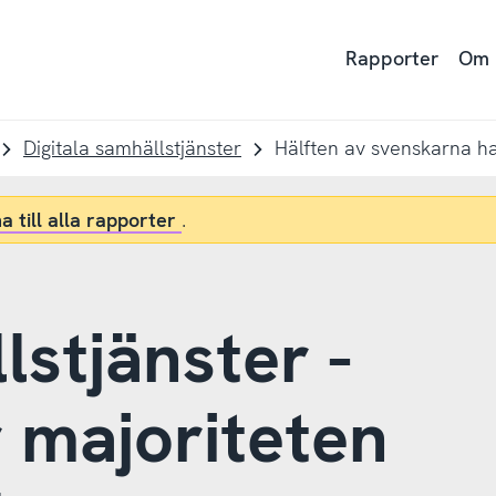
Rapporter
Om
Digitala samhällstjänster
Hälften av svenskarna ha
a till alla rapporter
.
lstjänster -
r majoriteten