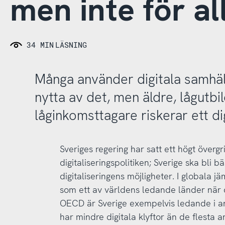
men inte för al
34 MIN
LÄSNING
Många använder digitala samhäl
nytta av det, men äldre, lågutb
låginkomsttagare riskerar ett di
Sveriges regering har satt ett högt överg
digitaliseringspolitiken; Sverige ska bli 
digitaliseringens möjligheter. I globala j
som ett av världens ledande länder när det
OECD är Sverige exempelvis ledande i an
har mindre digitala klyftor än de flesta