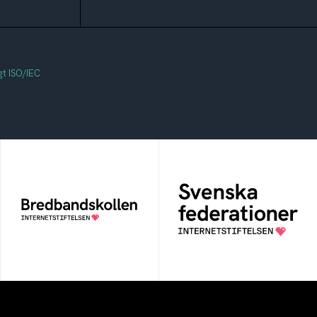
gt ISO/IEC
Svenska
Bredbandskollen
federationer
Bredbandskollen är ett
Grunden för
oberoende
medlemskap i en
konsumentverktyg som
sektors- eller
drivs av Internetstiftelsen
kontextspecifik
federation