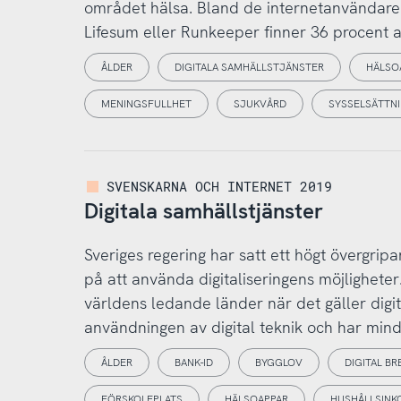
området hälsa. Bland de internetanvändare
Lifesum eller Runkeeper finner 36 procent at
ÅLDER
DIGITALA SAMHÄLLSTJÄNSTER
HÄLSO
MENINGSFULLHET
SJUKVÅRD
SYSSELSÄTTN
SVENSKARNA OCH INTERNET 2019
Digitala samhällstjänster
Sveriges regering har satt ett högt övergripan
på att använda digitaliseringens möjligheter
världens ledande länder när det gäller digi
användningen av digital teknik och har mindre
ÅLDER
BANK-ID
BYGGLOV
DIGITAL B
FÖRSKOLEPLATS
HÄLSOAPPAR
HUSHÅLLSINK