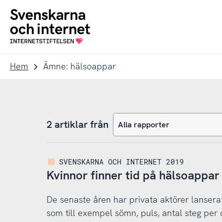
Till
Till
navigation
innehåll
To
startpage
Hem
Ämne: hälsoappar
2 artiklar från
SVENSKARNA OCH INTERNET 2019
Kvinnor finner tid på hälsoappa
De senaste åren har privata aktörer lansera
som till exempel sömn, puls, antal steg per