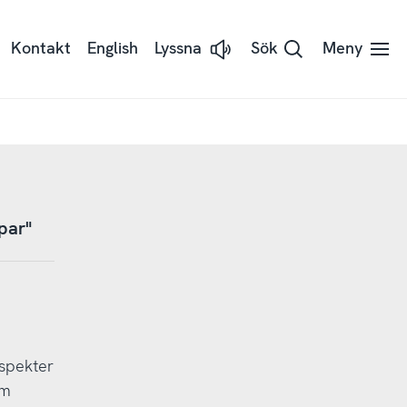
Kontakt
English
Lyssna
Sök
Meny
Lyssna
på
sidans
text
med
Readspeaker
par"
aspekter
om