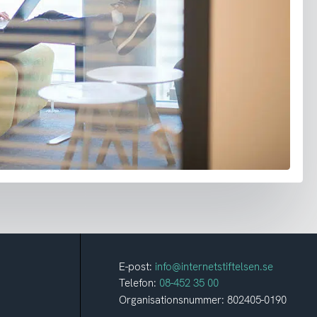
E-post:
info@internetstiftelsen.se
Telefon:
08-452 35 00
Organisationsnummer: 802405-0190