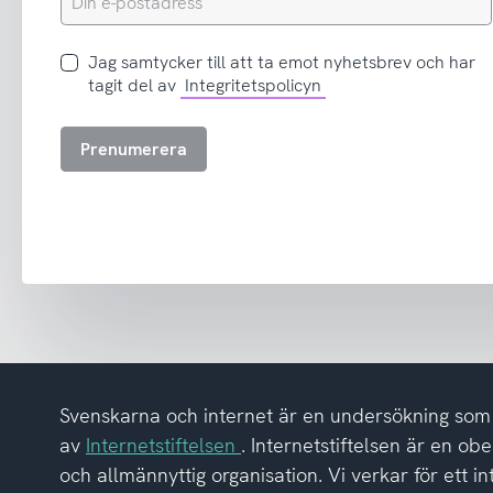
e-
postadress
Jag
Jag samtycker till att ta emot nyhetsbrev och har
samtycker
tagit del av
Integritetspolicyn
till
att
Prenumerera
ta
emot
nyhetsbrev
och
har
tagit
del
av
integritetspolicyn
Svenskarna och internet är en undersökning so
av
Internetstiftelsen
. Internetstiftelsen är en ob
och allmännyttig organisation. Vi verkar för ett i