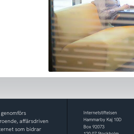
m genomförs
Internetstiftelsen
Hammarby Kaj 10D
eroende, affärsdriven
Box 92073
nternet som bidrar
120 07 Stockholm