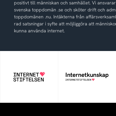
positivt till människan och samhället. Vi ansvarar
svenska toppdomän .se och sköter drift och admi
toppdomänen .nu. Intäkterna från affärsverksamh
rad satsningar i syfte att möjliggöra att människor
kunna använda internet.
Internetstiftelsen
Internetkunskap
Internetstiftelsen verkar
Samlad kunskap som
för ett internet som
hjälper dig att bli en
bidrar positivt till
säker och medveten
människan och samhället
internetanvändare