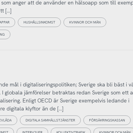
 som anger att de använder en hälsoapp som till exem
t […]
APPAR
HUSHÅLLSINKOMST
KVINNOR OCH MÄN
ING
de mål i digitaliseringspolitiken; Sverige ska bli bäst i 
. I globala jämförelser betraktas redan Sverige som ett 
talisering. Enligt OECD är Sverige exempelvis ledande i
 digitala klyftor än de […]
REVLÅDA
DIGITALA SAMHÄLLSTJÄNSTER
FÖRSÄKRINGSKASSAN
OMST
INTERVJUER
KOLLEKTIVTRAFIK
KVINNOR OCH MÄN