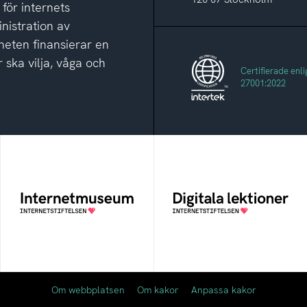
 för internets
nistration av
eten finansierar en
 ska vilja, våga och
Certifierade enli
27001:2022
Internetmuseum
Digitala lektioner
Ett digitalt museum som
Öppen digital lärresurs
byggts, och kureras av
med färdiga lektioner för
Internetstiftelsen
alla stadier i grundskolan
Om webbplatsen
Om kakor
Anpassa kakor