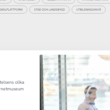
SKOLPLATTFORM
STAD OCH LANDSBYGD
UTBILDNINGSNIVÅ
telsens olika
ternetmuseum