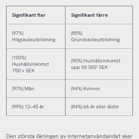
Signifikant fler
Signifikant färre
(97%)
(85%)
Högskoleutbildning
Grundskoleutbildning
(100%)
(90%) Hushållsinkomst
Hushållsinkomst
upp till 300’ SEK
750’+ SEK
(97%) Män
(94%) Kvinnor
(99%) 12–45 år
(84%) 66 år eller äldre
Den största ökningen av internetanvändandet sker