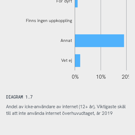
För dyrt
Finns ingen uppkoppling
Annat
Vet ej
110%
-10%
-20%
0%
10%
20%
DIAGRAM 1.7
Andel av icke-användare av internet (12+ år), Viktigaste skäl
till att inte använda internet överhuvudtaget, år 2019