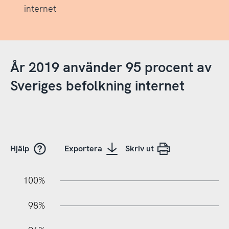
internet
År 2019 använder 95 procent av
Sveriges befolkning internet
Hjälp
Exportera
Skriv ut
02%
78%
76%
100%
98%