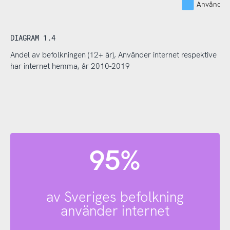
Använder 
DIAGRAM 1.4
Andel av befolkningen (12+ år), Använder internet respektive
har internet hemma, år 2010-2019
95%
av Sveriges befolkning
använder internet