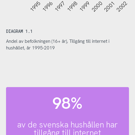
1995
1996
1997
1998
1999
2000
2001
2002
20
DIAGRAM 1.1
Andel av befolkningen (16+ år), Tillgång till internet i
hushållet, år 1995-2019
98%
av de svenska hushållen har
tillgång till internet