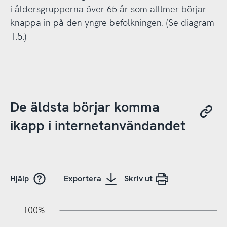
i åldersgrupperna över 65 år som alltmer börjar
knappa in på den yngre befolkningen. (Se diagram
1.5.)
De äldsta börjar komma
ikapp i internetanvändandet
Hjälp
Exportera
Skriv ut
10%
10%
20%
100%