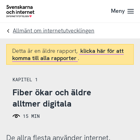
Till
Till
Meny
navigation
innehåll
To
startpage
Allmänt om internetutvecklingen
Detta är en äldre rapport,
klicka här för att
komma till alla rapporter
.
KAPITEL 1
Fiber ökar och äldre
alltmer digitala
15 MIN
De allra flesta använder internet,