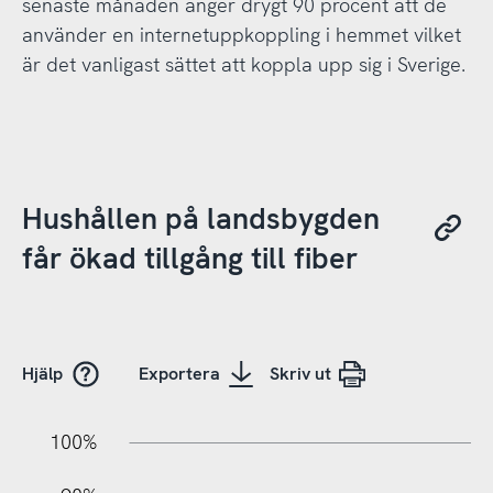
senaste månaden anger drygt 90 procent att de
använder en internetuppkoppling i hemmet vilket
är det vanligast sättet att koppla upp sig i Sverige.
Hushållen på landsbygden
får ökad tillgång till fiber
Hjälp
Exportera
Skriv ut
10%
20%
10%
100%