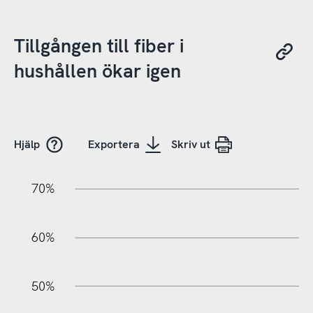
Tillgången till fiber i
hushållen ökar igen
Hjälp
Exportera
Skriv ut
20%
10%
80%
70%
60%
50%