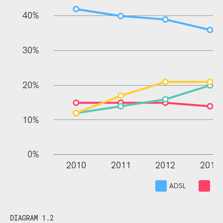
40%
10%
30%
20%
10%
0%
2010
2011
2012
2013
ADSL
Kab
DIAGRAM 1.2