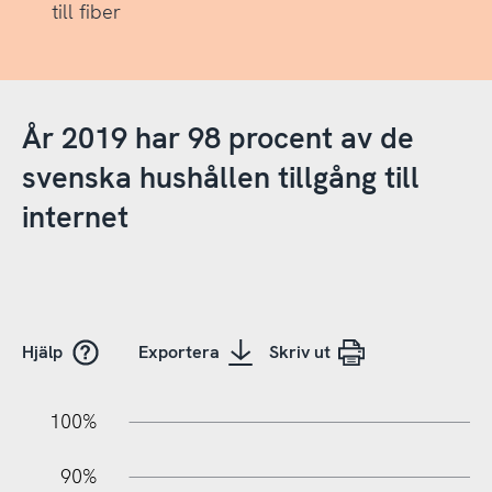
till fiber
År 2019 har 98 procent av de
svenska hushållen tillgång till
internet
Hjälp
Exportera
Skriv ut
100%
10%
20%
10%
90%