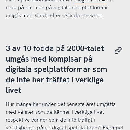
reda på om man på digitala spelplattformar
umgås med kända eller okända personer.
3 av 10 födda på 2000-talet
umgås med kompisar på
digitala spelplattformar som
de inte har träffat i verkliga
livet
Hur många har under det senaste året umgåtts
med vänner som de känner i verkliga livet
respektive vänner som de inte träffat i
verkligheten, på en digital spelplattform? Exempel