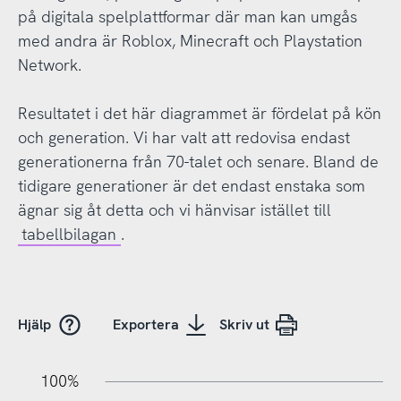
på digitala spelplattformar där man kan umgås
med andra är Roblox, Minecraft och Playstation
Network.
Resultatet i det här diagrammet är fördelat på kön
och generation. Vi har valt att redovisa endast
generationerna från 70-talet och senare. Bland de
tidigare generationer är det endast enstaka som
ägnar sig åt detta och vi hänvisar istället till
tabellbilagan
.
Hjälp
Exportera
Skriv ut
20%
20%
10%
20%
40%
10%
20%
0%
100%