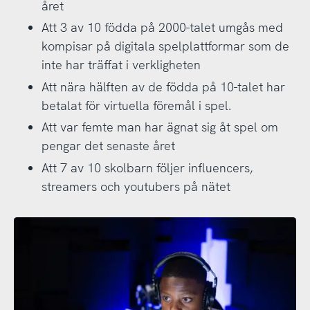
året
Att 3 av 10 födda på 2000-talet umgås med
kompisar på digitala spelplattformar som de
inte har träffat i verkligheten
Att nära hälften av de födda på 10-talet har
betalat för virtuella föremål i spel.
Att var femte man har ägnat sig åt spel om
pengar det senaste året
Att 7 av 10 skolbarn följer influencers,
streamers och youtubers på nätet