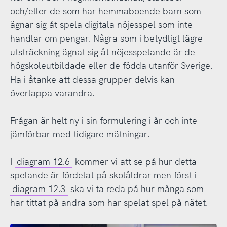
och/eller de som har hemmaboende barn som
ägnar sig åt spela digitala nöjesspel som inte
handlar om pengar. Några som i betydligt lägre
utsträckning ägnat sig åt nöjesspelande är de
högskoleutbildade eller de födda utanför Sverige.
Ha i åtanke att dessa grupper delvis kan
överlappa varandra.
Frågan är helt ny i sin formulering i år och inte
jämförbar med tidigare mätningar.
I
diagram 12.6
kommer vi att se på hur detta
spelande är fördelat på skolåldrar men först i
diagram 12.3
ska vi ta reda på hur många som
har tittat på andra som har spelat spel på nätet.