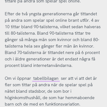
tittare på andra som spelar spel online.
Efter de två yngsta generationerna går tittandet
på andra som spelar spel online brant utför. 4 av
10 tittar bland 90-talisterna, vilket sedan halveras
till 80-talisterna. Bland 90-talisterna tittar tre
gånger så många män som kvinnor och bland 80-
talisterna hela sex gånger fler män än kvinnor.
Bland 70-talisterna är tittandet nere på 6 procent
och i äldre generationer är det endast några få
procent bland internetanvändarna.
Om vi öppnar
tabellbilagan
ser att vi att det är
fler som tittar på andra när de spelar spel på
nätet bland stadsbor, de som bor i
höginkomsthushåll, de som har hemmaboende
barn och de med en funktionsvariation.