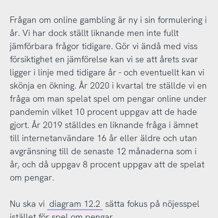
Frågan om online gambling är ny i sin formulering i
år. Vi har dock ställt liknande men inte fullt
jämförbara frågor tidigare. Gör vi ändå med viss
försiktighet en jämförelse kan vi se att årets svar
ligger i linje med tidigare år - och eventuellt kan vi
skönja en ökning. År 2020 i kvartal tre ställde vi en
fråga om man spelat spel om pengar online under
pandemin vilket 10 procent uppgav att de hade
gjort. År 2019 ställdes en liknande fråga i ämnet
till internetanvändare 16 år eller äldre och utan
avgränsning till de senaste 12 månaderna som i
år, och då uppgav 8 procent uppgav att de spelat
om pengar.
Nu ska vi
diagram 12.2
sätta fokus på nöjesspel
istället för spel om pengar.