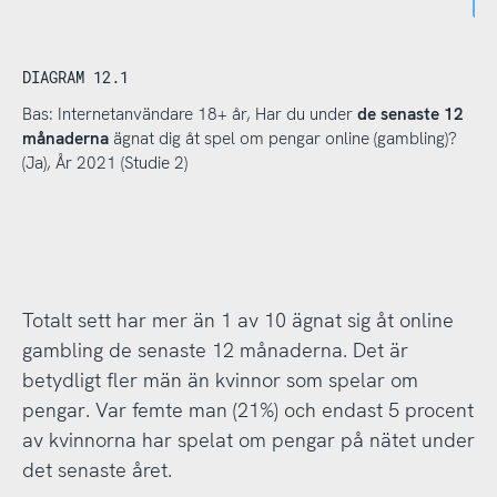
DIAGRAM 12.1
Bas: Internetanvändare 18+ år, Har du under
de senaste 12
månaderna
ägnat dig åt spel om pengar online (gambling)?
(Ja), År 2021 (Studie 2)
Totalt sett har mer än 1 av 10 ägnat sig åt online
gambling de senaste 12 månaderna. Det är
betydligt fler män än kvinnor som spelar om
pengar. Var femte man (21%) och endast 5 procent
av kvinnorna har spelat om pengar på nätet under
det senaste året.