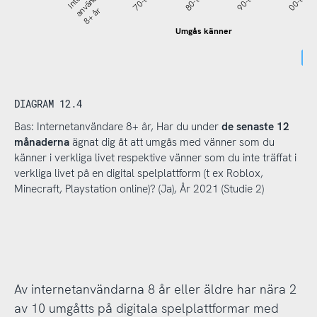
användare
8+ år
Umgås känner
DIAGRAM 12.4
Bas: Internetanvändare 8+ år, Har du under
de senaste 12
månaderna
ägnat dig åt att umgås med vänner som du
känner i verkliga livet respektive vänner som du inte träffat i
verkliga livet på en digital spelplattform (t ex Roblox,
Minecraft, Playstation online)? (Ja), År 2021 (Studie 2)
Av internetanvändarna 8 år eller äldre har nära 2
av 10 umgåtts på digitala spelplattformar med