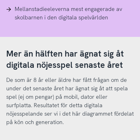
Mellanstadieeleverna mest engagerade av
skolbarnen i den digitala spelvärlden
Mer än hälften har ägnat sig åt
digitala nöjesspel senaste året
De som är 8 år eller äldre har fått frågan om de
under det senaste året har ägnat sig åt att spela
spel (ej om pengar) på mobil, dator eller
surfplatta. Resultatet för detta digitala
nöjesspelande ser vi i det här diagrammet fördelat
på kön och generation.