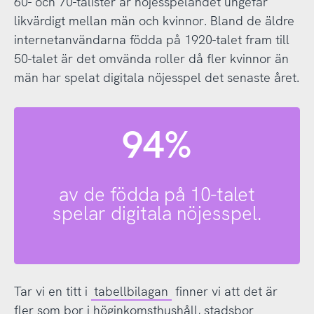
60- och 70-talister är nöjesspelandet ungefär
likvärdigt mellan män och kvinnor. Bland de äldre
internetanvändarna födda på 1920-talet fram till
50-talet är det omvända roller då fler kvinnor än
män har spelat digitala nöjesspel det senaste året.
94%
av de födda på 10-talet
spelar digitala nöjesspel.
Tar vi en titt i
tabellbilagan
finner vi att det är
fler som bor i höginkomsthushåll, stadsbor