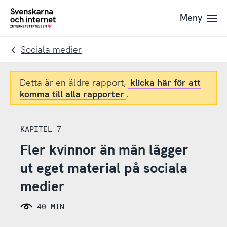
Till
Till
Meny
navigation
innehåll
To
startpage
Sociala medier
Detta är en äldre rapport,
klicka här för att
komma till alla rapporter
.
KAPITEL 7
Fler kvinnor än män lägger
ut eget material på sociala
medier
40 MIN