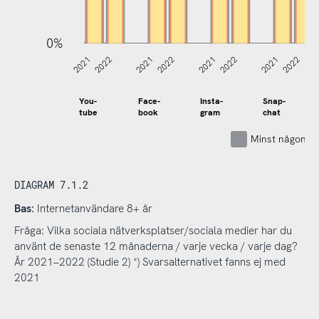
0%
2021
2022
2021
2022
2021
2022
2021
2022
You-
Face-
Insta-
Snap-
tube
book
gram
chat
Minst någon g
DIAGRAM 7.1.2
Bas:
Internetanvändare 8+ år
Fråga: Vilka sociala nätverksplatser/sociala medier har du
använt de senaste 12 månaderna / varje vecka / varje dag?
År 2021–2022 (Studie 2) *) Svarsalternativet fanns ej med
2021