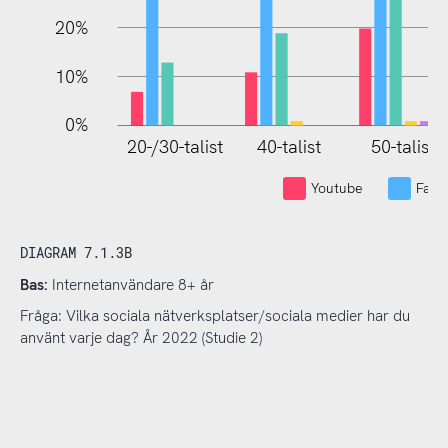
20%
10%
0%
20-/30-talist
40-talist
50-talist
Youtube
Face
DIAGRAM 7.1.3B
Bas:
Internetanvändare 8+ år
Fråga: Vilka sociala nätverksplatser/sociala medier har du
använt varje dag? År 2022 (Studie 2)