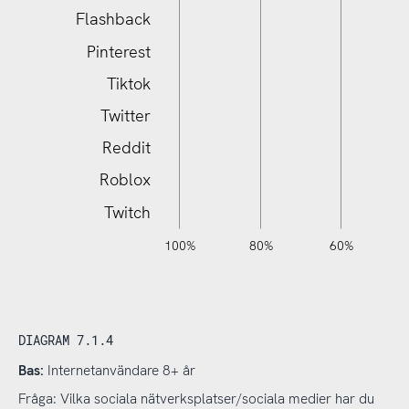
Sociala medier
Flashback
Pinterest
Tiktok
Twitter
Reddit
Roblox
Twitch
140%
120%
-20%
-40%
100%
80%
60%
L
DIAGRAM 7.1.4
Bas:
Internetanvändare 8+ år
Fråga: Vilka sociala nätverksplatser/sociala medier har du