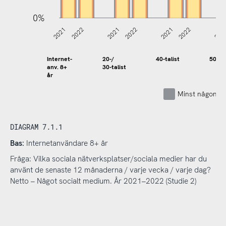
0%
2021
2022
2021
2022
2021
2022
202
Internet-
20-/
40-talist
50-tal
anv. 8+
30-talist
år
Minst någon g
DIAGRAM 7.1.1
Bas:
Internetanvändare 8+ år
Fråga: Vilka sociala nätverksplatser/sociala medier har du
använt de senaste 12 månaderna / varje vecka / varje dag?
Netto – Något socialt medium. År 2021–2022 (Studie 2)