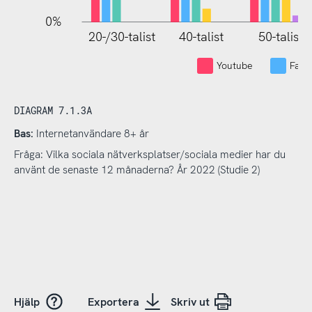
0%
20-/30-talist
40-talist
50-talist
Youtube
Face
DIAGRAM 7.1.3A
Bas:
Internetanvändare 8+ år
Fråga: Vilka sociala nätverksplatser/sociala medier har du
använt de senaste 12 månaderna? År 2022 (Studie 2)
Hjälp
Exportera
Skriv ut