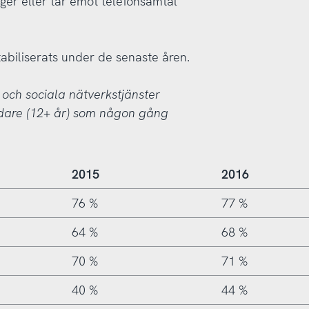
ger eller tar emot telefonsamtal
biliserats under de senaste åren.
 och sociala nätverkstjänster
ndare (12+ år) som någon gång
2015
2016
76 %
77 %
64 %
68 %
70 %
71 %
40 %
44 %