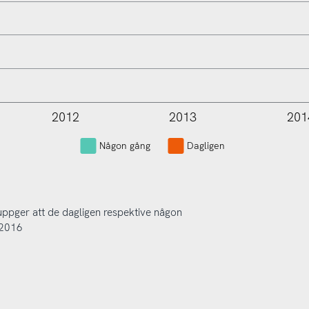
2012
2013
201
L
Någon gång
Dagligen
uppger att de dagligen respektive någon
-2016