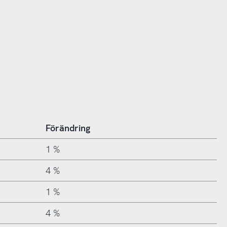
Förändring
1 %
4 %
1 %
4 %