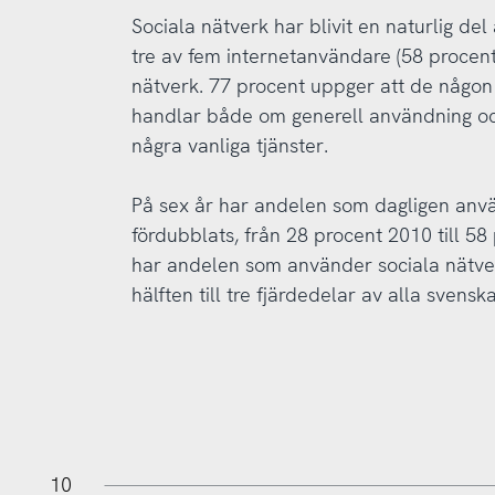
Sociala nätverk har blivit en naturlig de
tre av fem internetanvändare (58 procen
nätverk. 77 procent uppger att de någon 
handlar både om generell användning oc
några vanliga tjänster.
På sex år har andelen som dagligen anv
fördubblats, från 28 procent 2010 till 5
har andelen som använder sociala nätve
hälften till tre fjärdedelar av alla svens
11
-2
-1
10