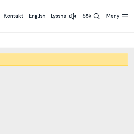
Kontakt
English
Lyssna
Sök
Meny
Lyssna
på
sidans
text
med
Readspeaker