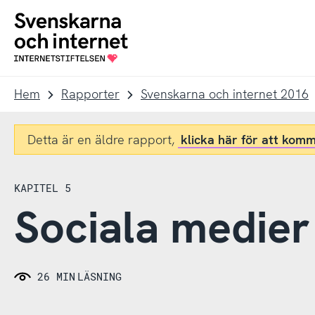
Till
Till
navigation
innehåll
To
startpage
Hem
Rapporter
Svenskarna och internet 2016
Detta är en äldre rapport,
klicka här för att komm
KAPITEL 5
Sociala medier
26 MIN
LÄSNING