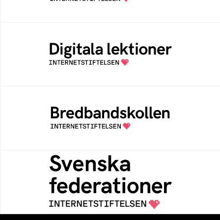
Digitala lektioner
Öppen digital lärresurs med färdiga lektioner
för alla stadier i grundskolan
Bredbandskollen
Bredbandskollen är ett oberoende
konsumentverktyg som drivs av
Internetstiftelsen
Svenska federationer
Grunden för medlemskap i en sektors- eller
kontextspecifik federation