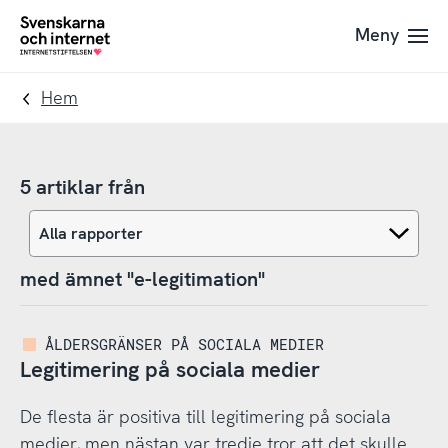
Till
Till
Meny
navigation
innehåll
To
startpage
Hem
5 artiklar från
med ämnet "e-legitimation"
ÅLDERSGRÄNSER PÅ SOCIALA MEDIER
Legitimering på sociala medier
De flesta är positiva till legitimering på sociala
medier, men nästan var tredje tror att det skulle