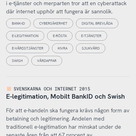
i e-tjänster och merparten tror att en cyberattack
där internet upphör att fungera är sannolik.
BANK-ID
CYBERSÄKERHET
DIGITAL BREVLÅDA
E-LEGITIMATION
E-RÖSTA
E-TJÄNSTER
E-VÅRDSTJÄNSTER
KIVRA
SJUKVÅRD
SWISH
VÅRDAPPAR
SVENSKARNA OCH INTERNET 2015
E-legitimation, Mobilt BankID och Swish
För att e-handeln ska fungera krävs någon form av
betalning och legitimering. Andelen med
traditionell e-legitimation har minskat under de
senaste åren från att 67 procent av