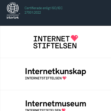
Certifierade enligt ISO/IEC
27001:2022
Internetstiftelsen
Internetstiftelsen verkar för ett internet som
bidrar positivt till människan och samhället
Internetkunskap
Samlad kunskap som hjälper dig att bli en
säker och medveten internetanvändare
Internetmuseum
Ett digitalt museum som byggts, och kureras
av Internetstiftelsen