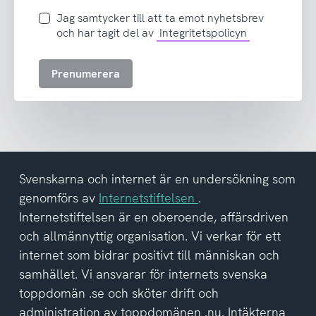
postadress
Jag
Jag samtycker till att ta emot nyhetsbrev
samtycker
och har tagit del av
Integritetspolicyn
till
att
Prenumerera
ta
emot
nyhetsbrev
och
har
tagit
del
Svenskarna och internet är en undersökning som
av
genomförs av
Internetstiftelsen
.
integritetspolicyn
Internetstiftelsen är en oberoende, affärsdriven
och allmännyttig organisation. Vi verkar för ett
internet som bidrar positivt till människan och
samhället. Vi ansvarar för internets svenska
toppdomän .se och sköter drift och
administration av toppdomänen .nu. Intäkterna