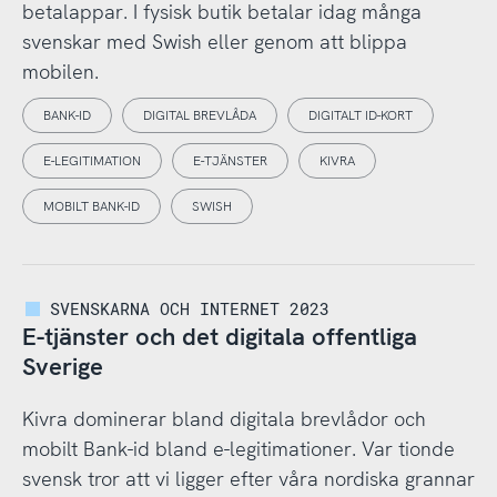
betalappar. I fysisk butik betalar idag många
svenskar med Swish eller genom att blippa
mobilen.
BANK-ID
DIGITAL BREVLÅDA
DIGITALT ID-KORT
E-LEGITIMATION
E-TJÄNSTER
KIVRA
MOBILT BANK-ID
SWISH
SVENSKARNA OCH INTERNET 2023
E-tjänster och det digitala offentliga
Sverige
Kivra dominerar bland digitala brevlådor och
mobilt Bank-id bland e-legitimationer. Var tionde
svensk tror att vi ligger efter våra nordiska grannar