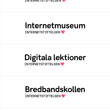
Internetmuseum
Ett digitalt museum som byggts, och kureras
av Internetstiftelsen
Digitala lektioner
Öppen digital lärresurs med färdiga lektioner
för alla stadier i grundskolan
Bredbandskollen
Bredbandskollen är ett oberoende
konsumentverktyg som drivs av
Internetstiftelsen