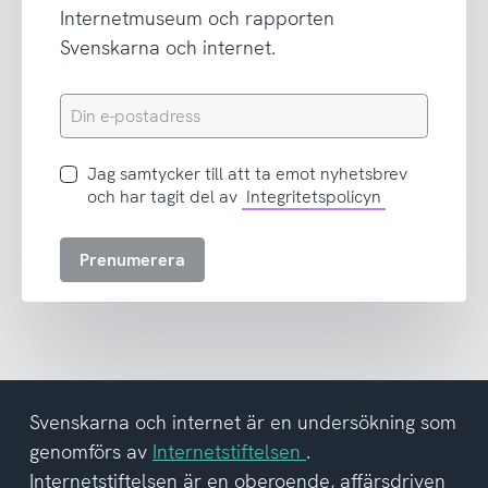
Internetmuseum och rapporten
Svenskarna och internet.
Din
e-
postadress
Jag
Jag samtycker till att ta emot nyhetsbrev
samtycker
och har tagit del av
Integritetspolicyn
till
att
Prenumerera
ta
emot
nyhetsbrev
och
har
tagit
del
Svenskarna och internet är en undersökning som
av
genomförs av
Internetstiftelsen
.
integritetspolicyn
Internetstiftelsen är en oberoende, affärsdriven