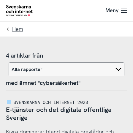
Till
Till
Meny
navigation
innehåll
To
startpage
Hem
4 artiklar från
med ämnet "cybersäkerhet"
SVENSKARNA OCH INTERNET 2023
E-tjänster och det digitala offentliga
Sverige
Kivra dominerar bland digitala brevlådor och