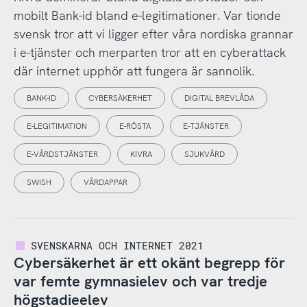
mobilt Bank-id bland e-legitimationer. Var tionde
svensk tror att vi ligger efter våra nordiska grannar
i e-tjänster och merparten tror att en cyberattack
där internet upphör att fungera är sannolik.
BANK-ID
CYBERSÄKERHET
DIGITAL BREVLÅDA
E-LEGITIMATION
E-RÖSTA
E-TJÄNSTER
E-VÅRDSTJÄNSTER
KIVRA
SJUKVÅRD
SWISH
VÅRDAPPAR
SVENSKARNA OCH INTERNET 2021
Cybersäkerhet är ett okänt begrepp för
var femte gymnasielev och var tredje
högstadieelev