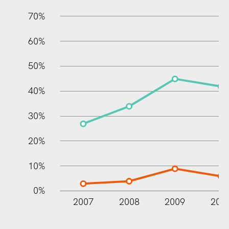
70%
60%
10%
50%
40%
30%
20%
10%
0%
2007
2008
2009
201