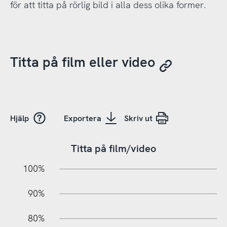
för att titta på rörlig bild i alla dess olika former.
Titta på film eller video
Hjälp
Exportera
Skriv ut
Titta på film/video
10%
20%
10%
100%
90%
80%