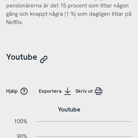
pensionärerna är det 15 procent som tittar någon
gång och knappt några (1 %) som dagligen tittar på
Netflix.
Youtube
Hjälp
Exportera
Skriv ut
Youtube
10%
20%
10%
100%
90%