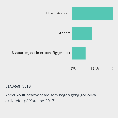
Tittar på sport
Annat:
Skapar egna filmer och lägger upp
110%
-20%
-10%
0%
10%
20
DIAGRAM 5.10
Andel Youtubeanvändare som någon gång gör olika
aktiviteter på Youtube 2017.