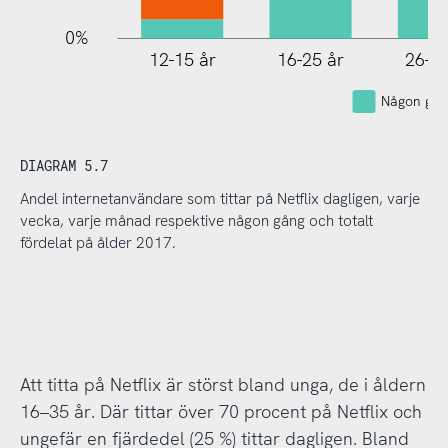
0%
12-15 år
16-25 år
26-35
Någon gån
DIAGRAM 5.7
Andel internetanvändare som tittar på Netflix dagligen, varje
vecka, varje månad respektive någon gång och totalt
fördelat på ålder 2017.
Att titta på Netflix är störst bland unga, de i åldern
16–35 år. Där tittar över 70 procent på Netflix och
ungefär en fjärdedel (25 %) tittar dagligen. Bland