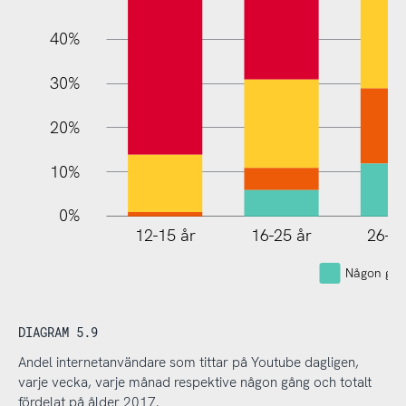
40%
30%
20%
10%
0%
12-15 år
16-25 år
26-35
Någon gån
DIAGRAM 5.9
Andel internetanvändare som tittar på Youtube dagligen,
varje vecka, varje månad respektive någon gång och totalt
fördelat på ålder 2017.