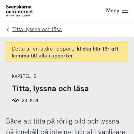
Till
Till
Meny
navigation
innehåll
To
startpage
Titta, lyssna och läsa
Detta är en äldre rapport,
klicka här för att
komma till alla rapporter
.
KAPITEL 5
Titta, lyssna och läsa
23 MIN
Både att titta på rörlig bild och lyssna
på innehåll på internet blir allt vanligare.