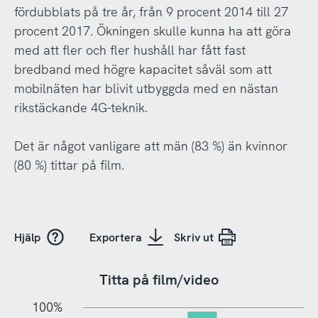
fördubblats på tre år, från 9 procent 2014 till 27
procent 2017. Ökningen skulle kunna ha att göra
med att fler och fler hushåll har fått fast
bredband med högre kapacitet såväl som att
mobilnäten har blivit utbyggda med en nästan
rikstäckande 4G-teknik.
Det är något vanligare att män (83 %) än kvinnor
(80 %) tittar på film.
Hjälp
Exportera
Skriv ut
Titta på film/video
10%
20%
10%
100%