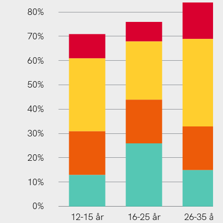
80%
70%
60%
10%
50%
40%
30%
20%
10%
0%
12-15 år
16-25 år
26-35 år