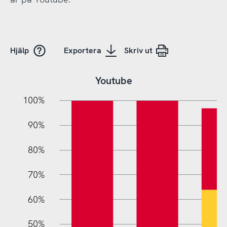
Hjälp
Exportera
Skriv ut
Youtube
10%
20%
10%
100%
90%
80%
70%
60%
10%
50%