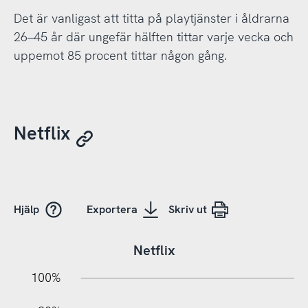
Det är vanligast att titta på playtjänster i åldrarna
26–45 år där ungefär hälften tittar varje vecka och
uppemot 85 procent tittar någon gång.
Netflix
Hjälp
Exportera
Skriv ut
Netflix
10%
20%
10%
100%