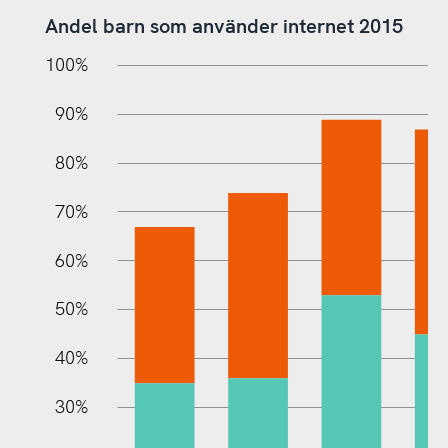
Andel barn som använder internet 2015
10%
20%
10%
100%
90%
80%
70%
60%
10%
50%
40%
30%