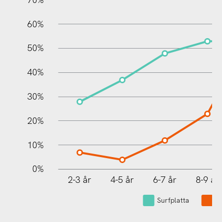
60%
10%
50%
40%
30%
20%
10%
0%
2-3 år
4-5 år
6-7 år
8-9 år
Surfplatta
In