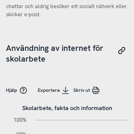
chattar och aldrig besöker ett socialt nätverk eller
skickar e-post.
Användning av internet för
skolarbete
Hjälp
Exportera
Skriv ut
Skolarbete, fakta och information
10%
20%
10%
100%