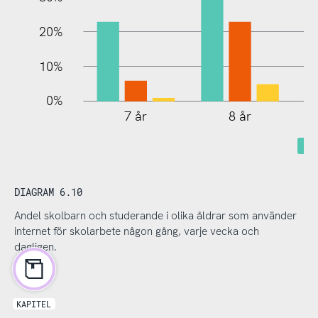
20%
10%
0%
7 år
8 år
DIAGRAM 6.10
Andel skolbarn och studerande i olika åldrar som använder
internet för skolarbete någon gång, varje vecka och
dagligen.
KAPITEL