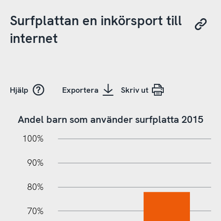
Surfplattan en inkörsport till
internet
Hjälp
Exportera
Skriv ut
Andel barn som använder surfplatta 2015
10%
20%
10%
100%
90%
80%
70%