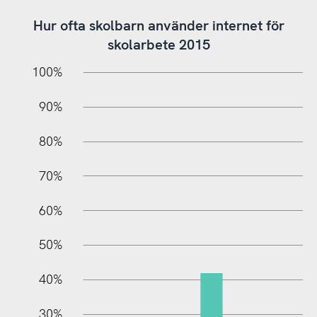
Hur ofta skolbarn använder internet för
skolarbete 2015
10%
20%
10%
100%
90%
80%
70%
60%
10%
50%
40%
30%