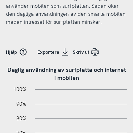
använder mobilen som surfplattan. Sedan ökar
den dagliga användningen av den smarta mobilen
medan intresset för surfplattan minskar.
Hjälp
Exportera
Skriv ut
Daglig användning av surfplatta och internet
i mobilen
10%
20%
10%
100%
90%
80%
70%