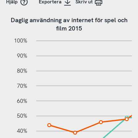
Hjälp
Exportera
Skriv ut
Daglig användning av internet för spel och
film 2015
10%
20%
10%
100%
90%
80%
70%
60%
10%
50%
40%