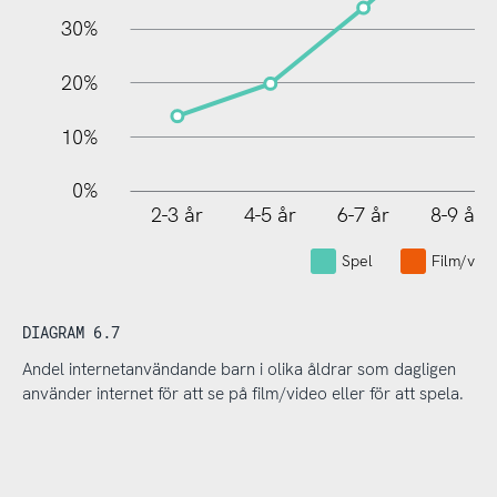
30%
20%
10%
0%
2-3 år
4-5 år
6-7 år
8-9 år
L
Spel
Film/vid
DIAGRAM 6.7
Andel internetanvändande barn i olika åldrar som dagligen
använder internet för att se på film/video eller för att spela.