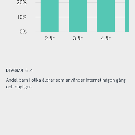
20%
10%
0%
2 år
3 år
4 år
5 
DIAGRAM 6.4
Andel barn i olika åldrar som använder internet någon gång
och dagligen.