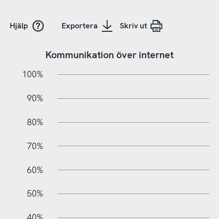
Hjälp
Exportera
Skriv ut
Kommunikation över internet
10%
20%
10%
100%
90%
80%
70%
60%
10%
50%
40%