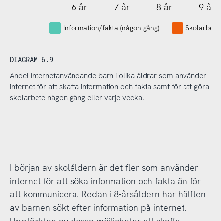
6 år
7 år
8 år
9 år
Information/fakta (någon gång)
Skolarbete
DIAGRAM 6.9
Andel internetanvändande barn i olika åldrar som använder
internet för att skaffa information och fakta samt för att göra
skolarbete någon gång eller varje vecka.
I början av skolåldern är det fler som använder
internet för att söka information och fakta än för
att kommunicera. Redan i 8-årsåldern har hälften
av barnen sökt efter information på internet.
Upptäckten av dessa möjligheter att skaffa