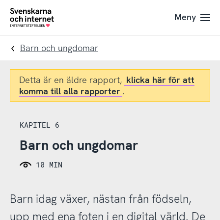
Till
Till
Meny
navigation
innehåll
To
startpage
Barn och ungdomar
Detta är en äldre rapport,
klicka här för att
komma till alla rapporter
.
KAPITEL 6
Barn och ungdomar
10 MIN
Barn idag växer, nästan från födseln,
upp med ena foten i en digital värld. De