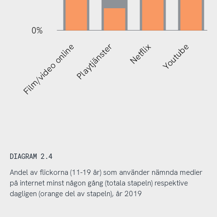
0%
R
Film/video online
Playtjänster
Netflix
Youtube
Mu
DIAGRAM 2.4
Andel av flickorna (11-19 år) som använder nämnda medier
på internet minst någon gång (totala stapeln) respektive
dagligen (orange del av stapeln), år 2019