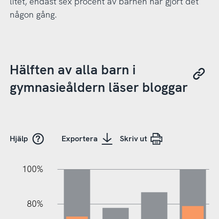
litet, endast sex procent av barnen har gjort det
någon gång.
Hälften av alla barn i
gymnasieåldern läser bloggar
Hjälp
Exportera
Skriv ut
100%
20%
20%
10%
40%
10%
30%
50%
70%
80%