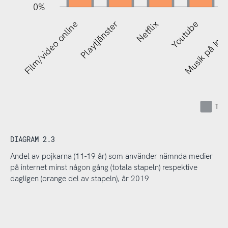
0%
R
Film/video online
Playtjänster
Netflix
Youtube
Musik på inte
Tota
DIAGRAM 2.3
Andel av pojkarna (11-19 år) som använder nämnda medier
på internet minst någon gång (totala stapeln) respektive
dagligen (orange del av stapeln), år 2019