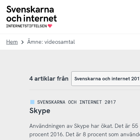
Till
Till
navigation
innehåll
To
startpage
Hem
Ämne: videosamtal
4 artiklar från
SVENSKARNA OCH INTERNET 2017
Skype
Användningen av Skype har ökat. Det är 5
procent 2016. Det är 8 procent som använde