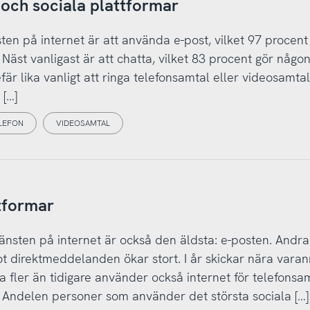
ch sociala plattformar
en på internet är att använda e-post, vilket 97 procent 
Näst vanligast är att chatta, vilket 83 procent gör någo
fär lika vanligt att ringa telefonsamtal eller videosamta
 […]
LEFON
VIDEOSAMTAL
tformar
änsten på internet är också den äldsta: e-posten. Andra
ot direktmeddelanden ökar stort. I år skickar nära vara
fler än tidigare använder också internet för telefonsam
. Andelen personer som använder det största sociala […]