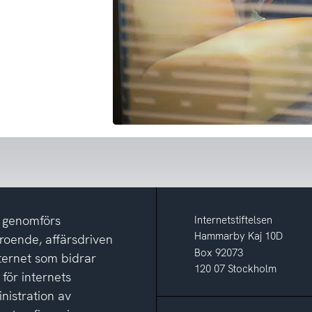
m genomförs
Internetstiftelsen
Hammarby Kaj 10D
eroende, affärsdriven
Box 92073
nternet som bidrar
120 07 Stockholm
 för internets
nistration av