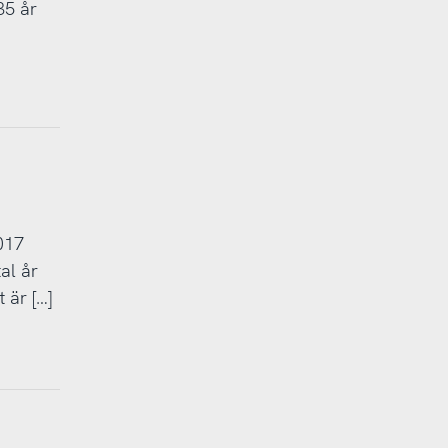
35 år
017
al år
 är […]