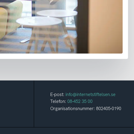
E-post:
info@internetstiftelsen.se
Telefon:
08-452 35 00
Organisationsnummer: 802405-0190