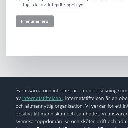
samtycker
tagit del av
Integritetspolicyn
till
att
Prenumerera
ta
emot
nyhetsbrev
och
har
tagit
del
av
integritetspolicyn
Svenskarna och internet är en undersökning so
av
Internetstiftelsen
. Internetstiftelsen är en ob
och allmännyttig organisation. Vi verkar för ett i
positivt till människan och samhället. Vi ansvarar
svenska toppdomän .se och sköter drift och admi