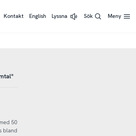
Kontakt
English
Lyssna
Sök
Meny
Lyssna
på
sidans
text
med
Readspeaker
mtal"
 med 50
s bland