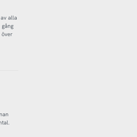
av alla
n gång
l över
nnan
tal.