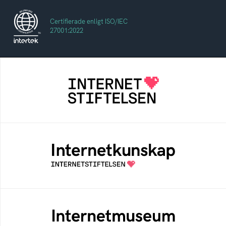
Certifierade enligt ISO/IEC
27001:2022
Internetstiftelsen
Internetstiftelsen verkar för ett internet som
bidrar positivt till människan och samhället
Internetkunskap
Samlad kunskap som hjälper dig att bli en
säker och medveten internetanvändare
Internetmuseum
Ett digitalt museum som byggts, och kureras