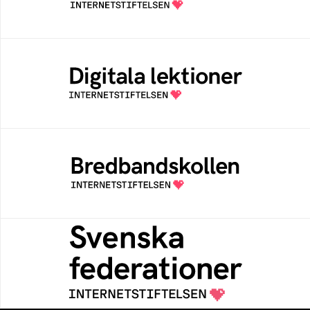
av Internetstiftelsen
Digitala lektioner
Öppen digital lärresurs med färdiga lektioner
för alla stadier i grundskolan
Bredbandskollen
Bredbandskollen är ett oberoende
konsumentverktyg som drivs av
Internetstiftelsen
Svenska federationer
Grunden för medlemskap i en sektors- eller
kontextspecifik federation