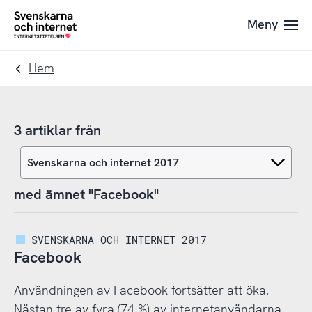
Till
Till
Meny
navigation
innehåll
To
startpage
Hem
3 artiklar från
med ämnet "Facebook"
SVENSKARNA OCH INTERNET 2017
Facebook
Användningen av Facebook fortsätter att öka.
Nästan tre av fyra (74 %) av internetanvändarna