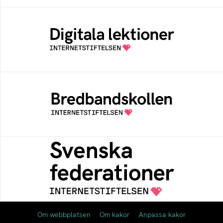
Digitala lektioner
Öppen digital lärresurs med färdiga lektioner
för alla stadier i grundskolan
Bredbandskollen
Bredbandskollen är ett oberoende
konsumentverktyg som drivs av
Internetstiftelsen
Svenska federationer
Grunden för medlemskap i en sektors- eller
kontextspecifik federation
Om webbplatsen
Om kakor
Anpassa kakor