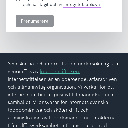
samtycker
och har tagit del av
Integritetspolicyn
till
att
Prenumerera
ta
emot
nyhetsbrev
och
har
tagit
del
Svenskarna och internet är en undersökning som
av
genomförs av
Internetstiftelsen
.
integritetspolicyn
Internetstiftelsen är en oberoende, affärsdriven
och allmännyttig organisation. Vi verkar för ett
internet som bidrar positivt till människan och
samhället. Vi ansvarar för internets svenska
toppdomän .se och sköter drift och
administration av toppdomänen .nu. Intäkterna
från affärsverksamheten finansierar en rad