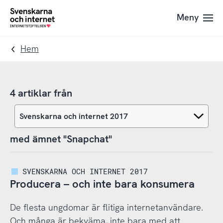
Till
Till
Meny
navigation
innehåll
To
startpage
Hem
4 artiklar från
med ämnet "Snapchat"
SVENSKARNA OCH INTERNET 2017
Producera – och inte bara konsumera
De flesta ungdomar är flitiga internetanvändare.
Och många är bekväma, inte bara med att