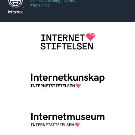
Certifierade enligt ISO/IEC
27001:2022
Internetstiftelsen
Internetstiftelsen verkar för ett internet som
bidrar positivt till människan och samhället
Internetkunskap
Samlad kunskap som hjälper dig att bli en
säker och medveten internetanvändare
Internetmuseum
Ett digitalt museum som byggts, och kureras
av Internetstiftelsen