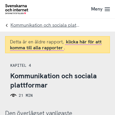
Till
Till
Meny
navigation
innehåll
To
startpage
Kommunikation och sociala plattformar
Detta är en äldre rapport,
klicka här för att
komma till alla rapporter
.
KAPITEL 4
Kommunikation och sociala
plattformar
21 MIN
Den överlägset vanligaste