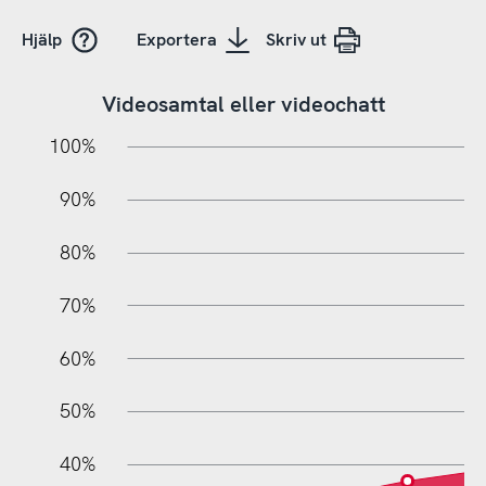
Hjälp
Exportera
Skriv ut
Videosamtal eller videochatt
10%
20%
10%
100%
90%
80%
70%
60%
10%
50%
40%