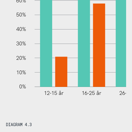
60%
10%
50%
40%
30%
20%
10%
0%
12-15 år
16-25 år
26-35
DIAGRAM 4.3