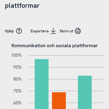
plattformar
Hjälp
Exportera
Skriv ut
Kommunikation och sociala plattformar
10%
10%
20%
100%
90%
80%
70%
60%