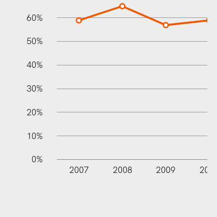
60%
10%
50%
40%
30%
20%
10%
0%
2007
2008
2009
201