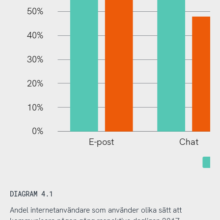
100%
50%
40%
30%
20%
10%
0%
E-post
Chat
N
DIAGRAM 4.1
Andel internetanvändare som använder olika sätt att