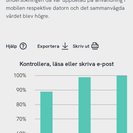
mobilen respektive datorn och det sammanvägda
värdet blev högre.
Hjälp
Exportera
Skriv ut
Kontrollera, läsa eller skriva e-post
10%
20%
10%
100%
90%
80%
70%