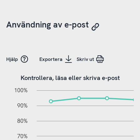
Användning av e-post
Hjälp
Exportera
Skriv ut
Kontrollera, läsa eller skriva e-post
10%
20%
10%
100%
90%
80%
70%