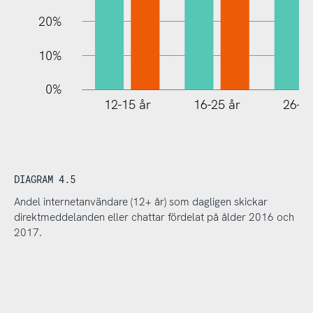
20%
10%
0%
12-15 år
16-25 år
26-35
DIAGRAM 4.5
Andel internetanvändare (12+ år) som dagligen skickar
direktmeddelanden eller chattar fördelat på ålder 2016 och
2017.