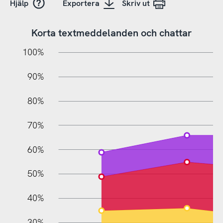
Hjälp
Exportera
Skriv ut
Korta textmeddelanden och chattar
10%
20%
10%
100%
90%
80%
70%
60%
10%
50%
40%
30%