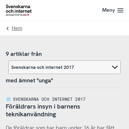
Till
Till
Meny
navigation
innehåll
To
startpage
Hem
9 artiklar från
med ämnet "unga"
SVENSKARNA OCH INTERNET 2017
Föräldrars insyn i barnens
teknikanvändning
De föräldrar som har barn under 16 år har fått