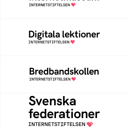
av Internetstiftelsen
Digitala lektioner
Öppen digital lärresurs med färdiga lektioner
för alla stadier i grundskolan
Bredbandskollen
Bredbandskollen är ett oberoende
konsumentverktyg som drivs av
Internetstiftelsen
Svenska federationer
Grunden för medlemskap i en sektors- eller
kontextspecifik federation