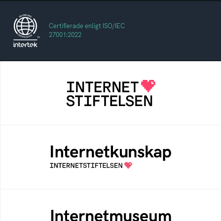
Certifierade enligt ISO/IEC
27001:2022
Internetstiftelsen
Internetstiftelsen verkar för ett internet som
bidrar positivt till människan och samhället
Internetkunskap
Samlad kunskap som hjälper dig att bli en
säker och medveten internetanvändare
Internetmuseum
Ett digitalt museum som byggts, och kureras