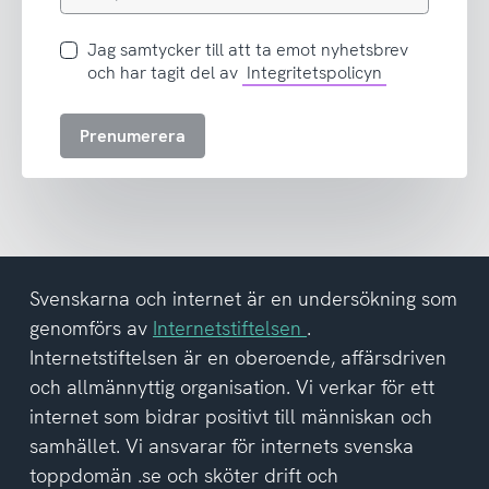
e-
postadress
Jag
Jag samtycker till att ta emot nyhetsbrev
samtycker
och har tagit del av
Integritetspolicyn
till
att
Prenumerera
ta
emot
nyhetsbrev
och
har
tagit
del
Svenskarna och internet är en undersökning som
av
genomförs av
Internetstiftelsen
.
integritetspolicyn
Internetstiftelsen är en oberoende, affärsdriven
och allmännyttig organisation. Vi verkar för ett
internet som bidrar positivt till människan och
samhället. Vi ansvarar för internets svenska
toppdomän .se och sköter drift och