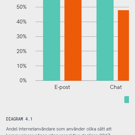
100%
50%
40%
30%
20%
10%
0%
E-post
Chat
N
DIAGRAM 4.1
Andel internetanvändare som använder olika sätt att