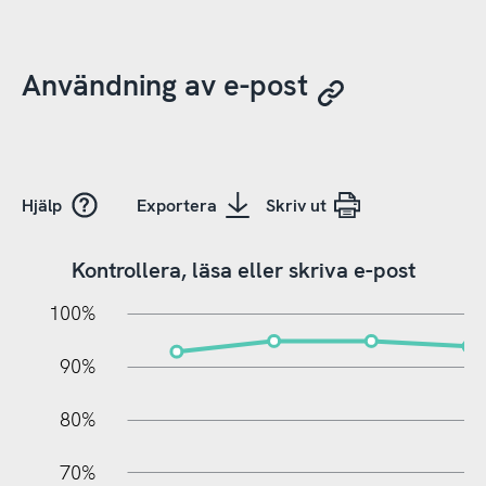
Användning av e-post
Hjälp
Exportera
Skriv ut
Kontrollera, läsa eller skriva e-post
10%
10%
20%
100%
90%
80%
70%