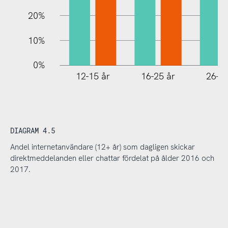
20%
10%
0%
12-15 år
16-25 år
26-35
DIAGRAM 4.5
Andel internetanvändare (12+ år) som dagligen skickar
direktmeddelanden eller chattar fördelat på ålder 2016 och
2017.