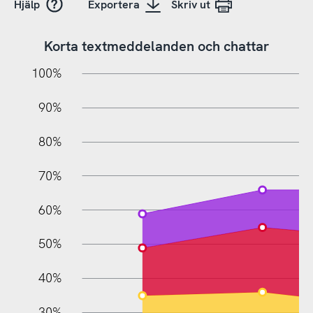
Hjälp
Exportera
Skriv ut
Korta textmeddelanden och chattar
10%
20%
10%
100%
90%
80%
70%
60%
10%
50%
40%
30%