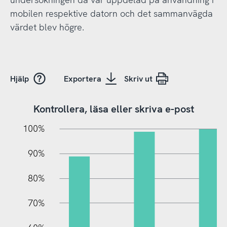
mobilen respektive datorn och det sammanvägda
värdet blev högre.
Hjälp
Exportera
Skriv ut
Kontrollera, läsa eller skriva e-post
10%
20%
10%
100%
90%
80%
70%