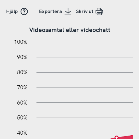
Hjälp
Exportera
Skriv ut
Videosamtal eller videochatt
10%
20%
10%
100%
90%
80%
70%
60%
10%
50%
40%