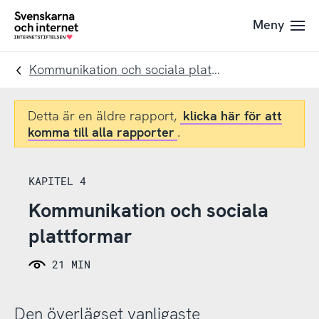
Till
Till
Meny
navigation
innehåll
To
startpage
Kommunikation och sociala plattformar
Detta är en äldre rapport,
klicka här för att
komma till alla rapporter
.
KAPITEL 4
Kommunikation och sociala
plattformar
21 MIN
Den överlägset vanligaste