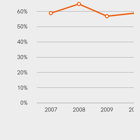
60%
100%
50%
40%
30%
20%
10%
0%
2007
2008
2009
201