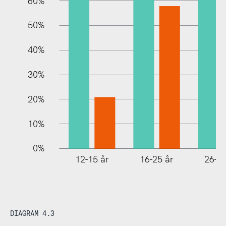
60%
10%
50%
40%
30%
20%
10%
0%
12-15 år
16-25 år
26-35
DIAGRAM 4.3