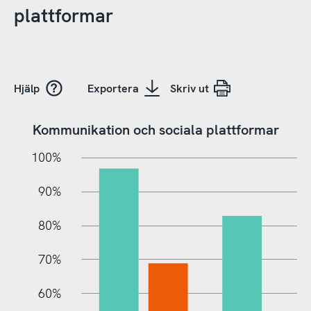
plattformar
Hjälp
Exportera
Skriv ut
Kommunikation och sociala plattformar
10%
10%
20%
100%
90%
80%
70%
60%