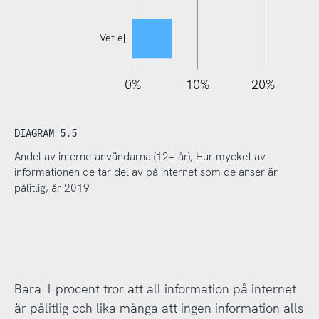
Vet ej
110%
-20%
-10%
0%
10%
20%
DIAGRAM 5.5
Andel av internetanvändarna (12+ år), Hur mycket av
informationen de tar del av på internet som de anser är
pålitlig, år 2019
Bara 1 procent tror att all information på internet
är pålitlig och lika många att ingen information alls