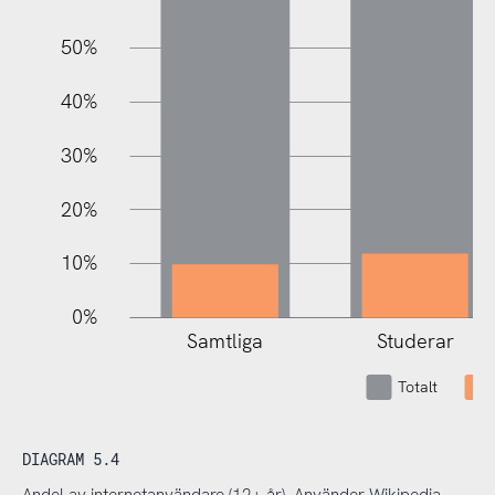
50%
100%
40%
30%
20%
10%
0%
Samtliga
Studerar
Totalt
DIAGRAM 5.4