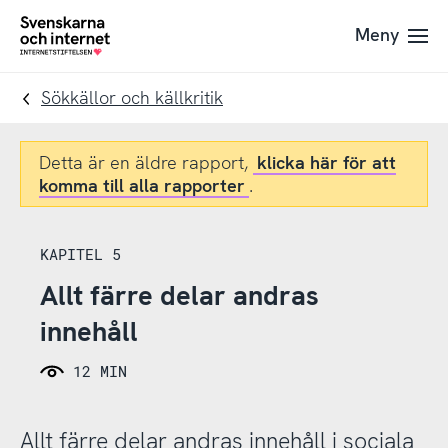
Till
Till
Meny
navigation
innehåll
To
startpage
Sökkällor och källkritik
Detta är en äldre rapport,
klicka här för att
komma till alla rapporter
.
KAPITEL 5
Allt färre delar andras
innehåll
12 MIN
Allt färre delar andras innehåll i sociala