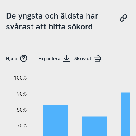
De yngsta och äldsta har
svårast att hitta sökord
Hjälp
Exportera
Skriv ut
10%
20%
10%
100%
90%
80%
70%