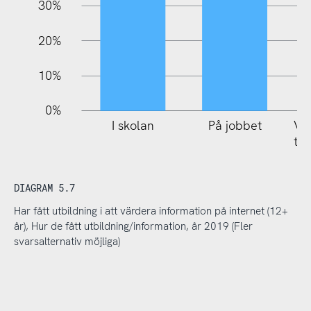
30%
20%
10%
0%
I skolan
På jobbet
Via
tid
DIAGRAM 5.7
Har fått utbildning i att värdera information på internet (12+
år), Hur de fått utbildning/information, år 2019 (Fler
svarsalternativ möjliga)