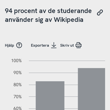
94 procent av de studerande
använder sig av Wikipedia
Hjälp
Exportera
Skriv ut
10%
20%
10%
100%
90%
80%
70%
60%