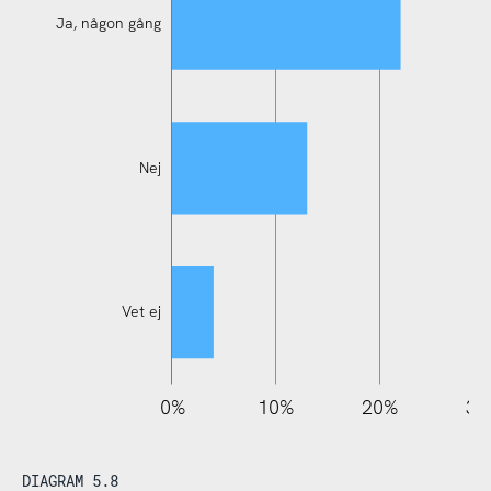
Ja, någon gång
Ja, flera gånger
Nej
Vet ej
110%
-10%
-20%
0%
10%
20%
30
DIAGRAM 5.8