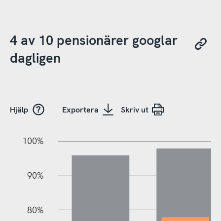
4 av 10 pensionärer googlar
dagligen
Hjälp
Exportera
Skriv ut
10%
10%
20%
100%
90%
80%