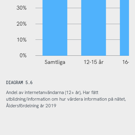
30%
20%
10%
0%
Samtliga
12-15 år
16-25
DIAGRAM 5.6
Andel av internetanvändarna (12+ år), Har fått
utbildning/information om hur värdera information på nätet,
Åldersfördelning år 2019