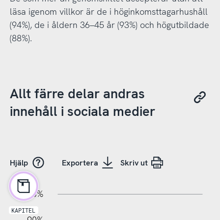
läsa igenom villkor är de i höginkomsttagarhushåll
(94%), de i åldern 36–45 år (93%) och högutbildade
(88%).
Allt färre delar andras
innehåll i sociala medier
Hjälp
Exportera
Skriv ut
10%
10%
20%
100%
KAPITEL
90%