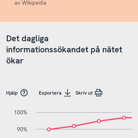
av Wikipedia
Det dagliga
informationssökandet på nätet
ökar
Hjälp
Exportera
Skriv ut
100%
10%
10%
0%
90%