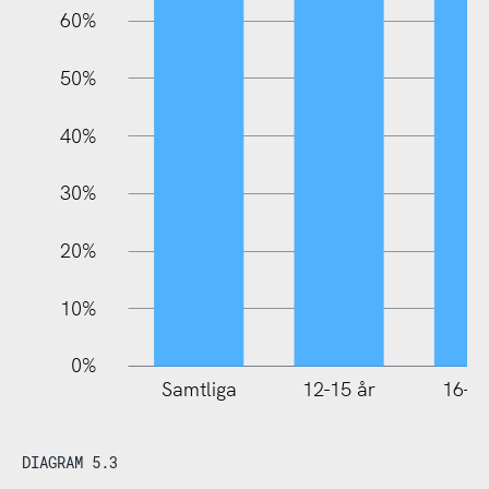
60%
10%
50%
40%
30%
20%
10%
0%
Samtliga
12-15 år
16-25
DIAGRAM 5.3