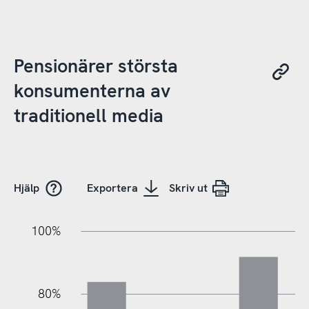
Pensionärer största
konsumenterna av
traditionell media
Hjälp
Exportera
Skriv ut
20%
40%
20%
100%
80%