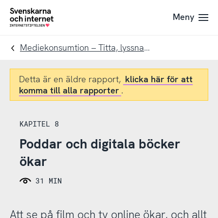
Till
Till
Meny
navigation
innehåll
To
startpage
Mediekonsumtion – Titta, lyssna och läsa digitalt
Detta är en äldre rapport,
klicka här för att
komma till alla rapporter
.
KAPITEL 8
Poddar och digitala böcker
ökar
31 MIN
Att se på film och tv online ökar, och allt