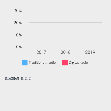
30%
20%
10%
0%
2017
2018
2019
L
Traditionell radio
Digital radio
DIAGRAM 8.2.2