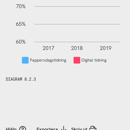
70%
65%
60%
2017
2018
2019
L
Pappersdagstidning
Digital tidning
DIAGRAM 8.2.3
Hjälp
Exportera
Skriv ut