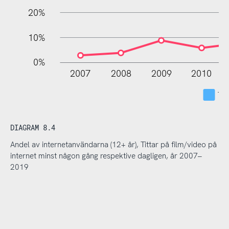
20%
10%
0%
2007
2008
2009
2010
Tit
DIAGRAM 8.4
Andel av internetanvändarna (12+ år), Tittar på film/video på
internet minst någon gång respektive dagligen, år 2007–
2019