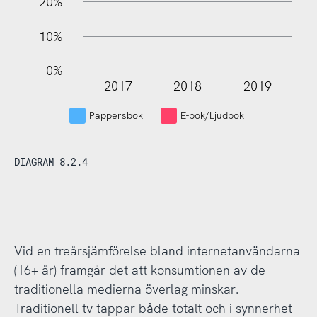
20%
10%
0%
2017
2018
2019
L
Pappersbok
E-bok/Ljudbok
DIAGRAM 8.2.4
Vid en treårsjämförelse bland internetanvändarna
(16+ år) framgår det att konsumtionen av de
traditionella medierna överlag minskar.
Traditionell tv tappar både totalt och i synnerhet