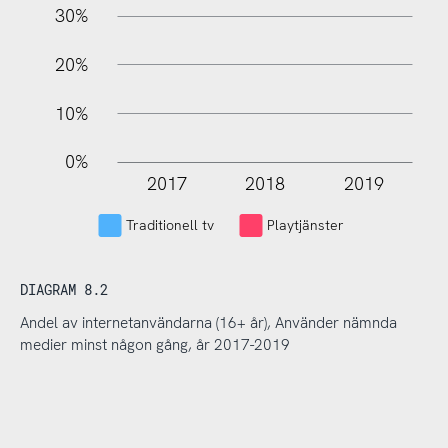
30%
20%
10%
0%
2017
2018
2019
L
Traditionell tv
Playtjänster
DIAGRAM 8.2
Andel av internetanvändarna (16+ år), Använder nämnda
medier minst någon gång, år 2017-2019