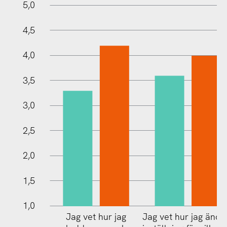
0,5
5,5
0
5,0
4,5
4,0
3,5
1,0
3,0
2,5
2,0
1,5
1,0
Jag vet hur jag
Jag vet hur jag ändr