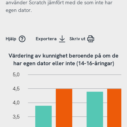
använder Scratch jämfört med de som inte har
egen dator.
Hjälp
Exportera
Skriv ut
Värdering av kunnighet beroende på om de
har egen dator eller inte (14-16-åringar)
0,5
5,5
0
5,0
4,5
4,0
3,5