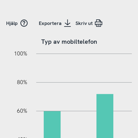
Hjälp
Exportera
Skriv ut
Typ av mobiltelefon
20%
10%
20%
10%
90%
70%
50%
30%
100%
80%
60%
10%