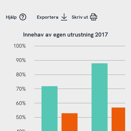
Hjälp
Exportera
Skriv ut
Innehav av egen utrustning 2017
10%
20%
10%
100%
90%
80%
70%
60%
10%
50%