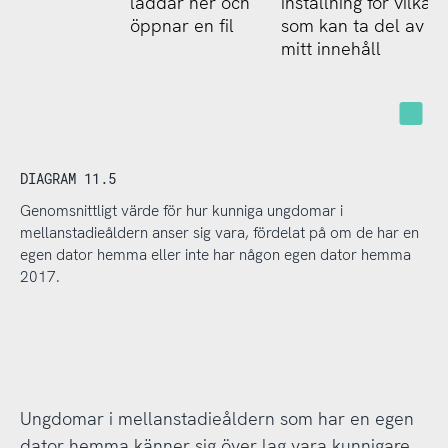
laddar ner och
inställning för vilka
öppnar en fil
som kan ta del av
mitt innehåll
Ej 
DIAGRAM 11.5
Genomsnittligt värde för hur kunniga ungdomar i
mellanstadieåldern anser sig vara, fördelat på om de har en
egen dator hemma eller inte har någon egen dator hemma
2017.
Ungdomar i mellanstadieåldern som har en egen
dator hemma känner sig över lag vara kunnigare