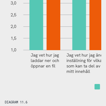
1,0
3,0
2,5
2,0
1,5
1,0
Jag vet hur jag
Jag vet hur jag ändr
laddar ner och
inställning för vilka
öppnar en fil
som kan ta del av
mitt innehåll
Ej 
DIAGRAM 11.6