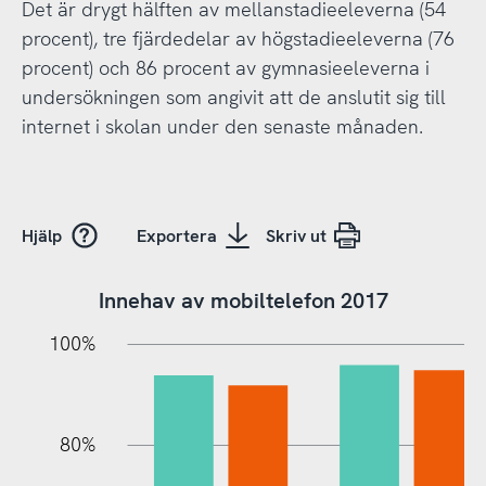
Det är drygt hälften av mellanstadieeleverna (54
procent), tre fjärdedelar av högstadieeleverna (76
procent) och 86 procent av gymnasieeleverna i
undersökningen som angivit att de anslutit sig till
internet i skolan under den senaste månaden.
Hjälp
Exportera
Skriv ut
Innehav av mobiltelefon 2017
20%
10%
20%
10%
90%
70%
50%
30%
100%
80%