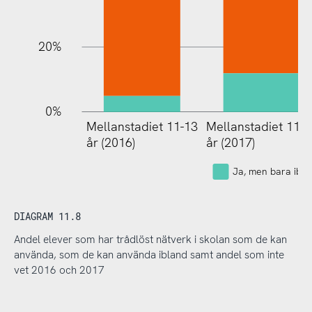
20%
0%
Mellanstadiet 11-13
Mellanstadiet 11-1
Högstad
år (2016)
år (2017)
(2017)
Ja, men bara ibla
DIAGRAM 11.8
Andel elever som har trådlöst nätverk i skolan som de kan
använda, som de kan använda ibland samt andel som inte
vet 2016 och 2017