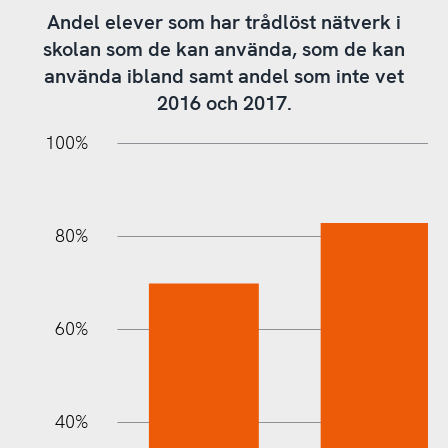
Andel elever som har trådlöst nätverk i
skolan som de kan använda, som de kan
använda ibland samt andel som inte vet
2016 och 2017.
10%
20%
10%
20%
90%
70%
50%
30%
100%
80%
60%
100%
40%