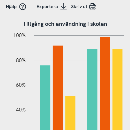
Hjälp
Exportera
Skriv ut
Tillgång och användning i skolan
20%
10%
20%
10%
20%
10%
20%
0%
100%
80%
60%
100%
40%