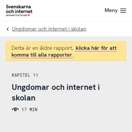
Till
Till
Meny
navigation
innehåll
To
startpage
Ungdomar och internet i skolan
Detta är en äldre rapport,
klicka här för att
komma till alla rapporter
.
KAPITEL 11
Ungdomar och internet i
skolan
17 MIN