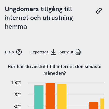
Ungdomars tillgång till
internet och utrustning
hemma
Hjälp
Exportera
Skriv ut
Hur har du anslutit till internet den senaste
månaden?
10%
10%
20%
100%
90%
80%