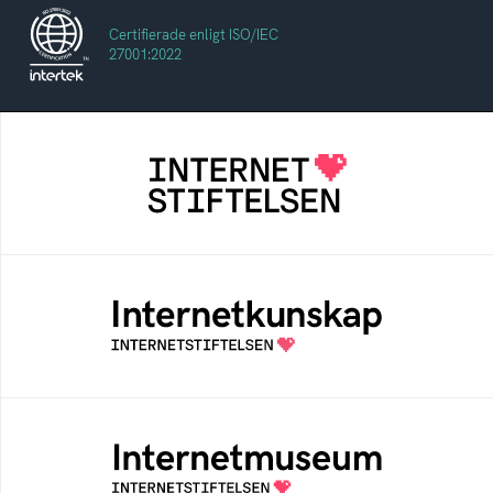
Certifierade enligt ISO/IEC
27001:2022
Internetstiftelsen
Internetstiftelsen verkar för ett internet som
bidrar positivt till människan och samhället
Internetkunskap
Samlad kunskap som hjälper dig att bli en
säker och medveten internetanvändare
Internetmuseum
Ett digitalt museum som byggts, och kureras
av Internetstiftelsen