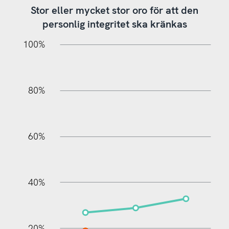
Stor eller mycket stor oro för att den
personlig integritet ska kränkas
20%
10%
20%
10%
20%
10%
20%
0%
100%
80%
60%
100%
40%
20%