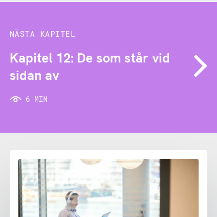
NÄSTA KAPITEL
Kapitel 12: De som står vid
sidan av
6 MIN