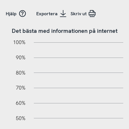
Hjälp
Exportera
Skriv ut
Det bästa med informationen på internet
10%
20%
10%
100%
90%
80%
70%
60%
10%
50%