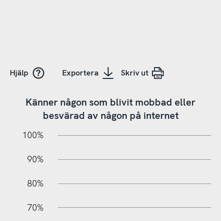
Hjälp
Exportera
Skriv ut
Känner någon som blivit mobbad eller
besvärad av någon på internet
10%
10%
20%
100%
90%
80%
70%