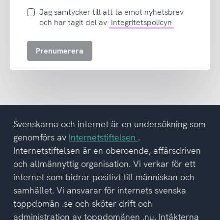
postadress
Jag
Jag samtycker till att ta emot nyhetsbrev
samtycker
och har tagit del av
Integritetspolicyn
till
att
Prenumerera
ta
emot
nyhetsbrev
och
har
tagit
del
Svenskarna och internet är en undersökning som
av
genomförs av
Internetstiftelsen
.
integritetspolicyn
Internetstiftelsen är en oberoende, affärsdriven
och allmännyttig organisation. Vi verkar för ett
internet som bidrar positivt till människan och
samhället. Vi ansvarar för internets svenska
toppdomän .se och sköter drift och
administration av toppdomänen .nu. Intäkterna