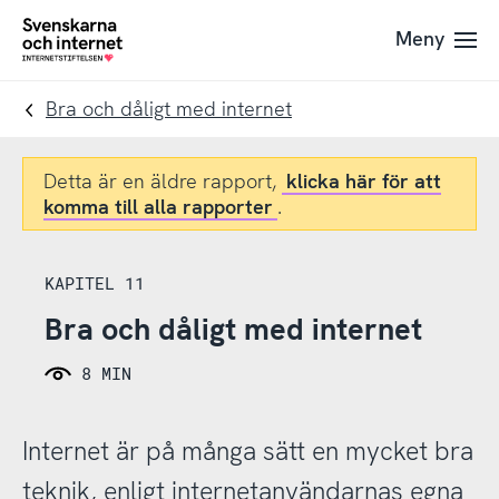
Till
Till
Meny
navigation
innehåll
To
startpage
Bra och dåligt med internet
Detta är en äldre rapport,
klicka här för att
komma till alla rapporter
.
KAPITEL 11
Bra och dåligt med internet
8 MIN
Internet är på många sätt en mycket bra
teknik, enligt internetanvändarnas egna