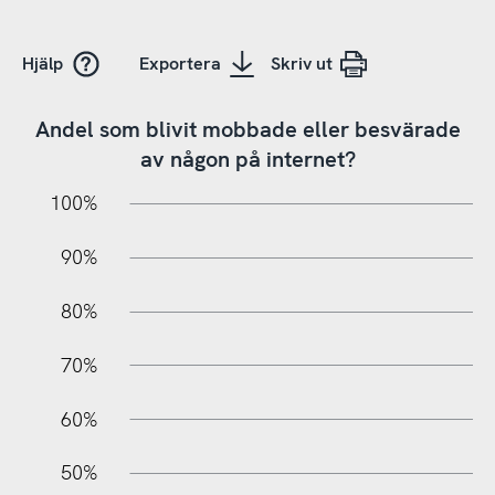
Hjälp
Exportera
Skriv ut
Andel som blivit mobbade eller besvärade
av någon på internet?
10%
10%
20%
100%
90%
80%
70%
60%
100%
50%