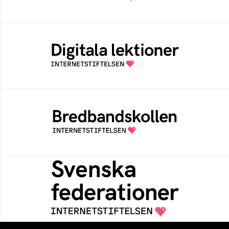
Digitala lektioner
Öppen digital lärresurs med färdiga lektioner
för alla stadier i grundskolan
Bredbandskollen
Bredbandskollen är ett oberoende
konsumentverktyg som drivs av
Internetstiftelsen
Svenska federationer
Grunden för medlemskap i en sektors- eller
kontextspecifik federation
KAPITEL