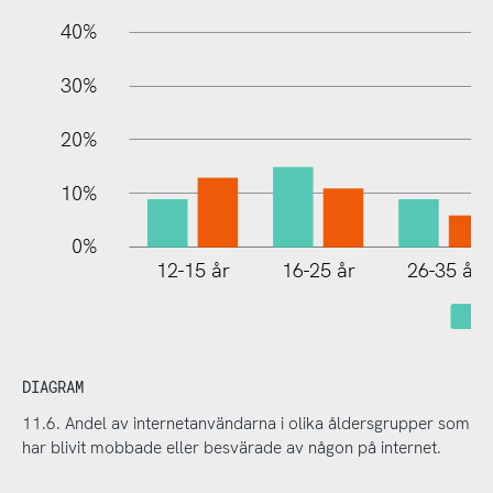
40%
30%
20%
10%
0%
12-15 år
16-25 år
26-35 år
N
DIAGRAM
11.6. Andel av internetanvändarna i olika åldersgrupper som
har blivit mobbade eller besvärade av någon på internet.