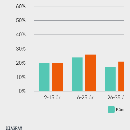
60%
100%
50%
40%
30%
20%
10%
0%
12-15 år
16-25 år
26-35 år
Känner
DIAGRAM