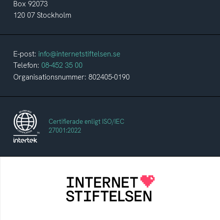
Box 92073
120 07 Stockholm
E-post:
info@internetstiftelsen.se
Telefon:
08-452 35 00
Organisationsnummer: 802405-0190
Certifierade enligt ISO/IEC
27001:2022
Internetstiftelsen
Internetstiftelsen verkar för ett internet som
bidrar positivt till människan och samhället