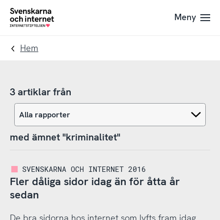
Till
Till
Meny
navigation
innehåll
To
startpage
Hem
3 artiklar från
med ämnet "kriminalitet"
SVENSKARNA OCH INTERNET 2016
Fler dåliga sidor idag än för åtta år
sedan
De bra sidorna hos internet som lyfts fram idag