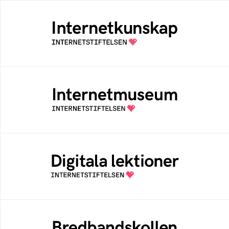
Internetkunskap
Samlad kunskap som hjälper dig att bli en
säker och medveten internetanvändare
Internetmuseum
Ett digitalt museum som byggts, och kureras
av Internetstiftelsen
Digitala lektioner
Öppen digital lärresurs med färdiga lektioner
för alla stadier i grundskolan
Bredbandskollen
Bredbandskollen är ett oberoende