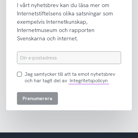
I vårt nyhetsbrev kan du läsa mer om
Internetstiftelsens olika satsningar som
exempelvis Internetkunskap,
Internetmuseum och rapporten
Svenskarna och internet.
Din
e-
postadress
Jag
Jag samtycker till att ta emot nyhetsbrev
samtycker
och har tagit del av
Integritetspolicyn
till
att
Prenumerera
ta
emot
nyhetsbrev
och
har
tagit