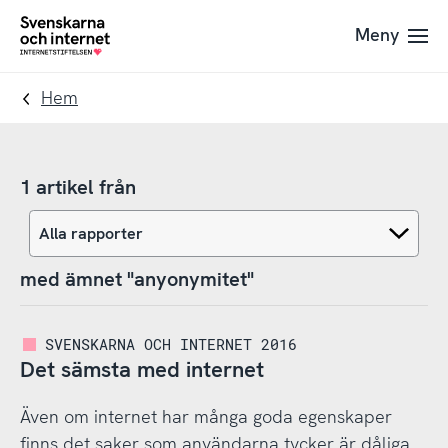
Till
Till
Meny
navigation
innehåll
To
startpage
Hem
1 artikel från
med ämnet "anyonymitet"
SVENSKARNA OCH INTERNET 2016
Det sämsta med internet
Även om internet har många goda egenskaper
finns det saker som användarna tycker är dåliga.