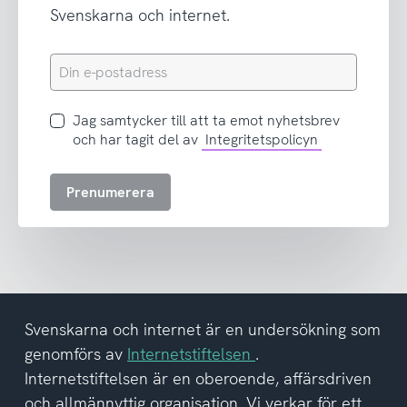
Svenskarna och internet.
Din
e-
postadress
Jag
Jag samtycker till att ta emot nyhetsbrev
samtycker
och har tagit del av
Integritetspolicyn
till
att
Prenumerera
ta
emot
nyhetsbrev
och
har
tagit
del
Svenskarna och internet är en undersökning som
av
genomförs av
Internetstiftelsen
.
integritetspolicyn
Internetstiftelsen är en oberoende, affärsdriven
och allmännyttig organisation. Vi verkar för ett