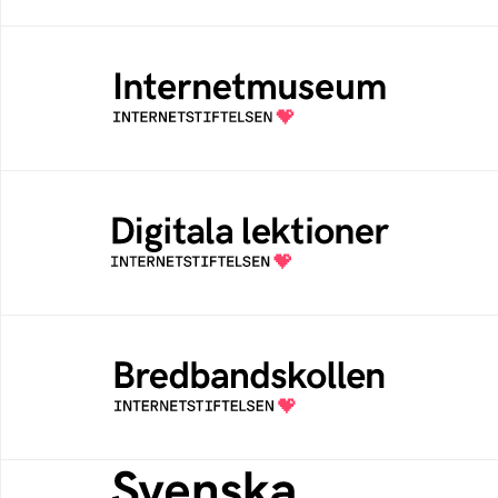
Internetmuseum
Ett digitalt museum som byggts, och kureras
av Internetstiftelsen
Digitala lektioner
Öppen digital lärresurs med färdiga lektioner
för alla stadier i grundskolan
Bredbandskollen
Bredbandskollen är ett oberoende
konsumentverktyg som drivs av
Internetstiftelsen
Svenska federationer