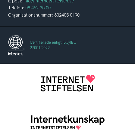
E-post:
info@internetstiftelsen.se
Telefon:
08-452 35 00
Organisationsnummer: 802405-0190
Certifierade enligt ISO/IEC
27001:2022
Internetstiftelsen
Internetstiftelsen verkar för ett internet som
bidrar positivt till människan och samhället
Internetkunskap
Samlad kunskap som hjälper dig att bli en
säker och medveten internetanvändare