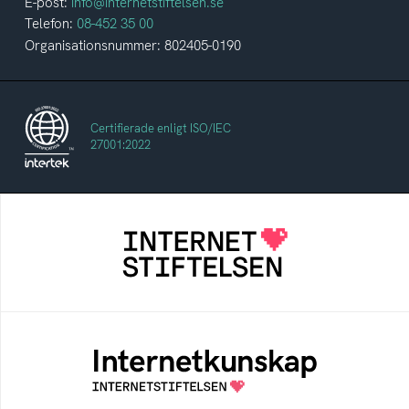
E-post:
info@internetstiftelsen.se
Telefon:
08-452 35 00
Organisationsnummer: 802405-0190
Certifierade enligt ISO/IEC
27001:2022
Internetstiftelsen
Internetstiftelsen verkar för ett internet som
bidrar positivt till människan och samhället
Internetkunskap
Samlad kunskap som hjälper dig att bli en
säker och medveten internetanvändare