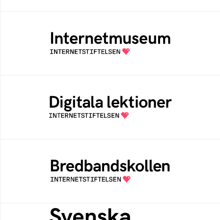
Internetmuseum
Ett digitalt museum som byggts, och kureras
av Internetstiftelsen
Digitala lektioner
Öppen digital lärresurs med färdiga lektioner
för alla stadier i grundskolan
Bredbandskollen
Bredbandskollen är ett oberoende
konsumentverktyg som drivs av
Internetstiftelsen
Svenska federationer