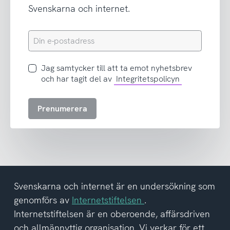
Svenskarna och internet.
Din
e-
postadress
Jag
Jag samtycker till att ta emot nyhetsbrev
samtycker
och har tagit del av
Integritetspolicyn
till
att
Prenumerera
ta
emot
nyhetsbrev
och
har
tagit
del
Svenskarna och internet är en undersökning som
av
genomförs av
Internetstiftelsen
.
integritetspolicyn
Internetstiftelsen är en oberoende, affärsdriven
och allmännyttig organisation. Vi verkar för ett