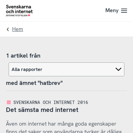
Till
Till
Meny
navigation
innehåll
To
startpage
Hem
1 artikel från
med ämnet "hatbrev"
SVENSKARNA OCH INTERNET 2016
Det sämsta med internet
Även om internet har många goda egenskaper
finns det saker som användarna tycker är dåliga.