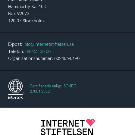
Hammarby Kaj 10D
Box 92073
120 07 Stockholm
E-post:
info@internetstiftelsen.se
Telefon:
08-452 35 00
Organisationsnummer: 802405-0190
Certifierade enligt ISO/IEC
27001:2022
Internetstiftelsen
Internetstiftelsen verkar för ett internet som
bidrar positivt till människan och samhället