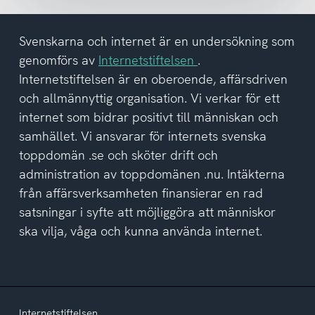
har
tagit
del
Svenskarna och internet är en undersökning som
av
genomförs av
Internetstiftelsen
.
integritetspolicyn
Internetstiftelsen är en oberoende, affärsdriven
och allmännyttig organisation. Vi verkar för ett
internet som bidrar positivt till människan och
samhället. Vi ansvarar för internets svenska
toppdomän .se och sköter drift och
administration av toppdomänen .nu. Intäkterna
från affärsverksamheten finansierar en rad
satsningar i syfte att möjliggöra att människor
ska vilja, våga och kunna använda internet.
Internetstiftelsen