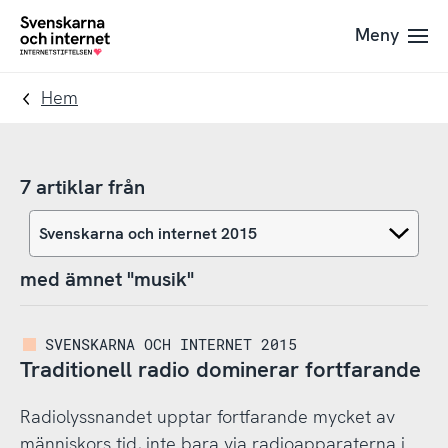
Till
Till
Meny
navigation
innehåll
To
startpage
Hem
7 artiklar från
med ämnet "musik"
SVENSKARNA OCH INTERNET 2015
Traditionell radio dominerar fortfarande
Radiolyssnandet upptar fortfarande mycket av
människors tid, inte bara via radioapparaterna i