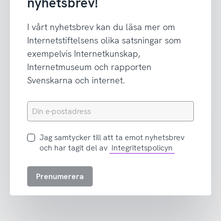
nyhetsbrev!
I vårt nyhetsbrev kan du läsa mer om
Internetstiftelsens olika satsningar som
exempelvis Internetkunskap,
Internetmuseum och rapporten
Svenskarna och internet.
Din
e-
postadress
Jag
Jag samtycker till att ta emot nyhetsbrev
samtycker
och har tagit del av
Integritetspolicyn
till
att
Prenumerera
ta
emot
nyhetsbrev
och