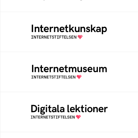
Internetkunskap
Samlad kunskap som hjälper dig att bli en
säker och medveten internetanvändare
Internetmuseum
Ett digitalt museum som byggts, och kureras
av Internetstiftelsen
Digitala lektioner
Öppen digital lärresurs med färdiga lektioner
för alla stadier i grundskolan
Bredbandskollen