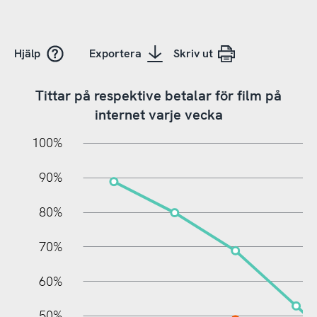
Hjälp
Exportera
Skriv ut
Tittar på respektive betalar för film på
internet varje vecka
10%
20%
10%
100%
90%
80%
70%
60%
10%
50%