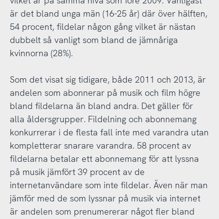
vilket är på samma nivå som före 2009. Vanligast
är det bland unga män (16-25 år) där över hälften,
54 procent, fildelar någon gång vilket är nästan
dubbelt så vanligt som bland de jämnåriga
kvinnorna (28%).
Som det visat sig tidigare, både 2011 och 2013, är
andelen som abonnerar på musik och film högre
bland fildelarna än bland andra. Det gäller för
alla åldersgrupper. Fildelning och abonnemang
konkurrerar i de flesta fall inte med varandra utan
kompletterar snarare varandra. 58 procent av
fildelarna betalar ett abonnemang för att lyssna
på musik jämfört 39 procent av de
internetanvändare som inte fildelar. Även när man
jämför med de som lyssnar på musik via internet
är andelen som prenumererar något fler bland