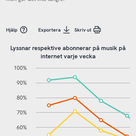
Hjälp
Exportera
Skriv ut
Lyssnar respektive abonnerar på musik på
internet varje vecka
10%
20%
10%
100%
90%
80%
70%
60%