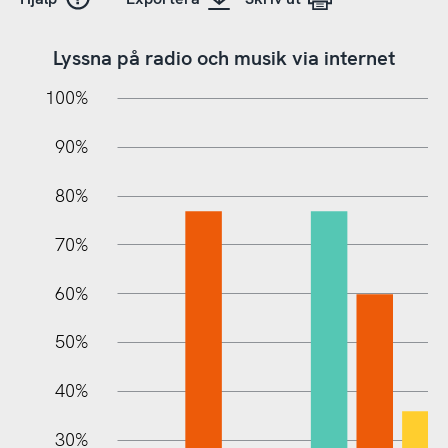
Lyssna på radio och musik via internet
10%
10%
20%
100%
90%
80%
70%
60%
100%
50%
40%
30%