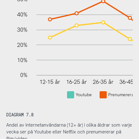
40%
30%
20%
10%
0%
12-15 år
16-25 år
26-35 år
36-45 å
Youtube
Prenumererar p
DIAGRAM 7.8
Andel av internetanvändarna (12+ år) i olika åldrar som varje
vecka ser på Youtube eller Netflix och prenumererar på
film/video.