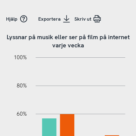
Hjälp
Exportera
Skriv ut
Lyssnar på musik eller ser på film på internet
varje vecka
10%
20%
10%
20%
90%
70%
50%
30%
100%
80%
60%
100%