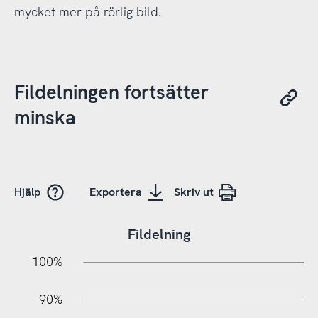
mycket mer på rörlig bild.
Fildelningen fortsätter
minska
Hjälp
Exportera
Skriv ut
Fildelning
10%
20%
10%
100%
90%