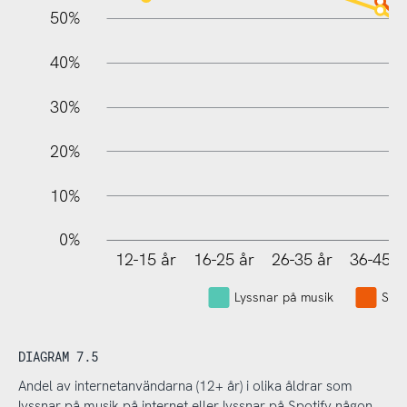
10%
50%
40%
30%
20%
10%
0%
12-15 år
16-25 år
26-35 år
36-45 å
Lyssnar på musik
Spot
DIAGRAM 7.5
Andel av internetanvändarna (12+ år) i olika åldrar som
lyssnar på musik på internet eller lyssnar på Spotify någon