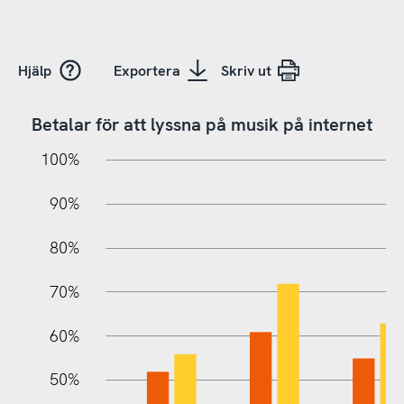
Hjälp
Exportera
Skriv ut
Betalar för att lyssna på musik på internet
10%
20%
10%
100%
90%
80%
70%
60%
10%
50%