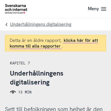
Till
Till
Meny
navigation
innehåll
To
startpage
Underhållningens digitalisering
Detta är en äldre rapport,
klicka här för att
komma till alla rapporter
.
KAPITEL 7
Underhållningens
digitalisering
13 MIN
Sett till befolkningen som helhet är den