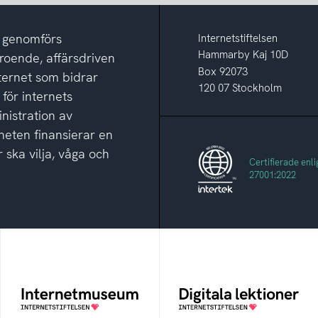
m genomförs
Internetstiftelsen
Hammarby Kaj 10D
eroende, affärsdriven
Box 92073
nternet som bidrar
120 07 Stockholm
 för internets
nistration av
eten finansierar en
 ska vilja, våga och
Certifierade enli
27001:2022
Internetmuseum
Digitala lektioner
Ett digitalt museum som
Öppen digital lärresurs
byggts, och kureras av
med färdiga lektioner för
Internetstiftelsen
alla stadier i grundskolan