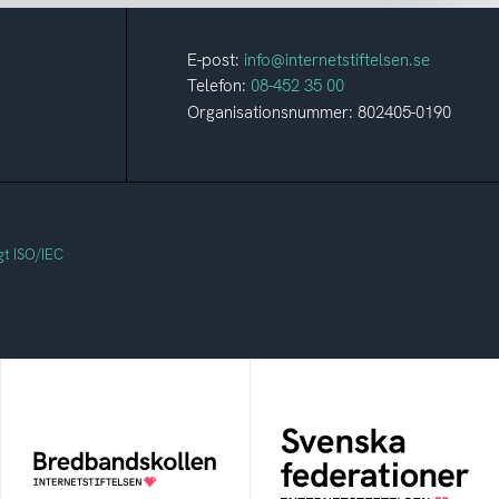
E-post:
info@internetstiftelsen.se
Telefon:
08-452 35 00
Organisationsnummer: 802405-0190
gt ISO/IEC
Svenska
Bredbandskollen
federationer
Bredbandskollen är ett
Grunden för
oberoende
medlemskap i en
konsumentverktyg som
sektors- eller