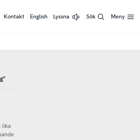
Kontakt
English
Lyssna
Sök
Meny
Lyssna
på
sidans
text
med
Readspeaker
g"
 lika
mmande