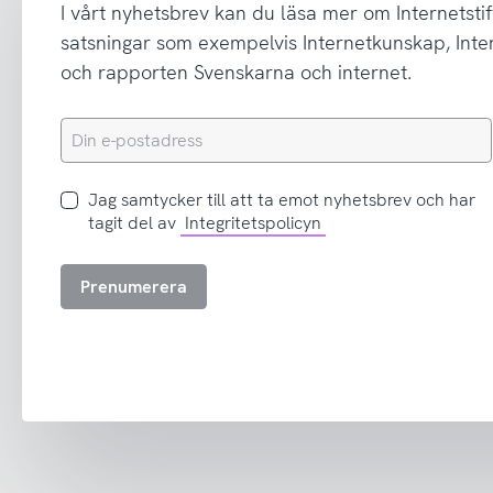
I vårt nyhetsbrev kan du läsa mer om Internetstif
satsningar som exempelvis Internetkunskap, In
och rapporten Svenskarna och internet.
Din
e-
postadress
Jag
Jag samtycker till att ta emot nyhetsbrev och har
samtycker
tagit del av
Integritetspolicyn
till
att
Prenumerera
ta
emot
nyhetsbrev
och
har
tagit
del
av