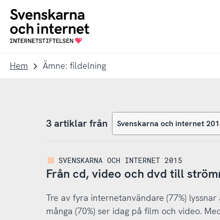
Till
Till
navigation
innehåll
To
startpage
Hem
Ämne: fildelning
3 artiklar från
SVENSKARNA OCH INTERNET 2015
Från cd, video och dvd till strö
Tre av fyra internetanvändare (77%) lyssnar
många (70%) ser idag på film och video. Me