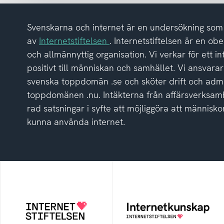
integritetspolicyn
Svenskarna och internet är en undersökning so
av
Internetstiftelsen
. Internetstiftelsen är en ob
och allmännyttig organisation. Vi verkar för ett i
positivt till människan och samhället. Vi ansvarar
svenska toppdomän .se och sköter drift och admi
toppdomänen .nu. Intäkterna från affärsverksamh
rad satsningar i syfte att möjliggöra att människor
kunna använda internet.
Internetstiftelsen
Internetkunskap
Internetstiftelsen verkar
Samlad kunskap som
för ett internet som
hjälper dig att bli en
bidrar positivt till
säker och medveten