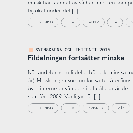
musik har stannat av så har andelen som pr
tv) ökat under det […]
FILDELNING
FILM
MUSIK
TV
SVENSKARNA OCH INTERNET 2015
Fildelningen fortsätter minska
När andelen som fildelar började minska m
år). Minskningen som nu fortsätter återfinns
över internetanvändare i alla åldrar är det
som före 2009. Vanligast är […]
FILDELNING
FILM
KVINNOR
MÄN