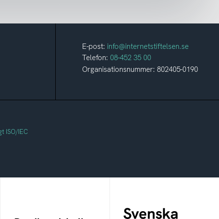
E-post:
info@internetstiftelsen.se
Telefon:
08-452 35 00
Organisationsnummer: 802405-0190
gt ISO/IEC
Svenska
Bredbandskollen
federationer
Bredbandskollen är ett
Grunden för