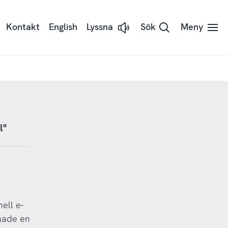
Kontakt
English
Lyssna
Sök
Meny
Lyssna
på
sidans
text
med
Readspeaker
l"
ell e-
 hade en