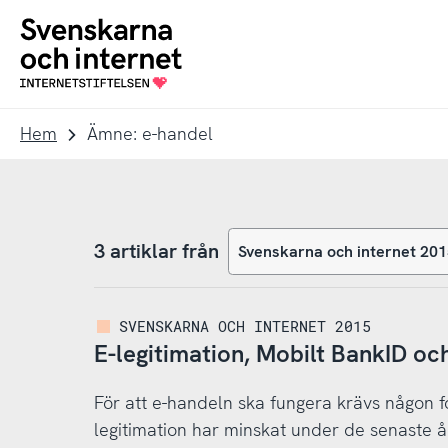
Till
Till
navigation
innehåll
To
startpage
Hem
Ämne: e-handel
3 artiklar från
SVENSKARNA OCH INTERNET 2015
E-legitimation, Mobilt BankID oc
För att e-handeln ska fungera krävs någon f
legitimation har minskat under de senaste å