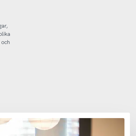
gar,
olika
n och