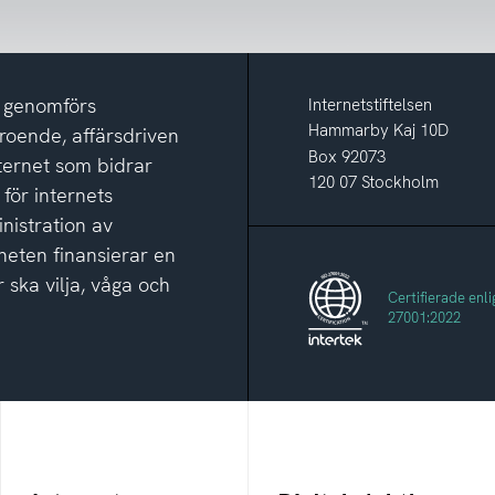
m genomförs
Internetstiftelsen
Hammarby Kaj 10D
eroende, affärsdriven
Box 92073
nternet som bidrar
120 07 Stockholm
 för internets
nistration av
eten finansierar en
 ska vilja, våga och
Certifierade enli
27001:2022
Internetmuseum
Digitala lektioner
Ett digitalt museum som
Öppen digital lärresurs