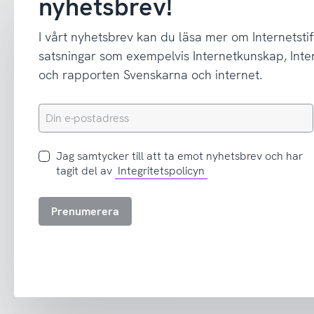
nyhetsbrev!
I vårt nyhetsbrev kan du läsa mer om Internetstif
satsningar som exempelvis Internetkunskap, In
och rapporten Svenskarna och internet.
Din
e-
postadress
Jag
Jag samtycker till att ta emot nyhetsbrev och har
samtycker
tagit del av
Integritetspolicyn
till
att
Prenumerera
ta
emot
nyhetsbrev
och
har
tagit
del