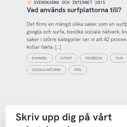
SVENSKARNA OCH INTERNET 2015
Vad används surfplattorna till?
Det finns en mängd olika saker som en surfp
googla och surfa, besöka sociala nätverk, kol
saker i större kategorier ser vi att 42 proc
kollar fakta. […]
E-HANDEL
E-POST
FACEBOOK
FILM
SOCIALA NÄTVERK
SPEL
Skriv upp dig på vårt