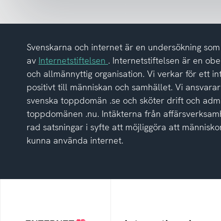
av
integritetspolicyn
Svenskarna och internet är en undersökning so
av
Internetstiftelsen
. Internetstiftelsen är en ob
och allmännyttig organisation. Vi verkar för ett i
positivt till människan och samhället. Vi ansvarar
svenska toppdomän .se och sköter drift och admi
toppdomänen .nu. Intäkterna från affärsverksamh
rad satsningar i syfte att möjliggöra att människor
kunna använda internet.
Internetstiftelsen
Internetkunskap
Internetstiftelsen verkar
Samlad kunskap som